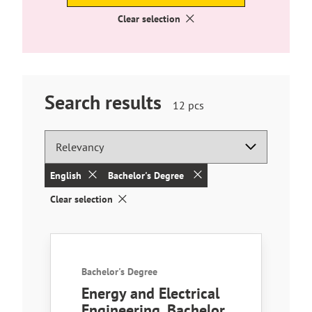
Clear selection
Search results
Hakutuloksia
12
pcs
löytyi
English
Bachelor's Degree
Clear selection
Search results
Bachelor's Degree
Energy and Electrical
Engineering, Bachelor