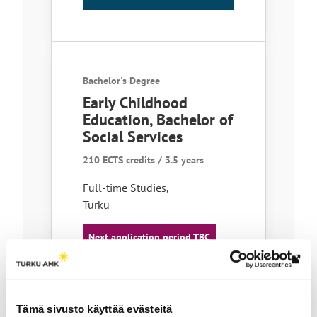
Bachelor's Degree
Early Childhood
Education, Bachelor of
Social Services
210 ECTS credits / 3.5 years
Full-time Studies
,
Turku
Next application period TBC
Th
link
tak
Tämä sivusto käyttää evästeitä