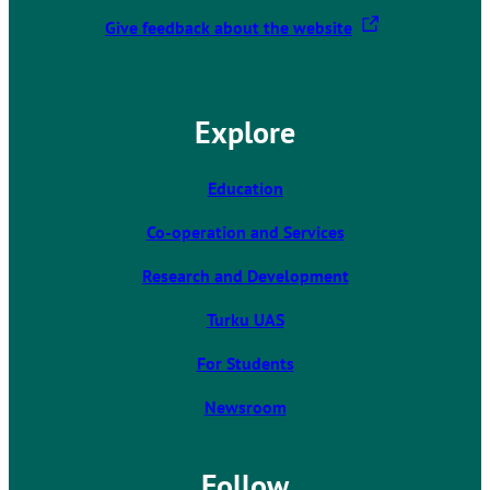
T
Give feedback about the website
h
e
l
Explore
i
n
k
Education
t
Co-operation and Services
a
k
Research and Development
e
s
Turku UAS
y
For Students
o
u
Newsroom
t
o
a
Follow