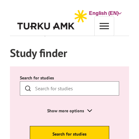
Skip
to
Choose
content
a
language
Home
Education
Study finder
Study finder
Search for studies
Show more options
Search for studies