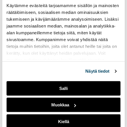
yo
Bachelor's Degree
Käytämme evästeitä tarjoamamme sisällön ja mainosten
to
International
räätälöimiseen, sosiaalisen median ominaisuuksien
an
Operations and
tukemiseen ja kävijämäärämme analysoimiseen. Lisäksi
ext
Business , Bachelor of
jaamme sosiaalisen median, mainosalan ja analytiikka-
site
Business
alan kumppaneillemme tietoja siitä, miten käytät
Administration
sivustoamme. Kumppanimme voivat yhdistää näitä
tietoja muihin tietoihin, joita olet antanut heille tai joita on
210 ECTS credits / 3.5 years
kerätty, kun olet käyttänyt heidän palvelujaan. Voit
Full-time Studies
,
muuttaa evästeasetuksiesi hyväksyntää sivuston
Turku
alalaidassa vasemmassa kulmassa olevasta eväste-
Näytä tiedot
ikonista.
Application period coming
31.8.2026 - 10.9.2026
Salli
Muokkaa
Bachelor's Degree
Kiellä
Biotechnology,