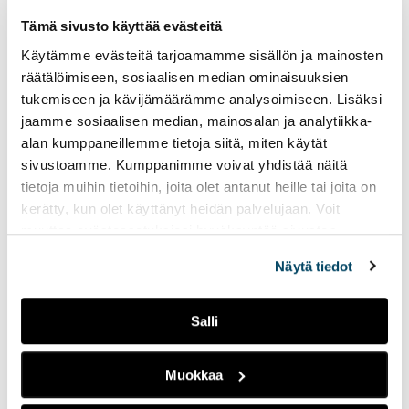
Technology, Bachelor
tak
of Engineering
Tämä sivusto käyttää evästeitä
yo
Käytämme evästeitä tarjoamamme sisällön ja mainosten
to
240 ECTS credits / 4 years
räätälöimiseen, sosiaalisen median ominaisuuksien
an
Full-time Studies
,
tukemiseen ja kävijämäärämme analysoimiseen. Lisäksi
ext
Turku
jaamme sosiaalisen median, mainosalan ja analytiikka-
site
alan kumppaneillemme tietoja siitä, miten käytät
Next application period TBC
sivustoamme. Kumppanimme voivat yhdistää näitä
tietoja muihin tietoihin, joita olet antanut heille tai joita on
kerätty, kun olet käyttänyt heidän palvelujaan. Voit
muuttaa evästeasetuksiesi hyväksyntää sivuston
alalaidassa vasemmassa kulmassa olevasta eväste-
All results shown
Näytä tiedot
ikonista.
Salli
Muokkaa
Education