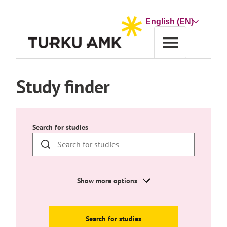
Skip
to
Choose
content
a
language
Home
Education
Study finder
Study finder
Search for studies
Show more options
Search for studies