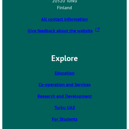
20520 Turku
Finland
All contact information
T
Give feedback about the website
h
e
l
Explore
i
n
k
Education
t
Co-operation and Services
a
k
Research and Development
e
s
Turku UAS
y
For Students
o
u