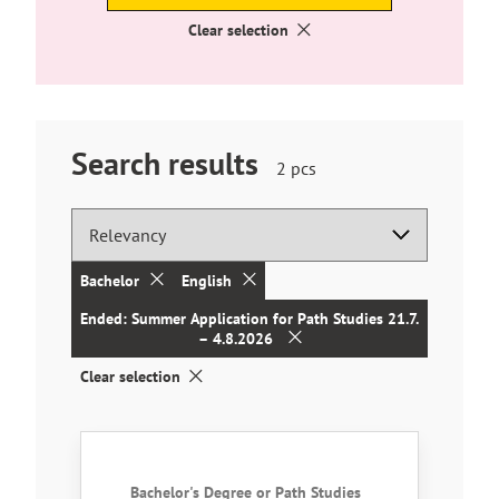
Clear selection
Search results
Hakutuloksia
2
pcs
löytyi
Bachelor
English
Ended: Summer Application for Path Studies 21.7.
– 4.8.2026
Clear selection
Search results
Bachelor's Degree or Path Studies