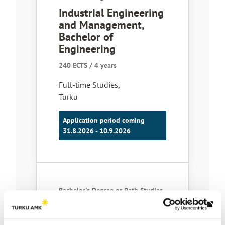
Industrial Engineering
and Management,
Bachelor of
Engineering
240 ECTS / 4 years
Full-time Studies
,
Turku
Application period coming
31.8.2026 - 10.9.2026
Bachelor's Degree or Path Studies
Information and
Th
Communications
link