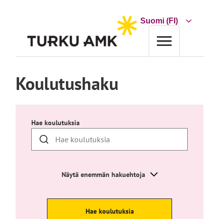
Siirry
sisältöön
Choose
a
language
Etusivu
Koulutus
Koulutushaku
Koulutushaku
Hae koulutuksia
Näytä enemmän hakuehtoja
Hae koulutuksia