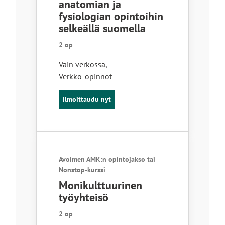
anatomian ja
fysiologian opintoihin
selkeällä suomella
2 op
Vain verkossa
,
Verkko-opinnot
Ilmoittaudu nyt
Avoimen AMK:n opintojakso tai
Nonstop-kurssi
Monikulttuurinen
työyhteisö
2 op