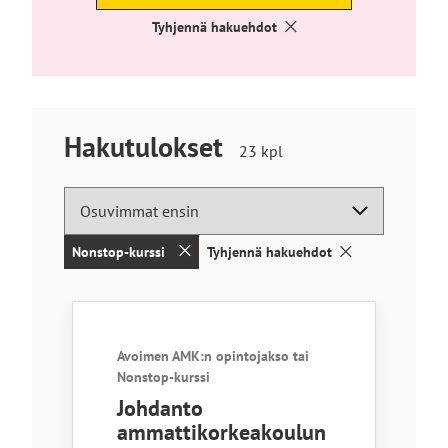
Tyhjennä hakuehdot
Hakutulokset
Hakutuloksia
23
kpl
löytyi
Nonstop-kurssi
Tyhjennä hakuehdot
Haun tulokset
Avoimen AMK:n opintojakso tai
Nonstop-kurssi
Johdanto
ammattikorkeakoulun