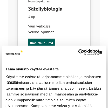
Nonstop-kurssi
Säteilybiologia
1 op
Vain verkossa
,
Verkko-opinnot
Ilmoittaudu nyt
Lin
vie
ulk
Tämä sivusto käyttää evästeitä
Avoimen AMK:n opintojakso tai
siv
Nonstop-kurssi
Käytämme evästeitä tarjoamamme sisällön ja mainosten
räätälöimiseen, sosiaalisen median ominaisuuksien
Kehitysbiologia
tukemiseen ja kävijämäärämme analysoimiseen. Lisäksi
2 op
jaamme sosiaalisen median, mainosalan ja analytiikka-
alan kumppaneillemme tietoja siitä, miten käytät
Vain verkossa
,
sivustoamme. Kumppanimme voivat yhdistää näitä
Verkko-opinnot