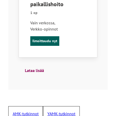
paikallishoito
1 op
Vain verkossa
,
Verkko-opinnot
Ilmoittaudu nyt
Lataa lisää
AMK-tutkinnot
YAMK-tutkinnot