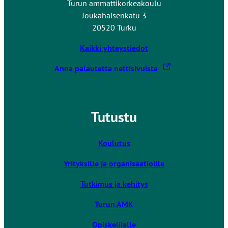
Turun ammattikorkeakoulu
Joukahaisenkatu 3
20520 Turku
Kaikki yhteystiedot
L
Anna palautetta nettisivuista
i
n
k
Tutustu
k
i
v
Koulutus
i
Yrityksille ja organisaatioille
e
u
Tutkimus ja kehitys
l
k
Turun AMK
o
Opiskelijalle
i