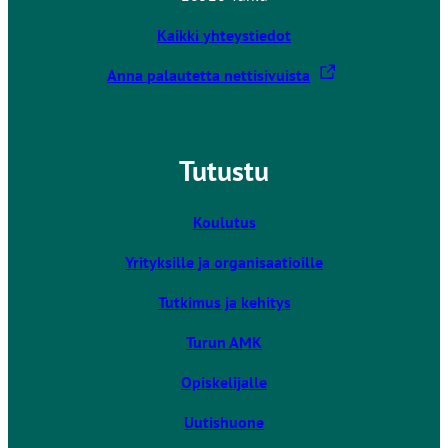
Kaikki yhteystiedot
L
Anna palautetta nettisivuista
i
n
k
Tutustu
k
i
v
Koulutus
i
Yrityksille ja organisaatioille
e
u
Tutkimus ja kehitys
l
k
Turun AMK
o
Opiskelijalle
i
s
Uutishuone
e