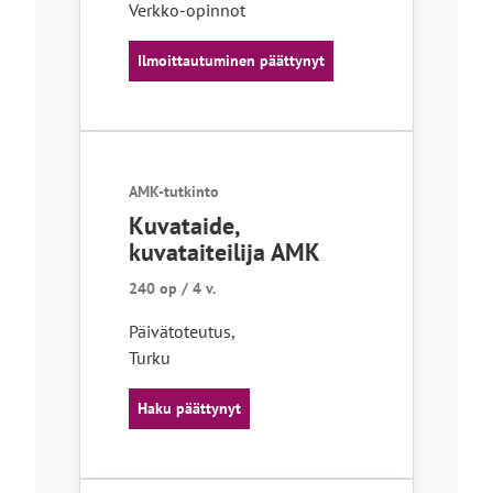
Verkko-opinnot
Ilmoittautuminen päättynyt
AMK-tutkinto
Kuvataide,
kuvataiteilija AMK
240 op / 4 v.
Päivätoteutus
,
Turku
Haku päättynyt