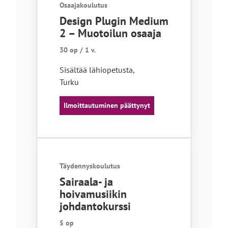
Osaajakoulutus
Design Plugin Medium
2 – Muotoilun osaaja
30 op / 1 v.
Sisältää lähiopetusta
,
Turku
Ilmoittautuminen päättynyt
Täydennyskoulutus
Sairaala- ja
hoivamusiikin
johdantokurssi
5 op