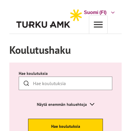
Siirry
sisältöön
Choose
a
language
Etusivu
Koulutus
Koulutushaku
Koulutushaku
Hae koulutuksia
Näytä enemmän hakuehtoja
Hae koulutuksia