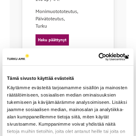
Monimuotototeutus,
Päivätoteutus
,
Turku
Haku päättynyt
Lin
vie
ulk
AMK-tutkinto tai Polkuopinnot
Tämä sivusto käyttää evästeitä
siv
Journalismi,
Käytämme evästeitä tarjoamamme sisällön ja mainosten
medianomi AMK
räätälöimiseen, sosiaalisen median ominaisuuksien
tukemiseen ja kävijämäärämme analysoimiseen. Lisäksi
240 op / 4 v.
jaamme sosiaalisen median, mainosalan ja analytiikka-
Päivätoteutus
,
alan kumppaneillemme tietoja siitä, miten käytät
Turku
sivustoamme. Kumppanimme voivat yhdistää näitä
tietoja muihin tietoihin, joita olet antanut heille tai joita on
Haku päättynyt