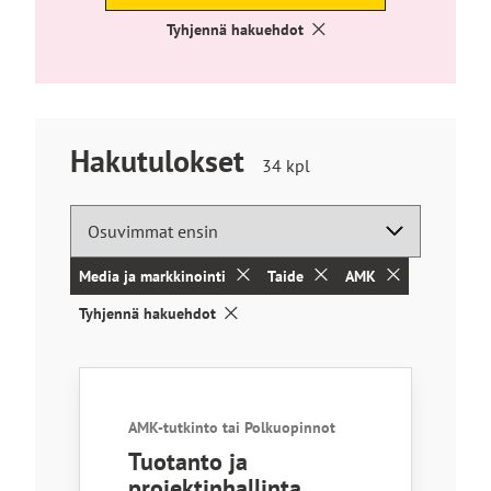
Tyhjennä hakuehdot
Hakutulokset
Hakutuloksia
34
kpl
löytyi
Media ja markkinointi
Taide
AMK
Tyhjennä hakuehdot
Haun tulokset
AMK-tutkinto tai Polkuopinnot
Tuotanto ja
projektinhallinta,