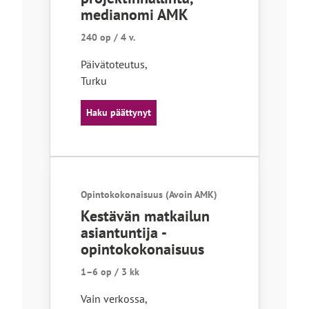
medianomi AMK
240 op / 4 v.
Päivätoteutus
,
Turku
Haku päättynyt
Opintokokonaisuus (Avoin AMK)
Kestävän matkailun
asiantuntija -
opintokokonaisuus
1–6 op / 3 kk
Vain verkossa
,