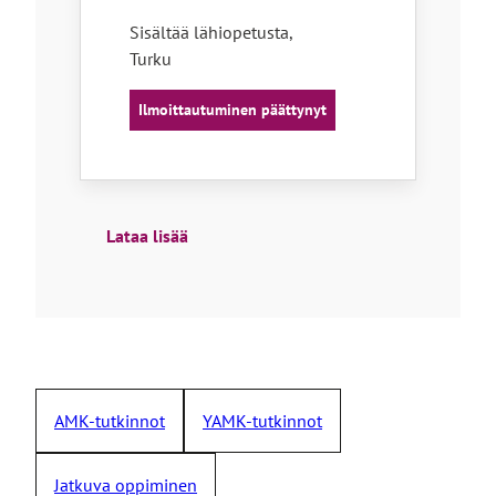
Sisältää lähiopetusta
,
Turku
Ilmoittautuminen päättynyt
Lataa lisää
AMK-tutkinnot
YAMK-tutkinnot
Jatkuva oppiminen