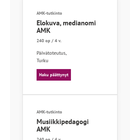
AMK-tutkinto
Elokuva, medianomi
AMK
240 op / 4 v.
Päivätoteutus
,
Turku
Haku päättynyt
AMK-tutkinto
Musiikkipedagogi
AMK
240 op / 4 v.