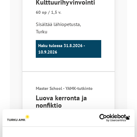
Kulttuurihyvinvointi
60 op / 1,5 v.
Sisältää lähiopetusta
,
Turku
Haku tulossa 31.8.2026 -
10.9.2026
Master School - YAMK-tutkinto
Luova kerronta ja
nonfiktio
60 op / 1,5 v.
Lin
Sisältää lähiopetusta
,
vie
Turku
ulk