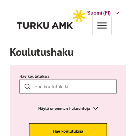
Siirry
sisältöön
Choose
a
language
Etusivu
Koulutus
Koulutushaku
Koulutushaku
Hae koulutuksia
Näytä enemmän hakuehtoja
Hae koulutuksia