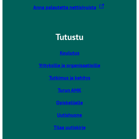
L
Anna palautetta nettisivuista
i
n
k
Tutustu
k
i
v
Koulutus
i
Yrityksille ja organisaatioille
e
u
Tutkimus ja kehitys
l
k
Turun AMK
o
Opiskelijalle
i
s
Uutishuone
e
l
Tilaa uutiskirje
l