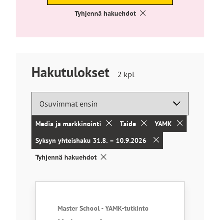
Tyhjennä hakuehdot
Hakutulokset
Hakutuloksia
2
kpl
löytyi
Media ja markkinointi
Taide
YAMK
Syksyn yhteishaku 31.8. – 10.9.2026
Tyhjennä hakuehdot
Haun tulokset
Master School - YAMK-tutkinto