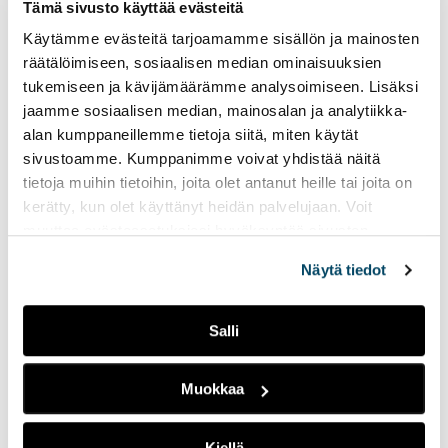
Tämä sivusto käyttää evästeitä
siv
Haku tulossa 31.8.2026 -
Käytämme evästeitä tarjoamamme sisällön ja mainosten
10.9.2026
räätälöimiseen, sosiaalisen median ominaisuuksien
tukemiseen ja kävijämäärämme analysoimiseen. Lisäksi
jaamme sosiaalisen median, mainosalan ja analytiikka-
alan kumppaneillemme tietoja siitä, miten käytät
sivustoamme. Kumppanimme voivat yhdistää näitä
Kaikki tulokset näytetty
tietoja muihin tietoihin, joita olet antanut heille tai joita on
kerätty, kun olet käyttänyt heidän palvelujaan. Voit
muuttaa evästeasetuksiesi hyväksyntää sivuston
alalaidassa vasemmassa kulmassa olevasta eväste-
Näytä tiedot
ikonista.
AMK-tutkinnot
YAMK-tutkinnot
Salli
Jatkuva oppiminen
Muokkaa
Kiellä