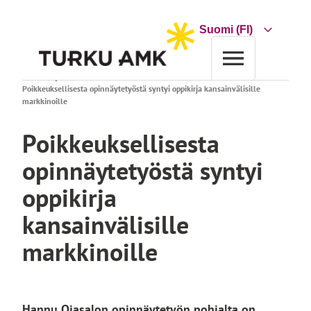
Siirry
sisältöön
Choose
a
language
Etusivu
Ajankohtaista
Poikkeuksellisesta opinnäytetyöstä syntyi oppikirja kansainvälisille
markkinoille
Poikkeuksellisesta
opinnäytetyöstä syntyi
oppikirja
kansainvälisille
markkinoille
Hannu Ojasalon opinnäytetyön pohjalta on