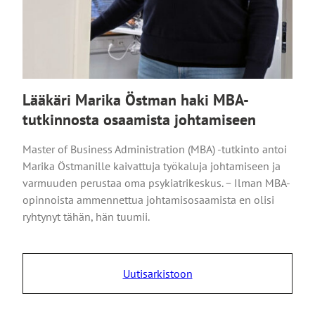
Lääkäri Marika Östman haki MBA-
tutkinnosta osaamista johtamiseen
Master of Business Administration (MBA) -tutkinto antoi
Marika Östmanille kaivattuja työkaluja johtamiseen ja
varmuuden perustaa oma psykiatrikeskus. − Ilman MBA-
opinnoista ammennettua johtamisosaamista en olisi
ryhtynyt tähän, hän tuumii.
Uutisarkistoon