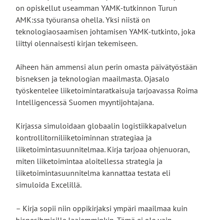
on opiskellut useamman YAMK-tutkinnon Turun
AMK:ssa työuransa ohella. Yksi niistä on
teknologiaosaamisen johtamisen YAMK-tutkinto, joka
liittyi olennaisesti kirjan tekemiseen.
Aiheen hän ammensi alun perin omasta päivätyöstään
bisneksen ja teknologian maailmasta. Ojasalo
työskentelee liiketoimintaratkaisuja tarjoavassa Roima
Intelligencessä Suomen myyntijohtajana.
Kirjassa simuloidaan globaalin logistiikkapalvelun
kontrollitorniliiketoiminnan strategiaa ja
liiketoimintasuunnitelmaa. Kirja tarjoaa ohjenuoran,
miten liiketoimintaa aloitellessa strategia ja
liiketoimintasuunnitelma kannattaa testata eli
simuloida Excelillä.
– Kirja sopii niin oppikirjaksi ympäri maailmaa kuin