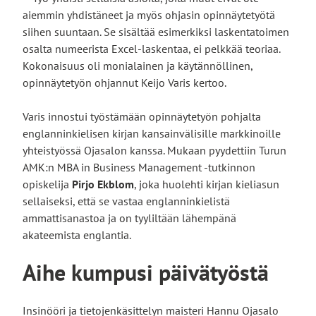
aiemmin yhdistäneet ja myös ohjasin opinnäytetyötä
siihen suuntaan. Se sisältää esimerkiksi laskentatoimen
osalta numeerista Excel-laskentaa, ei pelkkää teoriaa.
Kokonaisuus oli monialainen ja käytännöllinen,
opinnäytetyön ohjannut Keijo Varis kertoo.
Varis innostui työstämään opinnäytetyön pohjalta
englanninkielisen kirjan kansainvälisille markkinoille
yhteistyössä Ojasalon kanssa. Mukaan pyydettiin Turun
AMK:n MBA in Business Management -tutkinnon
opiskelija
Pirjo Ekblom
, joka huolehti kirjan kieliasun
sellaiseksi, että se vastaa englanninkielistä
ammattisanastoa ja on tyyliltään lähempänä
akateemista englantia.
Aihe kumpusi päivätyöstä
Insinööri ja tietojenkäsittelyn maisteri Hannu Ojasalo