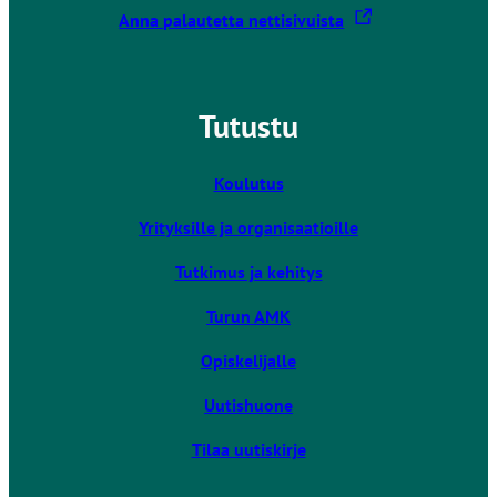
L
Anna palautetta nettisivuista
i
n
k
Tutustu
k
i
v
Koulutus
i
Yrityksille ja organisaatioille
e
u
Tutkimus ja kehitys
l
k
Turun AMK
o
Opiskelijalle
i
s
Uutishuone
e
l
Tilaa uutiskirje
l