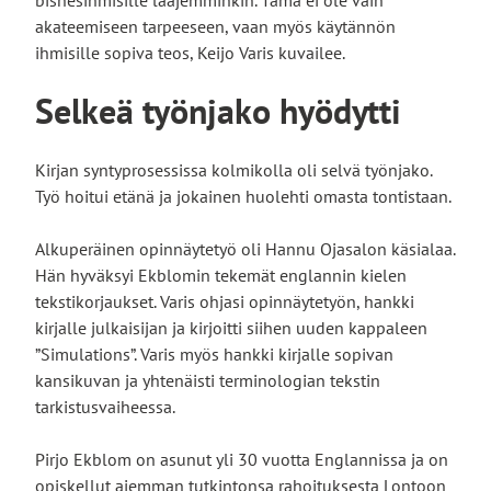
bisnesihmisille laajemminkin. Tämä ei ole vain
akateemiseen tarpeeseen, vaan myös käytännön
ihmisille sopiva teos, Keijo Varis kuvailee.
Selkeä työnjako hyödytti
Kirjan syntyprosessissa kolmikolla oli selvä työnjako.
Työ hoitui etänä ja jokainen huolehti omasta tontistaan.
Alkuperäinen opinnäytetyö oli Hannu Ojasalon käsialaa.
Hän hyväksyi Ekblomin tekemät englannin kielen
tekstikorjaukset. Varis ohjasi opinnäytetyön, hankki
kirjalle julkaisijan ja kirjoitti siihen uuden kappaleen
”Simulations”. Varis myös hankki kirjalle sopivan
kansikuvan ja yhtenäisti terminologian tekstin
tarkistusvaiheessa.
Pirjo Ekblom on asunut yli 30 vuotta Englannissa ja on
opiskellut aiemman tutkintonsa rahoituksesta Lontoon