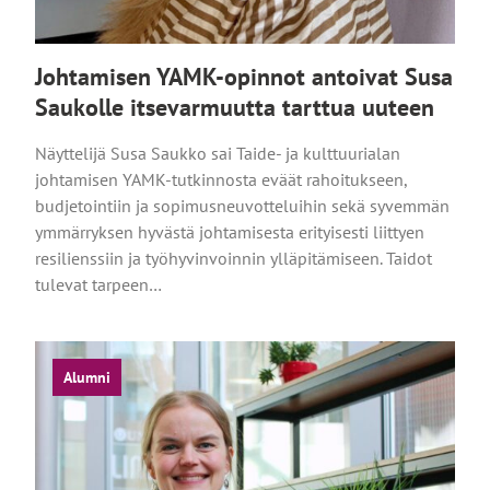
Johtamisen YAMK-opinnot antoivat Susa
Saukolle itsevarmuutta tarttua uuteen
Näyttelijä Susa Saukko sai Taide- ja kulttuurialan
johtamisen YAMK-tutkinnosta eväät rahoitukseen,
budjetointiin ja sopimusneuvotteluihin sekä syvemmän
ymmärryksen hyvästä johtamisesta erityisesti liittyen
resilienssiin ja työhyvinvoinnin ylläpitämiseen. Taidot
tulevat tarpeen…
Alumni