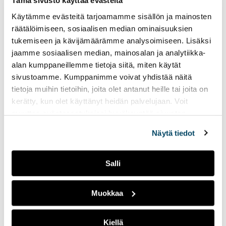
Tämä sivusto käyttää evästeitä
siv
Artikkeli on julkaistu 24.4.2024 aiemmalla turkuamk.fi-
Käytämme evästeitä tarjoamamme sisällön ja mainosten
sivustolla.
räätälöimiseen, sosiaalisen median ominaisuuksien
tukemiseen ja kävijämäärämme analysoimiseen. Lisäksi
jaamme sosiaalisen median, mainosalan ja analytiikka-
Lisätietoja
alan kumppaneillemme tietoja siitä, miten käytät
sivustoamme. Kumppanimme voivat yhdistää näitä
tietoja muihin tietoihin, joita olet antanut heille tai joita on
kerätty, kun olet käyttänyt heidän palvelujaan. Voit
muuttaa evästeasetuksiesi hyväksyntää sivuston
Tutustu koulutukseen
alalaidassa vasemmassa kulmassa olevasta eväste-
Näytä tiedot
ikonista.
Master of Business Administration, Business
Salli
Management
Muokkaa
Kiellä