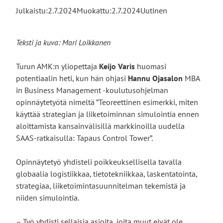
Julkaistu:
2.7.2024
Muokattu:
2.7.2024
Uutinen
Teksti ja kuva: Mari Loikkanen
Turun AMK:n yliopettaja
Keijo Varis
huomasi
potentiaalin heti, kun hän ohjasi
Hannu Ojasalon
MBA
in Business Management -koulutusohjelman
opinnäytetyötä nimeltä ”Teoreettinen esimerkki, miten
käyttää strategian ja liiketoiminnan simulointia ennen
aloittamista kansainvälisillä markkinoilla uudella
SAAS-ratkaisulla: Tapaus Control Tower”.
Opinnäytetyö yhdisteli poikkeuksellisella tavalla
globaalia logistiikkaa, tietotekniikkaa, laskentatointa,
strategiaa, liiketoimintasuunnitelman tekemistä ja
niiden simulointia.
– Työ yhdisti sellaisia asioita, joita muut eivät ole