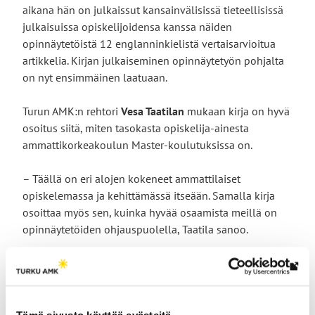
aikana hän on julkaissut kansainvälisissä tieteellisissä
julkaisuissa opiskelijoidensa kanssa näiden
opinnäytetöistä 12 englanninkielistä vertaisarvioitua
artikkelia. Kirjan julkaiseminen opinnäytetyön pohjalta
on nyt ensimmäinen laatuaan.
Turun AMK:n rehtori
Vesa Taatilan
mukaan kirja on hyvä
osoitus siitä, miten tasokasta opiskelija-ainesta
ammattikorkeakoulun Master-koulutuksissa on.
– Täällä on eri alojen kokeneet ammattilaiset
opiskelemassa ja kehittämässä itseään. Samalla kirja
osoittaa myös sen, kuinka hyvää osaamista meillä on
opinnäytetöiden ohjauspuolella, Taatila sanoo.
MBA in Business Management -tutkinto oli Suomen
Lin
haetuin YAMK-ohjelma vuoden 2023 syksyn
vie
yhteishaussa.
ulk