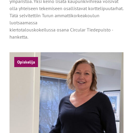
ympäristöä. Yksi keino lisätä kaupunkivihreää voisivat
olla yhteiseen tekemiseen osallistavat korttelipuutarhat.
Tätä selvitettiin Turun ammattikorkeakoulun
luotsaamassa
kiertotalouskokeilussa osana Circular Tiedepuisto -
hanketta.
Opiskelija