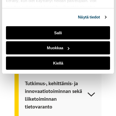
kerätty, kun olet käyttänyt heidän palvelujaan. Voit
tietovarasto
muuttaa evästeasetuksiesi hyväksyntää sivuston
alalaidassa vasemmassa kulmassa olevasta eväste-
Näytä tiedot
Henkilöstöhallinnon
ikonista.
tietovaranto
Salli
Taloushallinnon
Muokkaa
tietovaranto
Kiellä
Koulutuksen tietovaranto
Tutkimus-, kehittämis- ja
innovaatiotoiminnan sekä
liiketoiminnan
tietovaranto