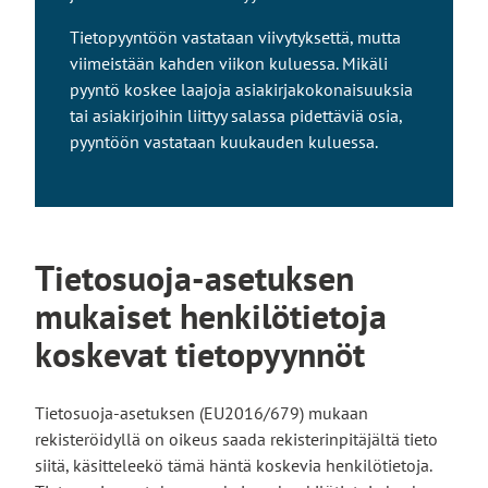
i
Tietopyyntöön vastataan viivytyksettä, mutta
v
viimeistään kahden viikon kuluessa. Mikäli
i
pyyntö koskee laajoja asiakirjakokonaisuuksia
e
tai asiakirjoihin liittyy salassa pidettäviä osia,
u
pyyntöön vastataan kuukauden kuluessa.
l
k
o
i
s
Tietosuoja-asetuksen
e
mukaiset henkilötietoja
l
l
koskevat tietopyynnöt
e
s
i
Tietosuoja-asetuksen (EU2016/679) mukaan
v
rekisteröidyllä on oikeus saada rekisterinpitäjältä tieto
u
siitä, käsitteleekö tämä häntä koskevia henkilötietoja.