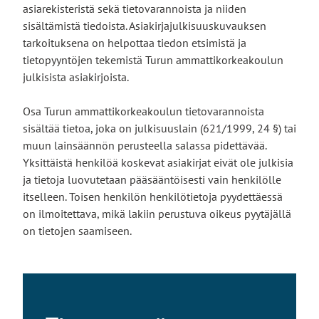
asiarekisteristä sekä tietovarannoista ja niiden
sisältämistä tiedoista. Asiakirjajulkisuuskuvauksen
tarkoituksena on helpottaa tiedon etsimistä ja
tietopyyntöjen tekemistä Turun ammattikorkeakoulun
julkisista asiakirjoista.
Osa Turun ammattikorkeakoulun tietovarannoista
sisältää tietoa, joka on julkisuuslain (621/1999, 24 §) tai
muun lainsäännön perusteella salassa pidettävää.
Yksittäistä henkilöä koskevat asiakirjat eivät ole julkisia
ja tietoja luovutetaan pääsääntöisesti vain henkilölle
itselleen. Toisen henkilön henkilötietoja pyydettäessä
on ilmoitettava, mikä lakiin perustuva oikeus pyytäjällä
on tietojen saamiseen.