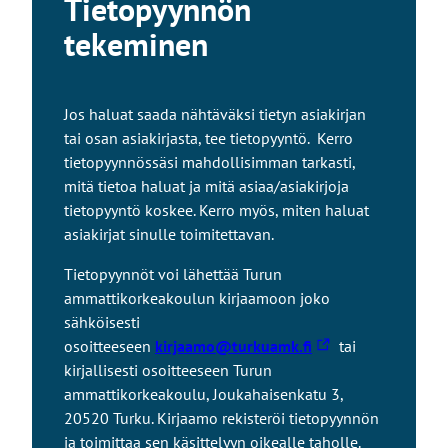
Tietopyynnön
tekeminen
Jos haluat saada nähtäväksi tietyn asiakirjan
tai osan asiakirjasta, tee tietopyyntö. Kerro
tietopyynnössäsi mahdollisimman tarkasti,
mitä tietoa haluat ja mitä asiaa/asiakirjoja
tietopyyntö koskee. Kerro myös, miten haluat
asiakirjat sinulle toimitettavan.
Tietopyynnöt voi lähettää Turun
ammattikorkeakoulun kirjaamoon joko
sähköisesti
L
osoitteeseen
kirjaamo@turkuamk.fi
tai
i
kirjallisesti osoitteeseen Turun
n
ammattikorkeakoulu, Joukahaisenkatu 3,
k
20520 Turku. Kirjaamo rekisteröi tietopyynnön
k
ja toimittaa sen käsittelyyn oikealle taholle.