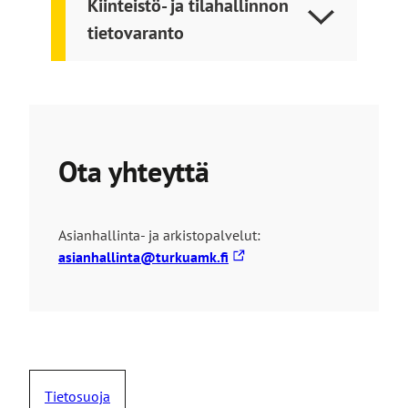
Kiinteistö- ja tilahallinnon
tietovaranto
Ota yhteyttä
Asianhallinta- ja arkistopalvelut:
L
asianhallinta@turkuamk.fi
i
n
k
k
i
v
Tietosuoja