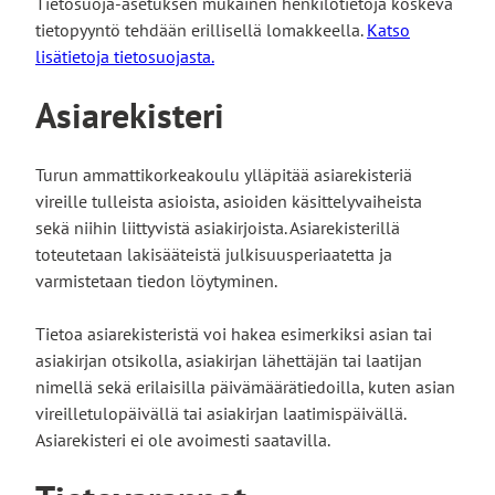
s
Tietosuoja-asetuksen mukainen henkilötietoja koskeva
t
tietopyyntö tehdään erillisellä lomakkeella.
Katso
o
lisätietoja tietosuojasta.
l
Asiarekisteri
l
e
Turun ammattikorkeakoulu ylläpitää asiarekisteriä
vireille tulleista asioista, asioiden käsittelyvaiheista
sekä niihin liittyvistä asiakirjoista. Asiarekisterillä
toteutetaan lakisääteistä julkisuusperiaatetta ja
varmistetaan tiedon löytyminen.
Tietoa asiarekisteristä voi hakea esimerkiksi asian tai
asiakirjan otsikolla, asiakirjan lähettäjän tai laatijan
nimellä sekä erilaisilla päivämäärätiedoilla, kuten asian
vireilletulopäivällä tai asiakirjan laatimispäivällä.
Asiarekisteri ei ole avoimesti saatavilla.