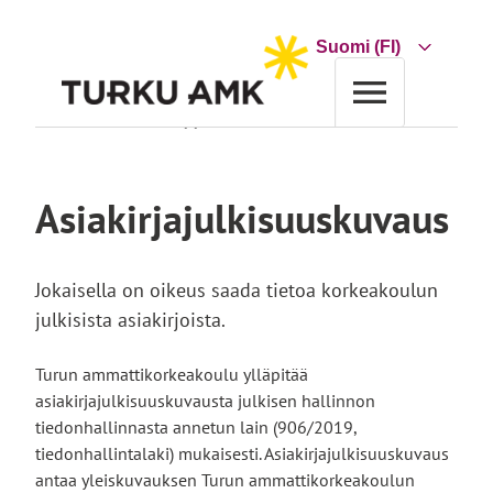
Siirry
sisältöön
Choose
a
language
Etusivu
Turun AMK
Asiakirjajulkisuuskuvaus
Asiakirjajulkisuuskuvaus
Jokaisella on oikeus saada tietoa korkeakoulun
julkisista asiakirjoista.
Turun ammattikorkeakoulu ylläpitää
asiakirjajulkisuuskuvausta julkisen hallinnon
tiedonhallinnasta annetun lain (906/2019,
tiedonhallintalaki) mukaisesti. Asiakirjajulkisuuskuvaus
antaa yleiskuvauksen Turun ammattikorkeakoulun