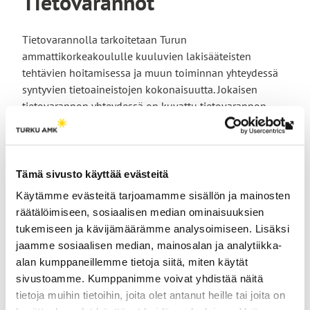
Tietovarannot
Tietovarannolla tarkoitetaan Turun
ammattikorkeakoululle kuuluvien lakisääteisten
tehtävien hoitamisessa ja muun toiminnan yhteydessä
syntyvien tietoaineistojen kokonaisuutta. Jokaisen
tietovarannon yhteydessä on kuvattu tietovarannon
sisältämät tietoaineistot, keskeiset tietovarantoon
Lin
liittyvät tietojärjestelmät, esimerkkejä hakutekijöistä
vie
sekä kuvaus henkilötietojen käsittelystä
ulk
tietovarannossa.
Tämä sivusto käyttää evästeitä
siv
Käytämme evästeitä tarjoamamme sisällön ja mainosten
räätälöimiseen, sosiaalisen median ominaisuuksien
tukemiseen ja kävijämäärämme analysoimiseen. Lisäksi
Hallintoasioiden ja
jaamme sosiaalisen median, mainosalan ja analytiikka-
johtamisen tietovaranto
alan kumppaneillemme tietoja siitä, miten käytät
sivustoamme. Kumppanimme voivat yhdistää näitä
tietoja muihin tietoihin, joita olet antanut heille tai joita on
Toiminnanohjauksen