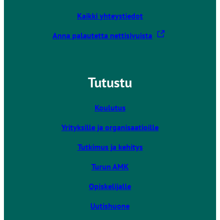
l
Kaikki yhteystiedot
l
e
L
Anna palautetta nettisivuista
i
n
k
Tutustu
k
i
v
Koulutus
i
Yrityksille ja organisaatioille
e
u
Tutkimus ja kehitys
l
k
Turun AMK
o
Opiskelijalle
i
s
Uutishuone
e