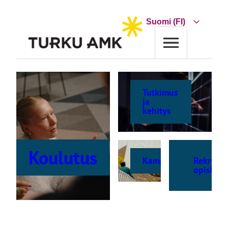
Siirry
sisältöön
Choose
a
language
Tutkimus
ja
kehitys
Koulutus
Kampukset
Rekrytoi
opiskelij