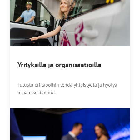
Yrityksille ja organisaatioille
Tutustu eri tapoihin tehdä yhteistyötä ja hyötyä
osaamisestamme.