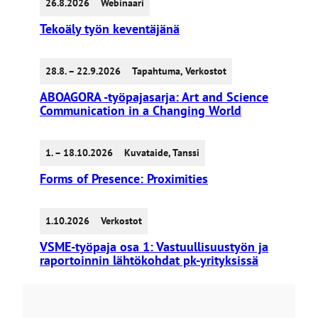
26.8.2026
Webinaari
Tekoäly työn keventäjänä
28.8. – 22.9.2026
Tapahtuma
,
Verkostot
ABOAGORA -työpajasarja: Art and Science
Communication in a Changing World
1. – 18.10.2026
Kuvataide
,
Tanssi
Forms of Presence: Proximities
1.10.2026
Verkostot
VSME-työpaja osa 1: Vastuullisuustyön ja
raportoinnin lähtökohdat pk-yrityksissä