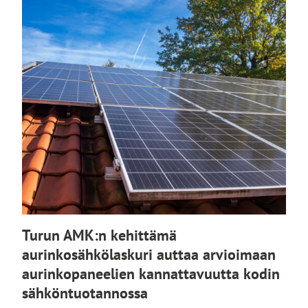
Turun AMK:n kehittämä
aurinkosähkölaskuri auttaa arvioimaan
aurinkopaneelien kannattavuutta kodin
sähköntuotannossa