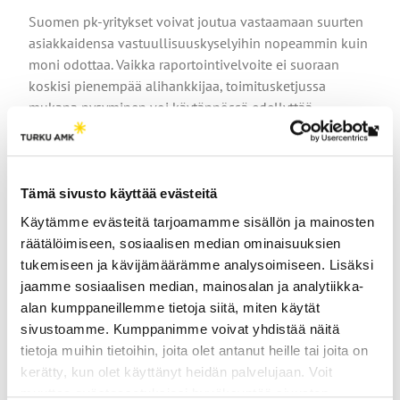
Suomen pk-yritykset voivat joutua vastaamaan suurten
asiakkaidensa vastuullisuuskyselyihin nopeammin kuin
moni odottaa. Vaikka raportointivelvoite ei suoraan
koskisi pienempää alihankkijaa, toimitusketjussa
mukana pysyminen voi käytännössä edellyttää
vastuullisuusdatan kokoamista ja…
Lin
vie
ulk
Tämä sivusto käyttää evästeitä
Ilmiö
siv
Käytämme evästeitä tarjoamamme sisällön ja mainosten
räätälöimiseen, sosiaalisen median ominaisuuksien
tukemiseen ja kävijämäärämme analysoimiseen. Lisäksi
jaamme sosiaalisen median, mainosalan ja analytiikka-
alan kumppaneillemme tietoja siitä, miten käytät
sivustoamme. Kumppanimme voivat yhdistää näitä
tietoja muihin tietoihin, joita olet antanut heille tai joita on
kerätty, kun olet käyttänyt heidän palvelujaan. Voit
muuttaa evästeasetuksiesi hyväksyntää sivuston