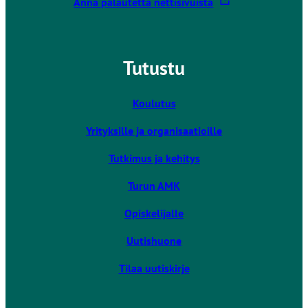
L
Anna palautetta nettisivuista
i
n
k
Tutustu
k
i
v
Koulutus
i
Yrityksille ja organisaatioille
e
u
Tutkimus ja kehitys
l
k
Turun AMK
o
Opiskelijalle
i
s
Uutishuone
e
l
Tilaa uutiskirje
l
e