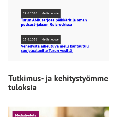
29.6.2026
Mediatiedote
Turun AMK tarjoaa päikkärit ja oman
podcast-jakson Ruisrockissa
25.6.2026
Mediatiedote
Veneilystä aiheutuva melu kantautuu
suojelualueille Turun vesillä
Tutkimus- ja kehitystyömme
tuloksia
Mediatiedote