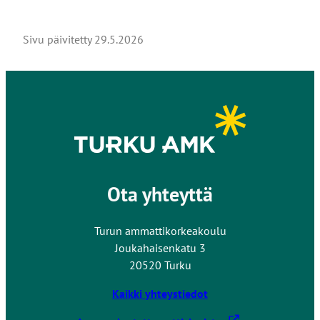
l
l
Sivu päivitetty
29.5.2026
e
s
i
v
u
s
t
o
l
Ota yhteyttä
l
e
Turun ammattikorkeakoulu
Joukahaisenkatu 3
20520 Turku
Kaikki yhteystiedot