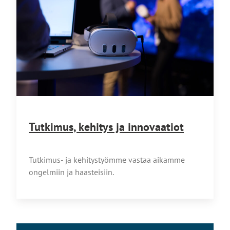
Tutkimus, kehitys ja innovaatiot
Tutkimus- ja kehitystyömme vastaa aikamme
ongelmiin ja haasteisiin.