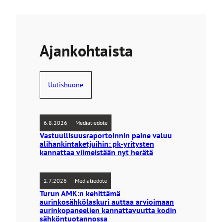
Ajankohtaista
Uutishuone
6.8.2026
Mediatiedote
Vastuullisuusraportoinnin paine valuu
alihankintaketjuihin: pk-yritysten
kannattaa viimeistään nyt herätä
2.7.2026
Mediatiedote
Turun AMK:n kehittämä
aurinkosähkölaskuri auttaa arvioimaan
aurinkopaneelien kannattavuutta kodin
sähköntuotannossa