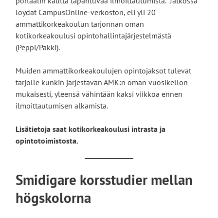
portaalin kautta tapahtuvaa ilmoittautumista. Jatkossa
löydät CampusOnline-verkoston, eli yli 20
ammattikorkeakoulun tarjonnan oman
kotikorkeakoulusi opintohallintajärjestelmästä
(Peppi/Pakki).
Muiden ammattikorkeakoulujen opintojaksot tulevat
tarjolle kunkin järjestävän AMK:n oman vuosikellon
mukaisesti, yleensä vähintään kaksi viikkoa ennen
ilmoittautumisen alkamista.
Lisätietoja saat kotikorkeakoulusi intrasta ja
opintotoimistosta.
Smidigare korsstudier mellan
högskolorna