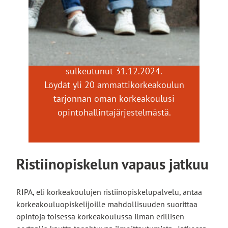
Erillinen CampusOnline-portaali on
sulkeutunut 31.12.2024.
Löydät yli 20 ammattikorkeakoulun
tarjonnan oman korkeakoulusi
opintohallintajärjestelmästä.
Ristiinopiskelun vapaus jatkuu
RIPA, eli korkeakoulujen ristiinopiskelupalvelu, antaa
korkeakouluopiskelijoille mahdollisuuden suorittaa
opintoja toisessa korkeakoulussa ilman erillisen