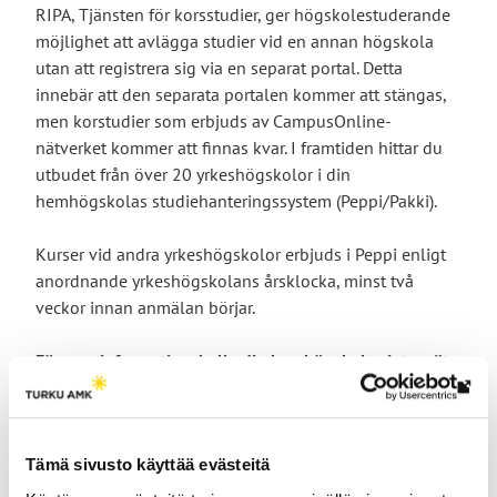
RIPA, Tjänsten för korsstudier, ger högskolestuderande
möjlighet att avlägga studier vid en annan högskola
utan att registrera sig via en separat portal. Detta
innebär att den separata portalen kommer att stängas,
men korstudier som erbjuds av CampusOnline-
nätverket kommer att finnas kvar. I framtiden hittar du
utbudet från över 20 yrkeshögskolor i din
hemhögskolas studiehanteringssystem (Peppi/Pakki).
Kurser vid andra yrkeshögskolor erbjuds i Peppi enligt
anordnande yrkeshögskolans årsklocka, minst två
veckor innan anmälan börjar.
För mer information, kolla din hemhögskolas intranät
eller kontakta studiebyrån.
Lin
vie
ulk
Smoother cross-institutional
Tämä sivusto käyttää evästeitä
siv