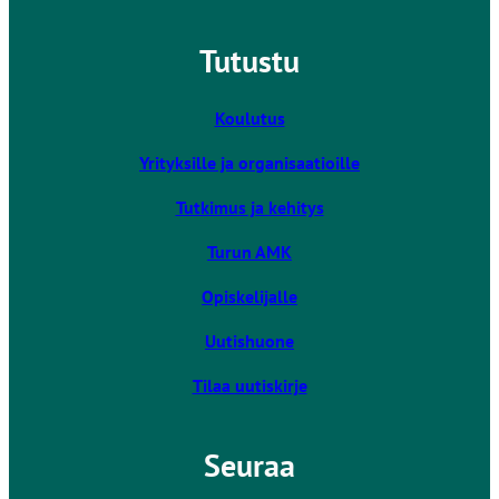
n
k
Tutustu
k
i
v
Koulutus
i
Yrityksille ja organisaatioille
e
u
Tutkimus ja kehitys
l
k
Turun AMK
o
Opiskelijalle
i
s
Uutishuone
e
l
Tilaa uutiskirje
l
e
Seuraa
s
i