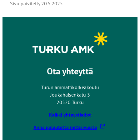
Sivu päivitetty
20.5.2025
Ota yhteyttä
Turun ammattikorkeakoulu
Joukahaisenkatu 3
20520 Turku
Kaikki yhteystiedot
L
Anna palautetta nettisivuista
i