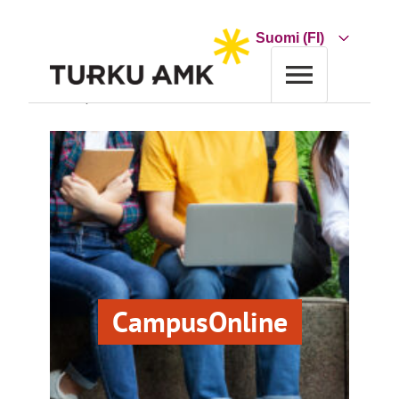
Siirry
sisältöön
Choose
a
language
Etusivu
CampusOnline
CampusOnline