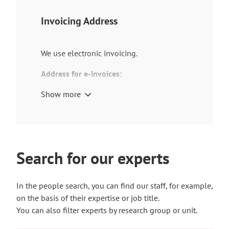
Invoicing Address
We use electronic invoicing.
Address for e-invoices:
Turku University of Applied Sciences Ltd
Show more
E-invoice address: 003725281603
Broker ID: 003723327487
E-invoice operator: Apix
If the sender uses Danske Bank,
Search for our experts
Handelsbanken, Säästöpankit or
Paikallisosuuspankit as the sender service
In the people search, you can find our staff, for example,
for e-invoices, the address is
on the basis of their expertise or job title.
003723327487 and the broker code is
You can also filter experts by research group or unit.
DABAFIHH.