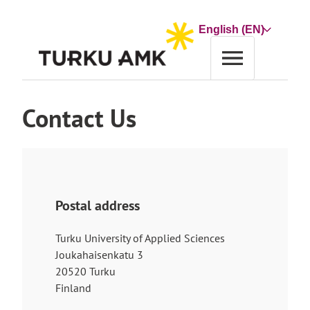
Skip
to
Choose
content
a
language
Home
About us
Contact Us
Contact Us
Postal address
Turku University of Applied Sciences
Joukahaisenkatu 3
20520 Turku
Finland