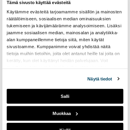
Tämä sivusto käyttää evästeitä
yo
Käytämme evästeitä tarjoamamme sisällön ja mainosten
to
räätälöimiseen, sosiaalisen median ominaisuuksien
an
tukemiseen ja kävijämäärämme analysoimiseen. Lisäksi
ext
jaamme sosiaalisen median, mainosalan ja analytiikka-
site
alan kumppaneillemme tietoja siitä, miten käytät
Jari-Pekka Tamminen
sivustoamme. Kumppanimme voivat yhdistää näitä
Senior Laboratory Technician
tietoja muihin tietoihin, joita olet antanut heille tai joita on
kerätty, kun olet käyttänyt heidän palvelujaan. Voit
Corporate Services
muuttaa evästeasetuksiesi hyväksyntää sivuston
+358 50 598 5447
alalaidassa vasemmassa kulmassa olevasta eväste-
Näytä tiedot
jari-
ikonista.
pekka.tamminen@turkuamk.fi
Salli
Muokkaa