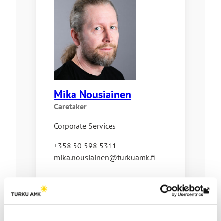
Mika Nousiainen
Caretaker
Corporate Services
+358 50 598 5311
mika.nousiainen@turkuamk.fi
Th
link
tak