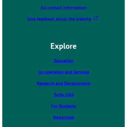
All contact information
T
Give feedback about the website
h
e
l
Explore
i
n
k
Education
t
Co-operation and Services
a
k
Research and Development
e
s
Turku UAS
y
For Students
o
u
Newsroom
t