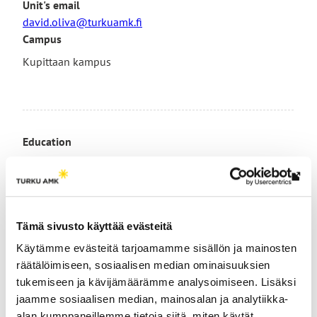
Unit's email
david.oliva@turkuamk.fi
Campus
Kupittaan kampus
Education
English (IELTS Academic 7.5)
Research groups
Th
link
Cognitive Technologies Research Group, CoRe
tak
Tämä sivusto käyttää evästeitä
yo
Programming, Design, Funding, Communications, AI,
Käytämme evästeitä tarjoamamme sisällön ja mainosten
to
ATM, i like to design projects with robotics and AI in the
räätälöimiseen, sosiaalisen median ominaisuuksien
an
context of EU manufacturing and cost efficiency.
tukemiseen ja kävijämäärämme analysoimiseen. Lisäksi
ext
jaamme sosiaalisen median, mainosalan ja analytiikka-
Take a closer look at my
site
alan kumppaneillemme tietoja siitä, miten käytät