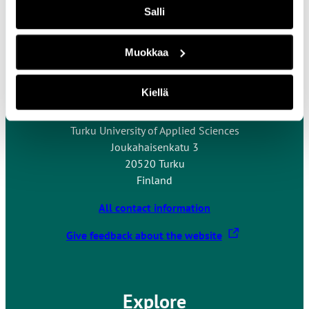
Salli
Muokkaa
Contact Us
Kiellä
Turku University of Applied Sciences
Joukahaisenkatu 3
20520 Turku
Finland
All contact information
T
Give feedback about the website
h
e
l
Explore
i