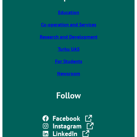
n
k
Education
t
Co-operation and Services
a
k
Research and Development
e
s
Turku UAS
y
For Students
o
u
Newsroom
t
o
a
Follow
n
e
x
The link takes you to an external site
Facebook
t
The link takes you to an external site
Instagram
e
The link takes you to an external site
LinkedIn
r