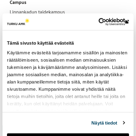
Campus
Linnankadun taidekampus
Th
link
tak
Tämä sivusto käyttää evästeitä
Research groups
yo
Käytämme evästeitä tarjoamamme sisällön ja mainosten
to
Art Education and Pedagogy
räätälöimiseen, sosiaalisen median ominaisuuksien
an
tukemiseen ja kävijämäärämme analysoimiseen. Lisäksi
ext
jaamme sosiaalisen median, mainosalan ja analytiikka-
site
alan kumppaneillemme tietoja siitä, miten käytät
sivustoamme. Kumppanimme voivat yhdistää näitä
tietoja muihin tietoihin, joita olet antanut heille tai joita on
kerätty, kun olet käyttänyt heidän palvelujaan. Voit
muuttaa evästeasetuksiesi hyväksyntää sivuston
Page updated
1.4.2026
alalaidassa vasemmassa kulmassa olevasta eväste-
Näytä tiedot
ikonista.