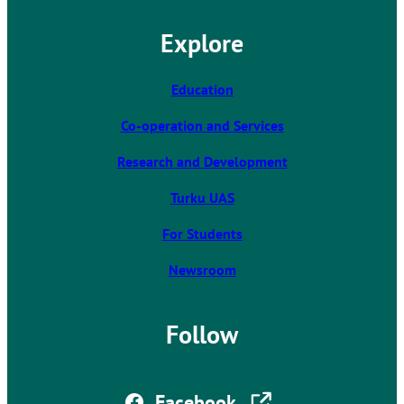
l
Explore
i
n
k
Education
t
Co-operation and Services
a
k
Research and Development
e
s
Turku UAS
y
For Students
o
u
Newsroom
t
o
a
Follow
n
e
x
The link takes you to an external site
Facebook