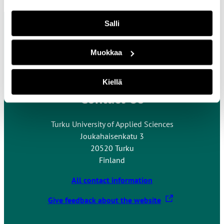
Salli
Muokkaa
Kiellä
Contact Us
Turku University of Applied Sciences
Joukahaisenkatu 3
20520 Turku
Finland
All contact information
T
Give feedback about the website
h
e