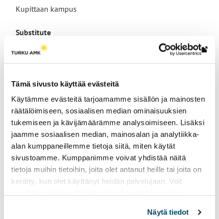
Kupittaan kampus
Substitute
ajaya.joshi@turkuamk.fi
Th
link
tak
Tämä sivusto käyttää evästeitä
yo
Research groups
Käytämme evästeitä tarjoamamme sisällön ja mainosten
to
Consumer Behaviour
, 
Entrepreneurship and Value
räätälöimiseen, sosiaalisen median ominaisuuksien
an
Creation
, 
Sales and B2B Business
tukemiseen ja kävijämäärämme analysoimiseen. Lisäksi
ext
jaamme sosiaalisen median, mainosalan ja analytiikka-
site
alan kumppaneillemme tietoja siitä, miten käytät
sivustoamme. Kumppanimme voivat yhdistää näitä
tietoja muihin tietoihin, joita olet antanut heille tai joita on
kerätty, kun olet käyttänyt heidän palvelujaan. Voit
muuttaa evästeasetuksiesi hyväksyntää sivuston
alalaidassa vasemmassa kulmassa olevasta eväste-
Page updated
10.4.2026
Näytä tiedot
ikonista.