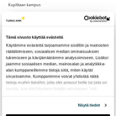
Kupittaan kampus
Th
link
Research groups
tak
Tämä sivusto käyttää evästeitä
yo
Computational Engineering and Analysis
, 
Engine and
Käytämme evästeitä tarjoamamme sisällön ja mainosten
to
Powertrain
, 
Manufacturing Engineering
räätälöimiseen, sosiaalisen median ominaisuuksien
an
tukemiseen ja kävijämäärämme analysoimiseen. Lisäksi
ext
jaamme sosiaalisen median, mainosalan ja analytiikka-
site
alan kumppaneillemme tietoja siitä, miten käytät
sivustoamme. Kumppanimme voivat yhdistää näitä
tietoja muihin tietoihin, joita olet antanut heille tai joita on
kerätty, kun olet käyttänyt heidän palvelujaan. Voit
muuttaa evästeasetuksiesi hyväksyntää sivuston
Page updated
4.9.2025
alalaidassa vasemmassa kulmassa olevasta eväste-
Näytä tiedot
ikonista.