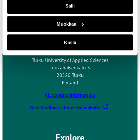
Salli
Muokkaa
Contact Us
Kiellä
Turku University of Applied Sciences
Joukahaisenkatu 3
20520 Turku
Finland
All contact information
T
Give feedback about the website
h
e
l
Explore
i