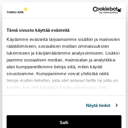
Th
link
Research groups
tak
Tämä sivusto käyttää evästeitä
Entrepreneurship and Value Creation
yo
Käytämme evästeitä tarjoamamme sisällön ja mainosten
to
räätälöimiseen, sosiaalisen median ominaisuuksien
an
tukemiseen ja kävijämäärämme analysoimiseen. Lisäksi
ext
jaamme sosiaalisen median, mainosalan ja analytiikka-
site
alan kumppaneillemme tietoja siitä, miten käytät
sivustoamme. Kumppanimme voivat yhdistää näitä
tietoja muihin tietoihin, joita olet antanut heille tai joita on
Page updated
11.4.2025
kerätty, kun olet käyttänyt heidän palvelujaan. Voit
muuttaa evästeasetuksiesi hyväksyntää sivuston
alalaidassa vasemmassa kulmassa olevasta eväste-
Näytä tiedot
ikonista.
Salli