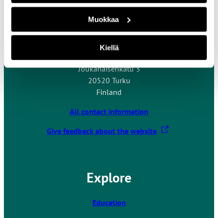
Muokkaa
Contact Us
Kiellä
Turku University of Applied Sciences
Joukahaisenkatu 3
20520 Turku
Finland
All contact information
T
Give feedback about the website
h
e
l
Explore
i
n
k
Education
t