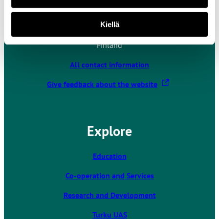
Turku University of Applied Sciences
Joukahaisenkatu 3
Kiellä
20520 Turku
Finland
All contact information
T
Give feedback about the website
h
e
l
Explore
i
n
k
Education
t
Co-operation and Services
a
k
Research and Development
e
s
Turku UAS