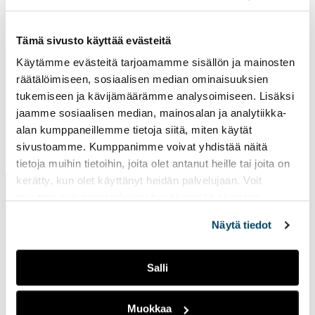
link
tak
Tämä sivusto käyttää evästeitä
yo
Käytämme evästeitä tarjoamamme sisällön ja mainosten
to
räätälöimiseen, sosiaalisen median ominaisuuksien
an
tukemiseen ja kävijämäärämme analysoimiseen. Lisäksi
ext
jaamme sosiaalisen median, mainosalan ja analytiikka-
site
alan kumppaneillemme tietoja siitä, miten käytät
Page updated
9.1.2026
sivustoamme. Kumppanimme voivat yhdistää näitä
tietoja muihin tietoihin, joita olet antanut heille tai joita on
kerätty, kun olet käyttänyt heidän palvelujaan. Voit
muuttaa evästeasetuksiesi hyväksyntää sivuston
alalaidassa vasemmassa kulmassa olevasta eväste-
Näytä tiedot
ikonista.
Salli
Contact Us
Muokkaa