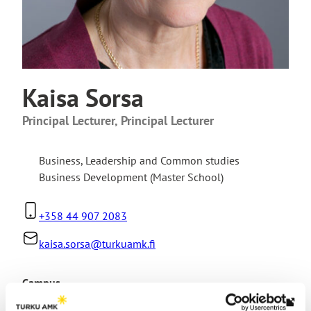
Kaisa Sorsa
Principal Lecturer, Principal Lecturer
Business
,
Leadership and Common studies
Business Development (Master School)
+358 44 907 2083
kaisa.sorsa@turkuamk.fi
Campus
Kupittaan kampus, Kupittaan kampus
Th