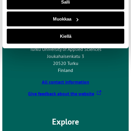
Salli
Muokkaa
Contact Us
Kiellä
Turku University of Applied Sciences
Joukahaisenkatu 3
20520 Turku
Finland
All contact information
T
Give feedback about the website
h
e
l
Explore
i
n