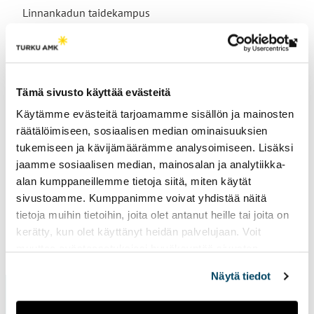
Linnankadun taidekampus
Th
link
tak
Research groups
Tämä sivusto käyttää evästeitä
yo
Art Education and Pedagogy
Käytämme evästeitä tarjoamamme sisällön ja mainosten
to
räätälöimiseen, sosiaalisen median ominaisuuksien
an
tukemiseen ja kävijämäärämme analysoimiseen. Lisäksi
ext
jaamme sosiaalisen median, mainosalan ja analytiikka-
site
alan kumppaneillemme tietoja siitä, miten käytät
sivustoamme. Kumppanimme voivat yhdistää näitä
tietoja muihin tietoihin, joita olet antanut heille tai joita on
kerätty, kun olet käyttänyt heidän palvelujaan. Voit
Page updated
14.2.2025
muuttaa evästeasetuksiesi hyväksyntää sivuston
alalaidassa vasemmassa kulmassa olevasta eväste-
Näytä tiedot
ikonista.