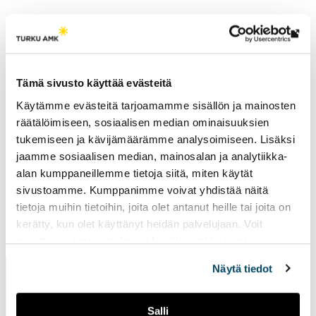
Th
link
Research groups
tak
Tämä sivusto käyttää evästeitä
yo
Art Education and Pedagogy
Käytämme evästeitä tarjoamamme sisällön ja mainosten
to
räätälöimiseen, sosiaalisen median ominaisuuksien
an
tukemiseen ja kävijämäärämme analysoimiseen. Lisäksi
ext
jaamme sosiaalisen median, mainosalan ja analytiikka-
site
alan kumppaneillemme tietoja siitä, miten käytät
sivustoamme. Kumppanimme voivat yhdistää näitä
tietoja muihin tietoihin, joita olet antanut heille tai joita on
kerätty, kun olet käyttänyt heidän palvelujaan. Voit
Page updated
14.2.2025
muuttaa evästeasetuksiesi hyväksyntää sivuston
alalaidassa vasemmassa kulmassa olevasta eväste-
Näytä tiedot
ikonista.
Salli