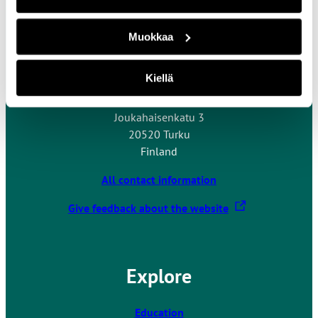
Muokkaa
Contact Us
Kiellä
Turku University of Applied Sciences
Joukahaisenkatu 3
20520 Turku
Finland
All contact information
T
Give feedback about the website
h
e
l
Explore
i
n
k
Education