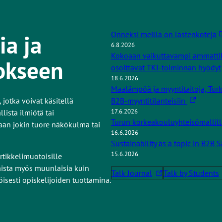
L
Onneksi meillä on lastenkoteja
ia ja
6.8.2026
i
Kokoaan vaikuttavampi ammattik
n
okseen
osoittavat TKI-toiminnan hyödyt
k
18.6.2026
k
Maalämpöä ja myyntitaitoja, Turk
i
L
 jotka voivat käsitellä
B2B-myyntitilanteisiin
v
17.6.2026
i
lista ilmiötä tai
i
Turun korkeakouluyhteisömallill
n
maan jokin tuore näkökulma tai
e
16.6.2026
k
u
Sustainability as a topic in B2B S
k
l
15.6.2026
rtikkelimuotoisille
i
k
kaista myös muunlaisia kuin
v
Talk Journal
Talk by Students
o
L
L
isesti opiskelijoiden tuottamina.
i
i
i
i
e
s
n
n
u
e
k
k
l