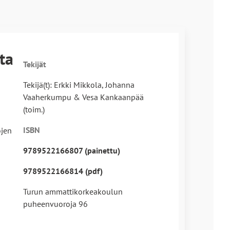
ta
Tekijät
Tekijä(t): Erkki Mikkola, Johanna
Vaaherkumpu & Vesa Kankaanpää
(toim.)
ISBN
ojen
9789522166807 (painettu)
9789522166814 (pdf)
Turun ammattikorkeakoulun
puheenvuoroja 96