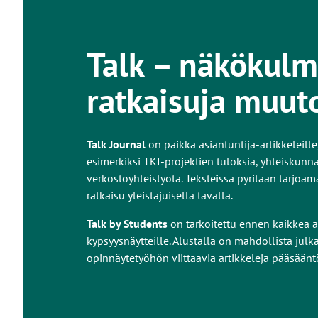
Talk – näkökulm
ratkaisuja muut
Talk Journal
on paikka asiantuntija-artikkeleille,
esimerkiksi TKI-projektien tuloksia, yhteiskunnal
verkostoyhteistyötä. Teksteissä pyritään tarjoa
ratkaisu yleistajuisella tavalla.
Talk by Students
on tarkoitettu ennen kaikkea a
kypsyysnäytteille. Alustalla on mahdollista jul
opinnäytetyöhön viittaavia artikkeleja pääsääntö