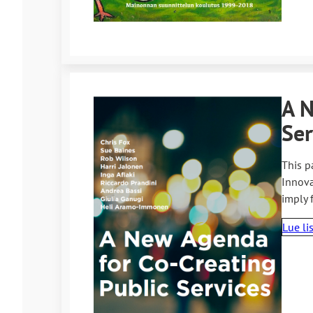
A N
Ser
This p
Innova
imply 
Lue li