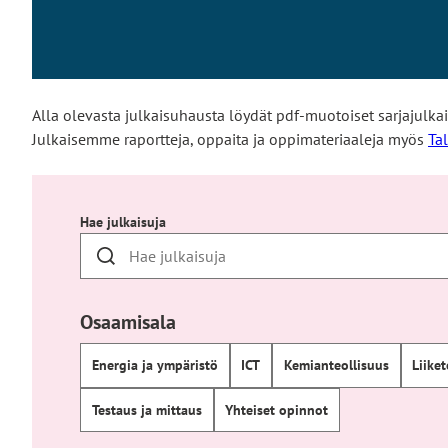
Alla olevasta julkaisuhausta löydät pdf-muotoiset sarjajulk
Julkaisemme raportteja, oppaita ja oppimateriaaleja myös
Tal
Hae julkaisuja
Osaamisala
Energia ja ympäristö
ICT
Kemianteollisuus
Liike
Testaus ja mittaus
Yhteiset opinnot