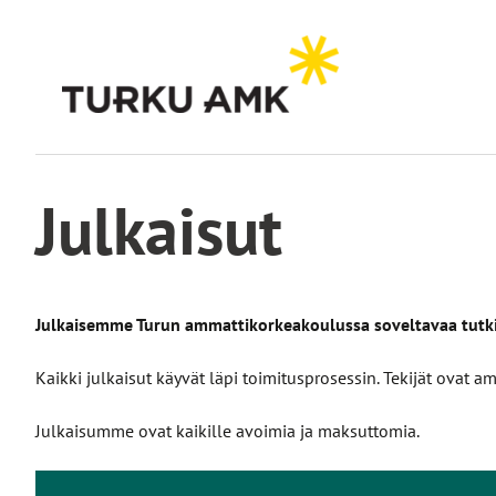
Siirry
sisältöön
Etusivu
Julkaisut
Julkaisut
Julkaisemme Turun ammattikorkeakoulussa soveltavaa tutkimu
Kaikki julkaisut käyvät läpi toimitusprosessin. Tekijät ov
Julkaisumme ovat kaikille avoimia ja maksuttomia.