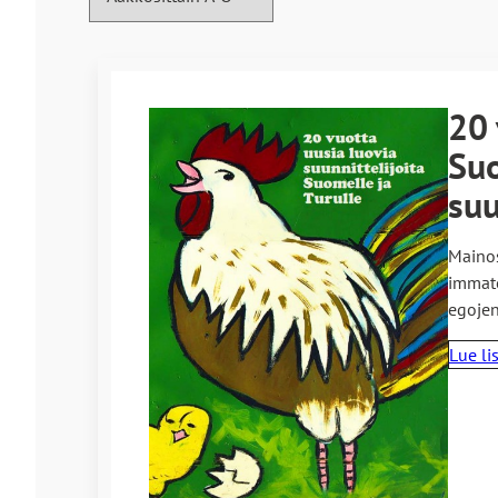
Haun tulokset
20 
Suo
suu
Mainos
immate
egojen
Lue li