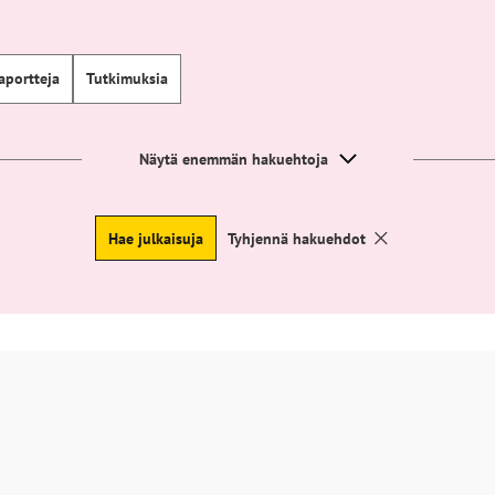
aportteja
Tutkimuksia
Näytä enemmän hakuehtoja
Hae julkaisuja
Tyhjennä hakuehdot