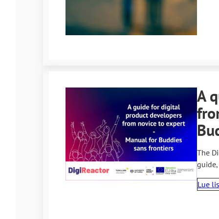
A q
fro
Bud
The Di
guide,
Lue li