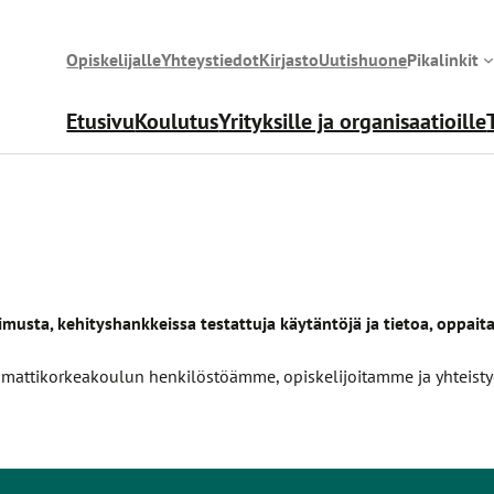
Opiskelijalle
Yhteystiedot
Kirjasto
Uutishuone
Pikalinkit
Etusivu
Koulutus
Yrityksille ja organisaatioille
sta, kehityshankkeissa testattuja käytäntöjä ja tietoa, oppaita 
at ammattikorkeakoulun henkilöstöämme, opiskelijoitamme ja yhte