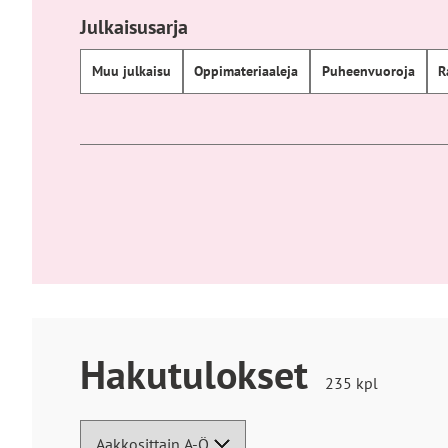
Julkaisusarja
Muu julkaisu
Oppimateriaaleja
Puheenvuoroja
R
Hakutulokset
Hakutuloksia
235
kpl
löytyi