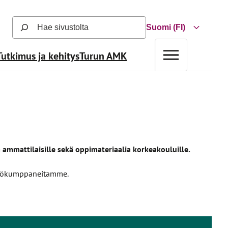
Hae
Choose
sivustolta
a
(hakutoiminto
Tutkimus ja kehitys
Turun AMK
language
avautuu
uuteen
näkymään
ja
hakee
automaattisesti
käyttäjän
kirjoittaessa
ammattilaisille sekä oppimateriaalia korkeakouluille.
hakutekstin)
istyökumppaneitamme.