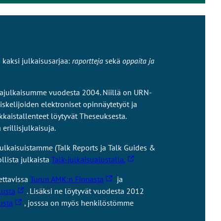
i
u
s
e
l
e
u
k
l
l
o
l
k
i
e
kaksi julkaisusarjaa:
raportteja
sekä
oppaita ja
o
s
s
i
e
i
s
l
jajulkaisumme vuodesta 2004. Niillä on URN-
v
e
l
skelijoiden elektroniset opinnäytetyöt ja
u
l
e
kaistallenteet löytyvät Theseuksesta.
s
l
s
rillisjulkaisuja.
t
e
i
o
s
ulkaisuistamme (Talk Reports ja Talk Guides &
v
l
i
L
llista julkaista
Talk-julkaisualustalla.
u
l
v
i
s
e
L
ettavissa
Turun AMK:n Finnasta
ja
u
n
t
L
i
lusta
. Lisäksi ne löytyvät vuodesta 2012
s
k
o
L
i
n
usta
, josssa on myös henkilöstömme
t
k
l
i
n
k
o
i
l