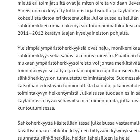
mieltä eri toimijat siitä ovat ja miten oireita voidaan lieve
Aineistona on käytetty tutkimuskirjallisuutta ja käytännö
kokeellista tietoa eri tieteenaloilta. Julkaisussa esitellää
sähköherkkien omia näkemyksiä Turun ammattikorkeako
2011–2012 kerätyn laajan kyselyaineiston pohjalta.
Yleisimpiä ympäristöherkkyyksiä ovat haju-, monikemikaal
sähköherkkyys sekä sairas rakennus -oireisto. Maailman t
mukaan ympäristöherkkyysoireisto voi johtaa merkittävä
toimintakyvyn sekä työ- ja elämänpiirin rajoittumiseen. R
sähköherkkyys on tunnustettu toimintarajoite. Suomessa
katsotaan edustavan toiminnallista häiriötä, joka invalidi
toimintakyvyn heikentymistä. Julkaisussa tuodaan esiin 
käytännössä hyväksi havaitsemia toimenpiteitä, jotka ova
kuntoutumisessa.
Sähköherkkyyttä käsitellään tässä julkaisussa vastaama
tavallisimpaan sähköherkkyyteen liittyvään kysymykseen.
suunnattu sähköherkille, heidän läheisilleen ja heitä