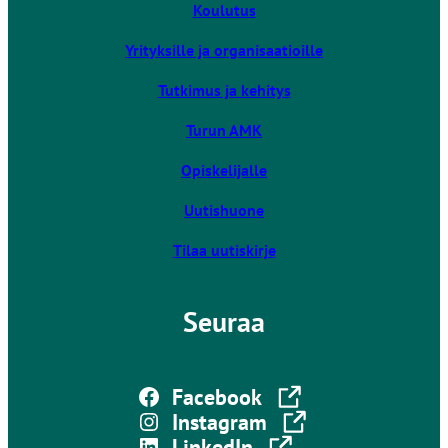
v
Koulutus
e
i
Yrityksille ja organisaatioille
e
u
Tutkimus ja kehitys
l
k
Turun AMK
o
Opiskelijalle
i
s
Uutishuone
e
l
Tilaa uutiskirje
l
e
Seuraa
s
i
v
Linkki vie ulkoiselle sivustolle
u
Facebook
s
Linkki vie ulkoiselle sivustolle
Instagram
t
Linkki vie ulkoiselle sivustolle
LinkedIn