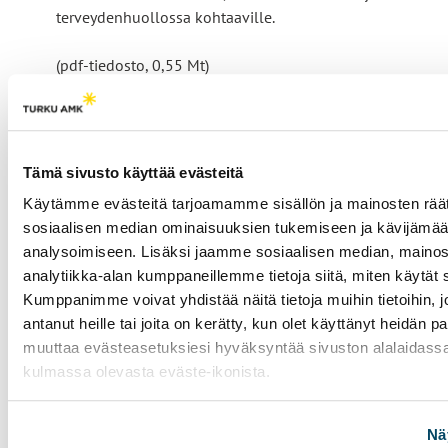
terveydenhuollossa kohtaaville.
(pdf-tiedosto, 0,55 Mt)
Julkaisun voi ladata veloituksetta. Julkaisu on tekijänoi
alainen. Sitä voi lukea ja tulostaa henkilökohtaista käyttö
Käyttö kaupallisiin tarkoituksiin on kielletty.
Tämä sivusto käyttää evästeitä
Käytämme evästeitä tarjoamamme sisällön ja mainosten räät
Lataa Julkaisu
sosiaalisen median ominaisuuksien tukemiseen ja kävijäm
L
analysoimiseen. Lisäksi jaamme sosiaalisen median, mainos
i
analytiikka-alan kumppaneillemme tietoja siitä, miten käytä
n
Kumppanimme voivat yhdistää näitä tietoja muihin tietoihin, jo
k
antanut heille tai joita on kerätty, kun olet käyttänyt heidän pa
k
muuttaa evästeasetuksiesi hyväksyntää sivuston alalaida
i
Sivu päivitetty
7.11.2024
kulmassa olevasta eväste-ikonista.
v
i
e
Nä