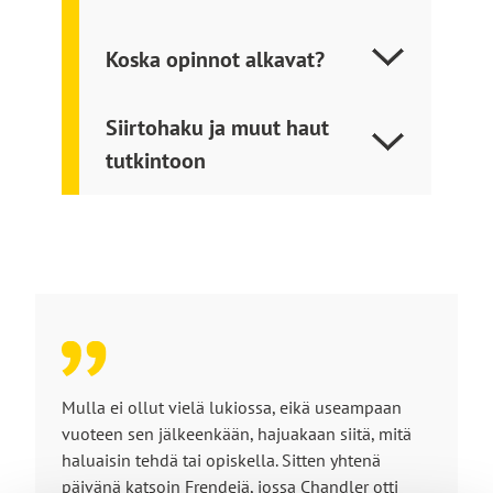
o
i
Koska opinnot alkavat?
s
e
Siirtohaku ja muut haut
l
tutkintoon
l
e
s
i
v
u
s
t
o
Mulla ei ollut vielä lukiossa, eikä useampaan
l
vuoteen sen jälkeenkään, hajuakaan siitä, mitä
l
haluaisin tehdä tai opiskella. Sitten yhtenä
päivänä katsoin Frendejä, jossa Chandler otti
e