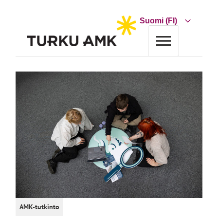
Siirry
sisältöön
Choose
a
language
Etusivu
Koulutus
Koulutushaku
Mainonnan suunnittelu, medianomi AMK
AMK-tutkinto