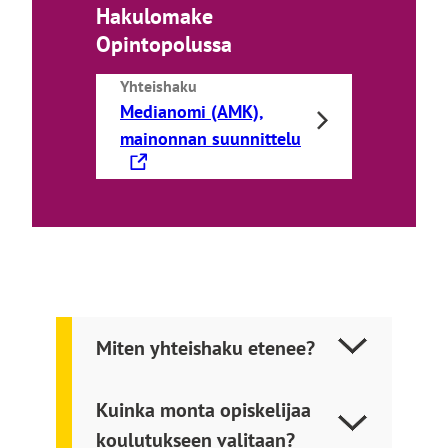
Hakulomake
Opintopolussa
Yhteishaku
Medianomi (AMK),
L
mainonnan suunnittelu
i
n
k
k
i
v
i
Miten yhteishaku etenee?
e
u
l
Kuinka monta opiskelijaa
k
koulutukseen valitaan?