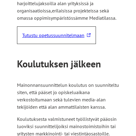
harjoittelujaksoilla alan yrityksissä ja
organisaatioissa,erilaisissa projekteissa sekä
omassa oppimisympäristössämme Mediatilassa.
Tutustu opetussuunnitelmaan
L
i
n
k
Koulutuksen jälkeen
k
i
v
Mainonnansuunnittelun koulutus on suunniteltu
i
siten, että pääset jo opiskeluaikana
e
verkostoitumaan sekä tulevien media-alan
u
tekijöiden että alan ammattilaisten kanssa.
l
k
Koulutuksesta valmistuneet työllistyvät pääosin
o
luoviksi suunnittelijoiksi mainostoimistoihin tai
i
yritysten markkinointi- tai viestintäosastoille.