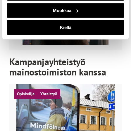
Muokkaa
Kiellä
Kampanjayhteistyö
mainostoimiston kanssa
Opiskelija
Yhteistyö