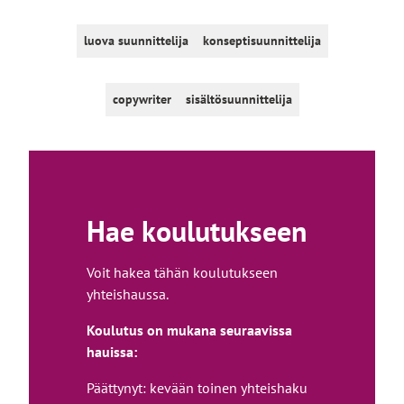
luova suunnittelija
konseptisuunnittelija
copywriter
sisältösuunnittelija
Hae koulutukseen
Voit hakea tähän koulutukseen
yhteishaussa.
Koulutus on mukana seuraavissa
hauissa:
Päättynyt: kevään toinen yhteishaku