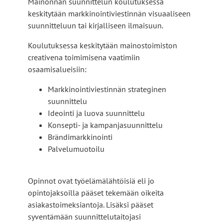
Mainonnan suunnittelun koulutuksessa
keskitytään markkinointiviestinnän visuaaliseen
suunnitteluun tai kirjalliseen ilmaisuun.
Koulutuksessa keskitytään mainostoimiston
creativena toimimisena vaatimiin
osaamisalueisiin:
Markkinointiviestinnän strateginen
suunnittelu
Ideointi ja luova suunnittelu
Konsepti- ja kampanjasuunnittelu
Brändimarkkinointi
Palvelumuotoilu
Opinnot ovat työelämälähtöisiä eli jo
opintojaksoilla pääset tekemään oikeita
asiakastoimeksiantoja. Lisäksi pääset
syventämään suunnittelutaitojasi