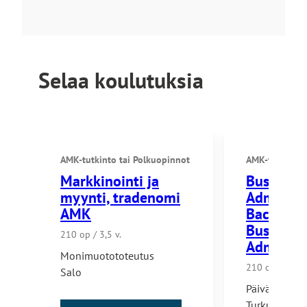
Selaa koulutuksia
AMK-tutkinto
tai
Polkuopinnot
AMK-tutkinto
Markkinointi ja
Business
myynti, tradenomi
Administr
AMK
Bachelor 
Business
210 op / 3,5 v.
Administ
Monimuotototeutus
210 op / 3,5 v
Salo
Päivätoteutu
Turku