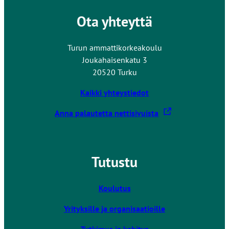
l
Ota yhteyttä
l
e
Turun ammattikorkeakoulu
s
Joukahaisenkatu 3
i
20520 Turku
v
u
Kaikki yhteystiedot
s
t
L
Anna palautetta nettisivuista
o
i
l
n
l
k
Tutustu
e
k
i
v
Koulutus
i
Yrityksille ja organisaatioille
e
u
Tutkimus ja kehitys