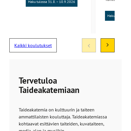
Haku tulossa 31.8. – 10.9.2026
Haku tulossa 31
Kaikki koulutukset
Tervetuloa
Taideakatemiaan
Taideakatemia on kulttuurin ja taiteen
ammattilaisten kouluttaja. Taideakatemiassa
kohtaavat esittävien taiteiden, kuvataiteen,
media-alan ja musiikin