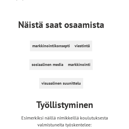
s
e
l
Näistä saat osaamista
l
e
s
i
markkinointikonsepti
viestintä
v
u
sosiaalinen media
markkinointi
s
t
o
visuaalinen suunittelu
l
l
e
Työllistyminen
Esimerkiksi näillä nimikkeillä koulutuksesta
valmistuneita työskentelee: