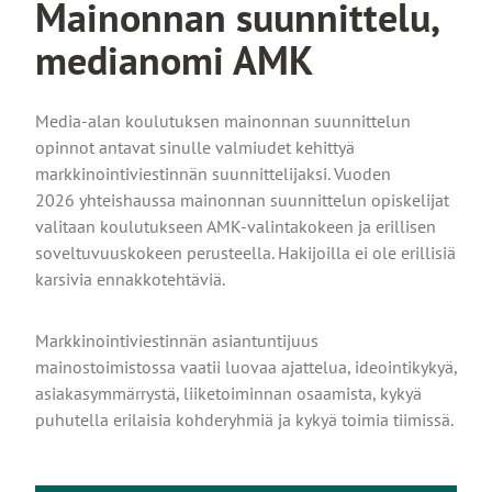
Mainonnan suunnittelu,
medianomi AMK
Media-alan koulutuksen mainonnan suunnittelun
opinnot antavat sinulle valmiudet kehittyä
markkinointiviestinnän suunnittelijaksi. Vuoden
2026 yhteishaussa mainonnan suunnittelun opiskelijat
valitaan koulutukseen AMK-valintakokeen ja erillisen
soveltuvuuskokeen perusteella. Hakijoilla ei ole erillisiä
karsivia ennakkotehtäviä.
Markkinointiviestinnän asiantuntijuus
mainostoimistossa vaatii luovaa ajattelua, ideointikykyä,
asiakasymmärrystä, liiketoiminnan osaamista, kykyä
puhutella erilaisia kohderyhmiä ja kykyä toimia tiimissä.