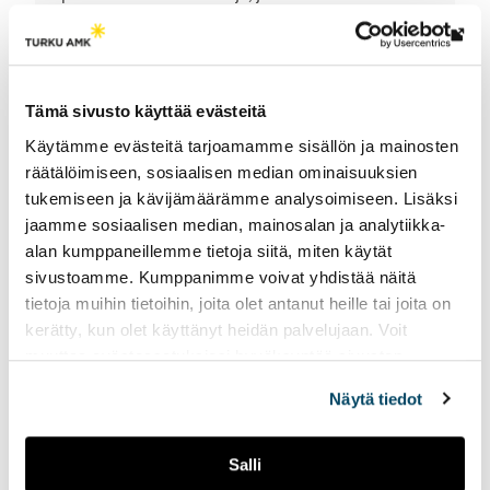
loparit ja aloitti uran copywriterina. Googlasin,
että mikä on copywriter ja siten päädyin
Lin
mainonnan suunnittelun linjalle.
vie
ulk
Tämä sivusto käyttää evästeitä
siv
Mainonnan suunnittelun alumnimme Ayan Aden
Käytämme evästeitä tarjoamamme sisällön ja mainosten
työskentelee Nord DDB:ssä. Yhdysvaltalainen Ad
räätälöimiseen, sosiaalisen median ominaisuuksien
Age on nimennyt Adenin yhdeksi alan nousevista
tukemiseen ja kävijämäärämme analysoimiseen. Lisäksi
tähdistä.
jaamme sosiaalisen median, mainosalan ja analytiikka-
alan kumppaneillemme tietoja siitä, miten käytät
sivustoamme. Kumppanimme voivat yhdistää näitä
tietoja muihin tietoihin, joita olet antanut heille tai joita on
kerätty, kun olet käyttänyt heidän palvelujaan. Voit
muuttaa evästeasetuksiesi hyväksyntää sivuston
alalaidassa vasemmassa kulmassa olevasta eväste-
Näytä tiedot
ikonista.
Salli