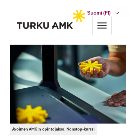
Siirry
sisältöön
Choose
a
language
Etusivu
Koulutus
Koulutushaku
Suomalaisen teatterin historia
Avoimen AMK:n opintojakso
,
Nonstop-kurssi