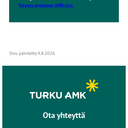
Tutustu avoimeen AMK:hon.
Sivu päivitetty
9.8.2026
Ota yhteyttä