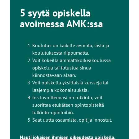
l
Onnistuneen maksun jälkeen saat
5 syytä opiskella
l
sähköpostiisi ohjeet opintojaksolle
avoimessa AMK:ssa
e
osallistumiseen.
Jos maksu ei onnistu, jos sinulla ei ole riittävästi
opintosetelisaldoa, tai jos valitsemaasi opintojaksoa
Koulutus on kaikille avointa, iästä ja
ei voi maksaa opintosetelillä, saat tiedon
koulutuksesta riippumatta.
maksunäkymässä. Maksa tällöin opintomaksu
Voit kokeilla ammattikorkeakoulussa
verkkopankissa 3 vuorokauden sisällä
opiskelua tai tutustua sinua
ilmoittautumisesta.
kiinnostavaan alaan.
Voit opiskella yksittäisiä kursseja tai
Ilmoittautumisesi on sitova, kun olet maksanut
laajempia kokonaisuuksia.
opintomaksun. Huomaa
peruutusehtomme.
Jos tavoitteenasi on tutkinto, voit
Kysyttävää opintosetelistä?
suorittaa etukäteen opintopisteitä
tutkinto-opintoihin.
Ota yhteyttä
avoimeen AMK:hon.
Saat uutta osaamista, opit ja innostut.
Nauti jokaisen ihmisen oikeudesta opiskella.