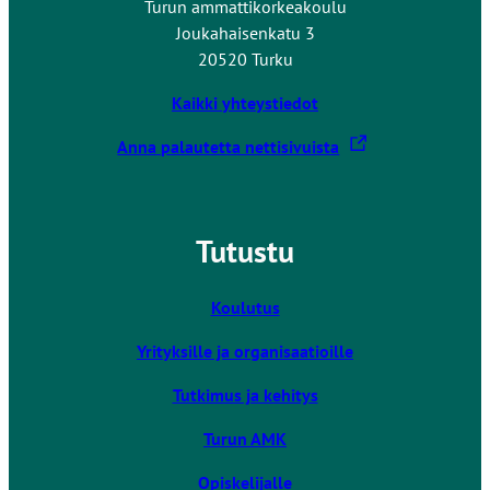
Turun ammattikorkeakoulu
Joukahaisenkatu 3
20520 Turku
Kaikki yhteystiedot
L
Anna palautetta nettisivuista
i
n
k
Tutustu
k
i
v
Koulutus
i
Yrityksille ja organisaatioille
e
u
Tutkimus ja kehitys
l
k
Turun AMK
o
Opiskelijalle
i