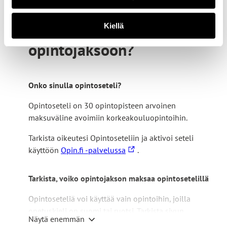
Haluatko käyttää
opintoseteliä tähän
Kiellä
opintojaksoon?
Onko sinulla opintoseteli?
Opintoseteli on 30 opintopisteen arvoinen
maksuväline avoimiin korkeakouluopintoihin.
Tarkista oikeutesi Opintoseteliin ja aktivoi seteli
L
käyttöön
Opin.fi -palvelussa
.
i
n
Tarkista, voiko opintojakson maksaa opintosetelillä
k
k
Opintoseteliä voi käyttää vain opintoihin, joilla
i
opetuskieli on suomi tai ruotsi. Tarkista sivun
Näytä enemmän
v
ylälaidasta, mikä on tämän opintojakson opetuskieli.