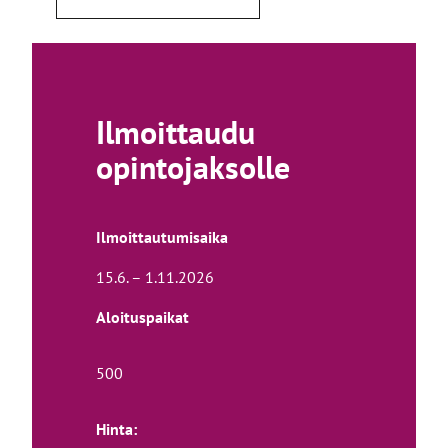
i
n
k
k
i
Ilmoittaudu
v
i
opintojaksolle
e
u
l
k
Ilmoittautumisaika
o
i
15.6. – 1.11.2026
s
e
Aloituspaikat
l
l
500
e
s
i
Hinta:
v