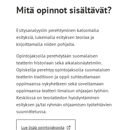
Mitä opinnot sisältävät?
Esitysanalyysiin perehtyminen katsomalla
esityksiä, lukemalla esityksen teoriaa ja
kirjoittamalla niiden pohjalta.
Opintojaksolla perehdytään suomalaisen
teatterin historiaan sekä aikalaisnäytelmiin.
Opiskelija perehtyy opintojaksolla suomalaisen
teatterin traditioon ja oppii suhteuttamaan
oppimaansa nykyhetkeen sekä soveltamaan
oppimaansa teatteri-ilmaisun ohjaajan työhön.
Keskiössä on teoriatiedon hyödyntäminen
esityksen ja/tai ryhmän ohjaamisen työtehtävien
suunnittelussa.
Lue lisää opintojaksosta
L