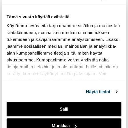
l
vie
e
ulk
s
Tämä sivusto käyttää evästeitä
siv
i
Käytämme evästeitä tarjoamamme sisällön ja mainosten
v
räätälöimiseen, sosiaalisen median ominaisuuksien
u
s
tukemiseen ja kävijämäärämme analysoimiseen. Lisäksi
Mervi Rankila-Källström
t
jaamme sosiaalisen median, mainosalan ja analytiikka-
Lehtori, Projektipäällikkö, Tutkimusryhmän vetäjä
o
alan kumppaneillemme tietoja siitä, miten käytät
+358 50 598 5230
l
sivustoamme. Kumppanimme voivat yhdistää näitä
mervi.rankila-kallstrom@turkuamk.fi
l
tietoja muihin tietoihin, joita olet antanut heille tai joita on
e
Avoin AMK
kerätty, kun olet käyttänyt heidän palvelujaan. Voit
muuttaa evästeasetuksiesi hyväksyntää sivuston
Linkki
avoinamk@turkuamk.fi
alalaidassa vasemmassa kulmassa olevasta eväste-
Näytä tiedot
vie
ikonista.
ulkoiselle
Katso tarkemmat yhteystiedot
sivustolle
Salli
Muokkaa