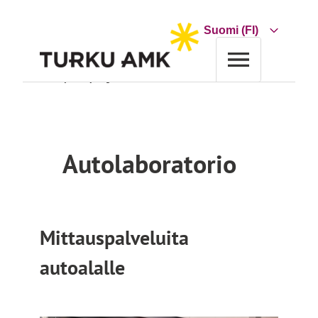
Siirry
sisältöön
Choose
a
language
Etusivu
Yrityksille ja organisaatioille
Palvelu
Autolaboratorio
Autolaboratorio
Mittauspalveluita
autoalalle