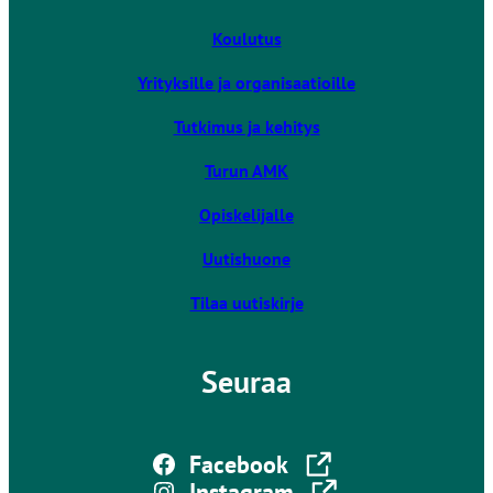
i
v
Koulutus
i
Yrityksille ja organisaatioille
e
u
Tutkimus ja kehitys
l
k
Turun AMK
o
Opiskelijalle
i
s
Uutishuone
e
l
Tilaa uutiskirje
l
e
Seuraa
s
i
v
Linkki vie ulkoiselle sivustolle
u
Facebook
s
Linkki vie ulkoiselle sivustolle
Instagram