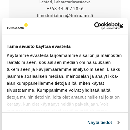
Lehtori, Laboratoriovastaava
+358 44 907 2856
timo.turtiainen@turkuamk.fi
Lin
vie
ulk
Tämä sivusto käyttää evästeitä
siv
Käytämme evästeitä tarjoamamme sisällön ja mainosten
räätälöimiseen, sosiaalisen median ominaisuuksien
tukemiseen ja kävijämäärämme analysoimiseen. Lisäksi
jaamme sosiaalisen median, mainosalan ja analytiikka-
Autolaboratorio on
alan kumppaneillemme tietoja siitä, miten käytät
oppimisympäristö
sivustoamme. Kumppanimme voivat yhdistää näitä
tietoja muihin tietoihin, joita olet antanut heille tai joita on
kerätty, kun olet käyttänyt heidän palvelujaan. Voit
muuttaa evästeasetuksiesi hyväksyntää sivuston
Autolaboratorio on ajoneuvo- ja kuljetustekniikan
alalaidassa vasemmassa kulmassa olevasta eväste-
insinööriopiskelijoiden oppimisympäristö.
Näytä tiedot
ikonista.
Opiskelijat osallistuvat laboratorion palveluiden