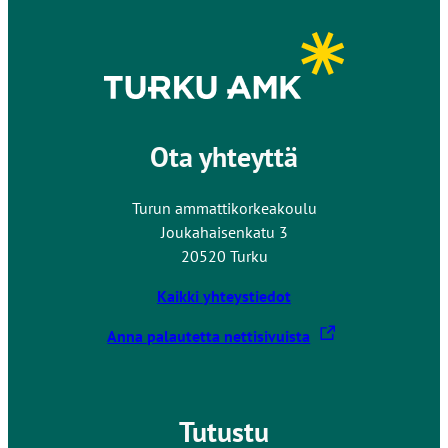
Ota yhteyttä
Turun ammattikorkeakoulu
Joukahaisenkatu 3
20520 Turku
Kaikki yhteystiedot
L
Anna palautetta nettisivuista
i
n
k
Tutustu
k