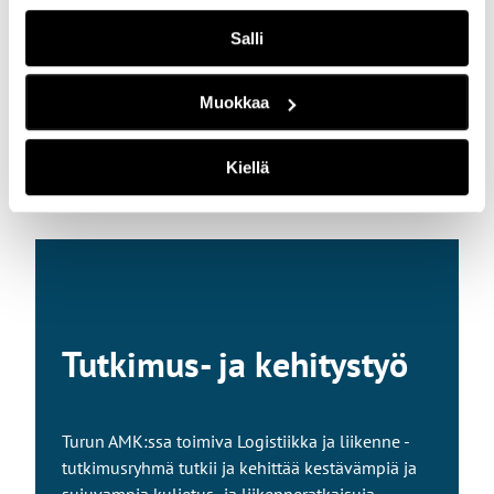
tuottamiseen ammattilaisten ohjauksessa.
Salli
Tutustu koulutukseen
Muokkaa
Kiellä
Tutkimus- ja kehitystyö
Turun AMK:ssa toimiva Logistiikka ja liikenne -
tutkimusryhmä tutkii ja kehittää kestävämpiä ja
sujuvampia kuljetus- ja liikenneratkaisuja.