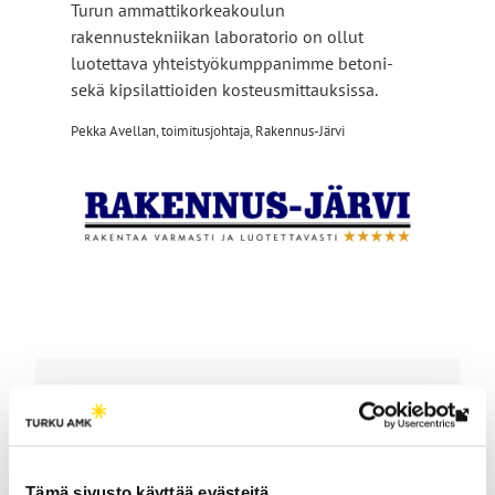
Turun ammattikorkeakoulun
rakennustekniikan laboratorio on ollut
luotettava yhteistyökumppanimme betoni-
sekä kipsilattioiden kosteusmittauksissa.
Pekka Avellan, toimitusjohtaja, Rakennus-Järvi
Ota yhteyttä, keskustellaan
Lin
lisää
vie
ulk
Tämä sivusto käyttää evästeitä