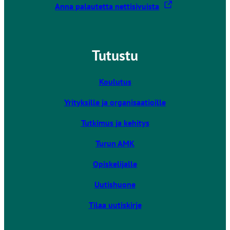
L
Anna palautetta nettisivuista
i
n
k
Tutustu
k
i
v
Koulutus
i
Yrityksille ja organisaatioille
e
u
Tutkimus ja kehitys
l
k
Turun AMK
o
Opiskelijalle
i
s
Uutishuone
e
l
Tilaa uutiskirje
l
e