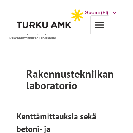
Siirry
sisältöön
Choose
a
language
Etusivu
Yrityksille ja organisaatioille
Palvelu
Rakennustekniikan laboratorio
Rakennustekniikan
laboratorio
Kenttämittauksia sekä
betoni- ja