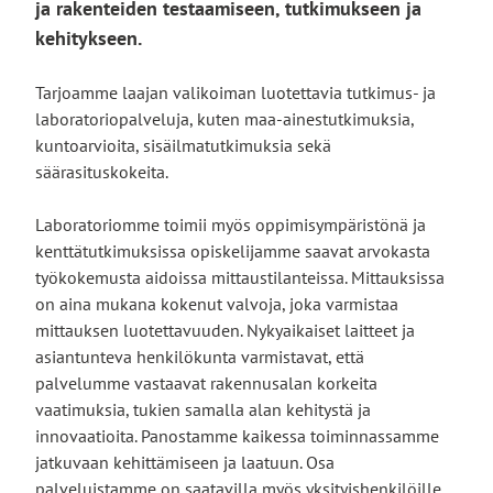
ja rakenteiden testaamiseen, tutkimukseen ja
kehitykseen.
Tarjoamme laajan valikoiman luotettavia tutkimus- ja
laboratoriopalveluja, kuten maa-ainestutkimuksia,
kuntoarvioita, sisäilmatutkimuksia sekä
säärasituskokeita.
Laboratoriomme toimii myös oppimisympäristönä ja
kenttätutkimuksissa opiskelijamme saavat arvokasta
työkokemusta aidoissa mittaustilanteissa. Mittauksissa
on aina mukana kokenut valvoja, joka varmistaa
mittauksen luotettavuuden. Nykyaikaiset laitteet ja
asiantunteva henkilökunta varmistavat, että
palvelumme vastaavat rakennusalan korkeita
vaatimuksia, tukien samalla alan kehitystä ja
innovaatioita. Panostamme kaikessa toiminnassamme
jatkuvaan kehittämiseen ja laatuun. Osa
palveluistamme on saatavilla myös yksityishenkilöille.