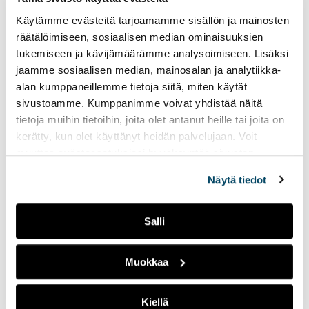
siv
Käytämme evästeitä tarjoamamme sisällön ja mainosten
räätälöimiseen, sosiaalisen median ominaisuuksien
tukemiseen ja kävijämäärämme analysoimiseen. Lisäksi
jaamme sosiaalisen median, mainosalan ja analytiikka-
alan kumppaneillemme tietoja siitä, miten käytät
sivustoamme. Kumppanimme voivat yhdistää näitä
tietoja muihin tietoihin, joita olet antanut heille tai joita on
kerätty, kun olet käyttänyt heidän palvelujaan. Voit
muuttaa evästeasetuksiesi hyväksyntää sivuston
alalaidassa vasemmassa kulmassa olevasta eväste-
Näytä tiedot
ikonista.
Salli
Maarit Järvinen
Lehtori, Koulutusvastaava
+358 50 598 5912
Muokkaa
maarit.jarvinen@turkuamk.fi
Kiellä
Maalaboratorioon liittyvät yhteydenotot