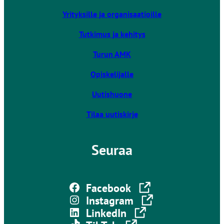
i
Yrityksille ja organisaatioille
e
u
Tutkimus ja kehitys
l
k
Turun AMK
o
Opiskelijalle
i
s
Uutishuone
e
l
Tilaa uutiskirje
l
e
Seuraa
s
i
v
Linkki vie ulkoiselle sivustolle
u
Facebook
s
Linkki vie ulkoiselle sivustolle
Instagram
t
Linkki vie ulkoiselle sivustolle
LinkedIn
o