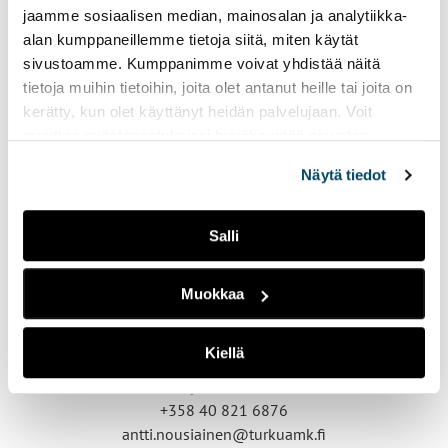
jaamme sosiaalisen median, mainosalan ja analytiikka-
alan kumppaneillemme tietoja siitä, miten käytät
sivustoamme. Kumppanimme voivat yhdistää näitä
tietoja muihin tietoihin, joita olet antanut heille tai joita on
Ota yhteyttä
kerätty, kun olet käyttänyt heidän palvelujaan. Voit
muuttaa evästeasetuksiesi hyväksyntää sivuston
alalaidassa vasemmassa kulmassa olevasta eväste-
Näytä tiedot
ikonista.
Salli
Muokkaa
Kiellä
Antti Nousiainen
Projekti-insinööri
+358 40 821 6876
antti.nousiainen@turkuamk.fi