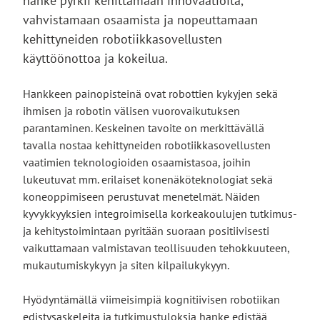
hanke pyrkii kehittämään innovaatioita,
vahvistamaan osaamista ja nopeuttamaan
kehittyneiden robotiikkasovellusten
käyttöönottoa ja kokeilua.
Hankkeen painopisteinä ovat robottien kykyjen sekä
ihmisen ja robotin välisen vuorovaikutuksen
parantaminen. Keskeinen tavoite on merkittävällä
tavalla nostaa kehittyneiden robotiikkasovellusten
vaatimien teknologioiden osaamistasoa, joihin
lukeutuvat mm. erilaiset konenäköteknologiat sekä
koneoppimiseen perustuvat menetelmät. Näiden
kyvykkyyksien integroimisella korkeakoulujen tutkimus-
ja kehitystoimintaan pyritään suoraan positiivisesti
vaikuttamaan valmistavan teollisuuden tehokkuuteen,
mukautumiskykyyn ja siten kilpailukykyyn.
Hyödyntämällä viimeisimpiä kognitiivisen robotiikan
edistysaskeleita ja tutkimustuloksia hanke edistää