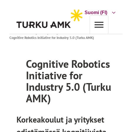
Siirry
sisältöön
Choose
a
language
Etusivu
Tutkimus ja kehitys
Projektihaku
Cognitive Robotics Initiative for Industry 5.0 (Turku AMK)
Cognitive Robotics
Initiative for
Industry 5.0 (Turku
AMK)
Korkeakoulut ja yritykset
edistämässä kognitiivista