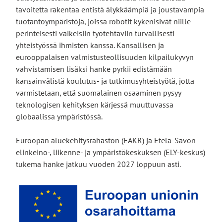
tavoitetta rakentaa entistä älykkäämpiä ja joustavampia
tuotantoympäristöjä, joissa robotit kykenisivät niille
perinteisesti vaikeisiin työtehtäviin turvallisesti
yhteistyössä ihmisten kanssa. Kansallisen ja
eurooppalaisen valmistusteollisuuden kilpailukyvyn
vahvistamisen lisäksi hanke pyrkii edistämään
kansainvälistä koulutus- ja tutkimusyhteistyötä, jotta
varmistetaan, että suomalainen osaaminen pysyy
teknologisen kehityksen kärjessä muuttuvassa
globaalissa ympäristössä.
Euroopan aluekehitysrahaston (EAKR) ja Etelä-Savon
elinkeino-, liikenne- ja ympäristökeskuksen (ELY-keskus)
tukema hanke jatkuu vuoden 2027 loppuun asti.