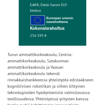
EAKR, Etelä-Savon ELY-
keskus
Kokonaisrahoitus
256 595 €
Turun ammattikorkeakoulu, Centria-
ammattikorkeakoulu, Satakunnan
ammattikorkeakoulu ja Vaasan
ammattikorkeakoulu tekevät
rinnakkaishankkeessa yhteistyötä edistääkseen
kognitiivisen robotiikan ja siihen liittyvien
teknologioiden hyödyntämistä valmistavassa
teollisuudessa. Yhteistyössä yritysten kanssa