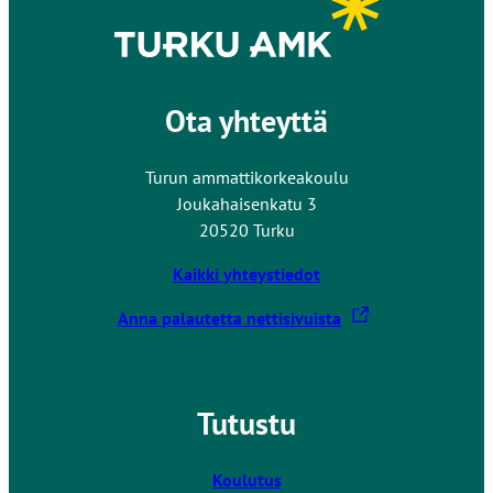
Ota yhteyttä
Turun ammattikorkeakoulu
Joukahaisenkatu 3
20520 Turku
Kaikki yhteystiedot
L
Anna palautetta nettisivuista
i
n
k
Tutustu
k
i
v
Koulutus