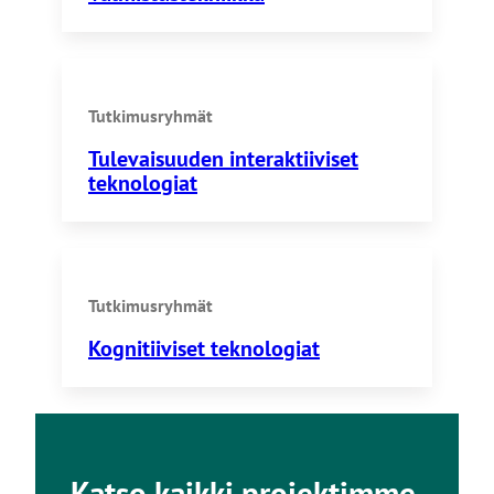
Tutkimusryhmät
Tulevaisuuden interaktiiviset
teknologiat
Tutkimusryhmät
Kognitiiviset teknologiat
Katso kaikki projektimme