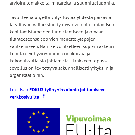
arviointilomakkeita, mittareita ja suunnittelupohjia.
Tavoitteena on, että yritys löytää yhdestä paikasta
tarvittavan välineistön työhyvinvoinnin johtamisen
kehittämistarpeiden tunnistamiseen ja omaan
tilanteeseensa sopivien menettelytapojen
valitsemiseen. Näin se voi itselleen sopivin askelin
kehittää työhyvinvoinnin ennakoivaa ja
kokonaisvaltaista johtamista. Hankkeen lopussa
sovellus on levitetty valtakunnallisesti yrityksiin ja
organisaatioihin.
Lue lisää
FOKUS työhyvinvoinnin johtamiseen -
Linkki
verkkosivuilta
vie
ulkoiselle
sivustolle