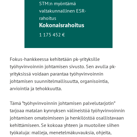
STM:n myöntämä
valtakunnallinen ESR-
rahoitus
Kokonaisrahoitus
1 175 452 €
Fokus-hankkeessa kehitetään pk-yrityksille
työhyvinvoinnin johtamisen sivusto. Sen avulla pk-
yrityksissä voidaan parantaa työhyvinvoinnin
johtamisen suunnitelmallisuutta, organisointia,
arviointia ja tehokkuutta.
Tämä ”työhyvinvoinnin johtamisen palvelutarjotin”
tarjoaa matalan kynnyksen välineistöä työhyvinvoinnin
johtamisen omatoimiseen ja henkilöstöä osallistavaan
kehittämiseen. Se kokoaa yhteen ja muotoilee siihen
työkaluja: malleja, menetelmäkuvauksia, ohjeita,