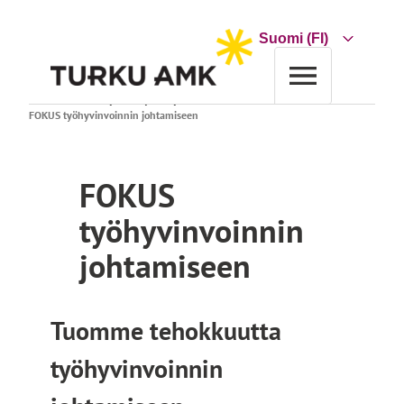
Siirry
sisältöön
Choose
a
language
Etusivu
Tutkimus ja kehitys
Projektihaku
FOKUS työhyvinvoinnin johtamiseen
FOKUS
työhyvinvoinnin
johtamiseen
Tuomme tehokkuutta
työhyvinvoinnin