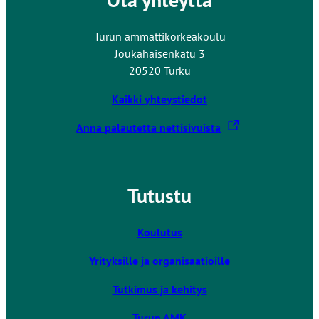
Turun ammattikorkeakoulu
Joukahaisenkatu 3
20520 Turku
Kaikki yhteystiedot
L
Anna palautetta nettisivuista
i
n
k
Tutustu
k
i
v
Koulutus
i
Yrityksille ja organisaatioille
e
u
Tutkimus ja kehitys
l
k
Turun AMK