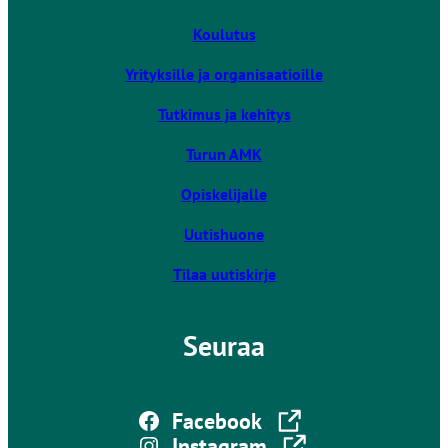
i
v
Koulutus
i
Yrityksille ja organisaatioille
e
u
Tutkimus ja kehitys
l
k
Turun AMK
o
Opiskelijalle
i
s
Uutishuone
e
l
Tilaa uutiskirje
l
e
Seuraa
s
i
v
Linkki vie ulkoiselle sivustolle
u
Facebook
s
Linkki vie ulkoiselle sivustolle
Instagram