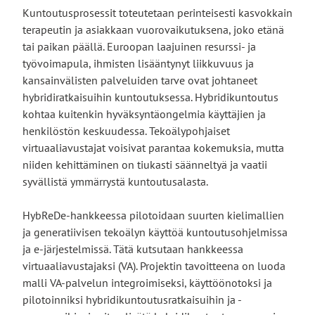
Kuntoutusprosessit toteutetaan perinteisesti kasvokkain
terapeutin ja asiakkaan vuorovaikutuksena, joko etänä
tai paikan päällä. Euroopan laajuinen resurssi- ja
työvoimapula, ihmisten lisääntynyt liikkuvuus ja
kansainvälisten palveluiden tarve ovat johtaneet
hybridiratkaisuihin kuntoutuksessa. Hybridikuntoutus
kohtaa kuitenkin hyväksyntäongelmia käyttäjien ja
henkilöstön keskuudessa. Tekoälypohjaiset
virtuaaliavustajat voisivat parantaa kokemuksia, mutta
niiden kehittäminen on tiukasti säänneltyä ja vaatii
syvällistä ymmärrystä kuntoutusalasta.
HybReDe-hankkeessa pilotoidaan suurten kielimallien
ja generatiivisen tekoälyn käyttöä kuntoutusohjelmissa
ja e-järjestelmissä. Tätä kutsutaan hankkeessa
virtuaaliavustajaksi (VA). Projektin tavoitteena on luoda
malli VA-palvelun integroimiseksi, käyttöönotoksi ja
pilotoinniksi hybridikuntoutusratkaisuihin ja -