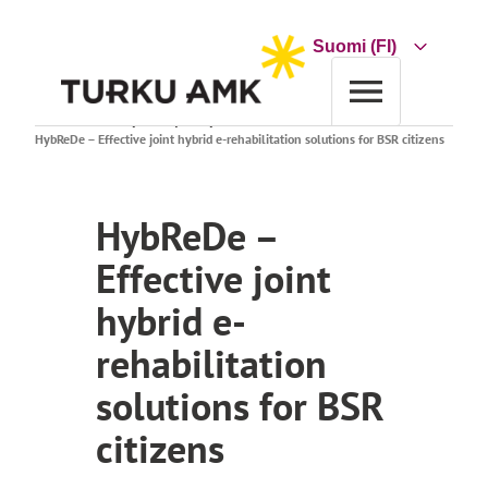
Siirry
sisältöön
Choose
a
language
Etusivu
Tutkimus ja kehitys
Projektihaku
HybReDe – Effective joint hybrid e-rehabilitation solutions for BSR citizens
HybReDe –
Effective joint
hybrid e-
rehabilitation
solutions for BSR
citizens