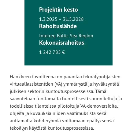
Projektin kesto
1.3.2025 – 31.5.2028
Rahoituslähde
Interreg Baltic Sea Region
Kokonaisrahoitus
1 242 785 €
Hankkeen tavoitteena on parantaa tekoälypohjaisten
virtuaaliassistenttien (VA) ymmärrystä ja hyväksyntää
julkisen sektorin kuntoutusprosesseissa. Tämä
saavutetaan tuottamalla huolellisesti suunniteltuja ja
todellisissa tilanteissa pilotoituja VA-demoversioita,
ohjeita ja kuvauksia niiden vaatimuksista sekä
auttamalla kohderyhmiä voittamaan epäilyksensä
tekoälyn käytöstä kuntoutusprosessissa.