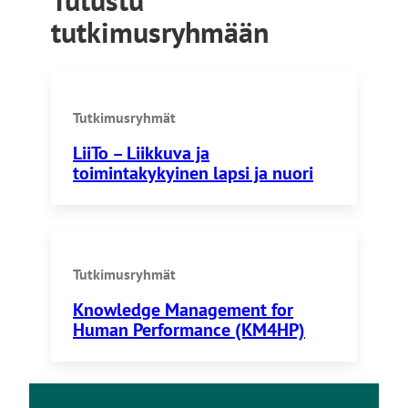
tutkimusryhmään
Tutkimusryhmät
LiiTo – Liikkuva ja
toimintakykyinen lapsi ja nuori
Tutkimusryhmät
Knowledge Management for
Human Performance (KM4HP)