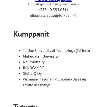
Yliopettaja, Tutkimusryhmän vetäjä
+358 40 355 0516
niina.katajapuu@turkuamk.fi
Kumppanit
Tallinn University of Technology (TalTech)
Mälardalen University
Neuroliitto ry
INNOCAMP PL
StellarQ Oy
Warmian-Masurian Pulmonary Diseases
Centre in Olsztyn
Tutustu