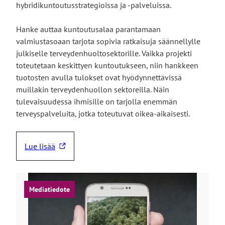
hybridikuntoutusstrategioissa ja -palveluissa.
Hanke auttaa kuntoutusalaa parantamaan
valmiustasoaan tarjota sopivia ratkaisuja säännellylle
julkiselle terveydenhuoltosektorille. Vaikka projekti
toteutetaan keskittyen kuntoutukseen, niin hankkeen
tuotosten avulla tulokset ovat hyödynnettävissä
muillakin terveydenhuollon sektoreilla. Näin
tulevaisuudessa ihmisille on tarjolla enemmän
terveyspalveluita, jotka toteutuvat oikea-aikaisesti.
Lue lisää
L
i
n
k
Mediatiedote
k
i
v