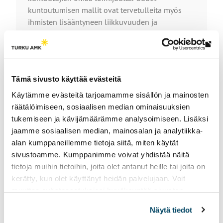
o
kuntoutumisen mallit ovat tervetulleita myös
l
ihmisten lisääntyneen liikkuvuuden ja
l
palveluiden kansainvälistymisen näkökulmista.
e
Perinteisesti kuntoutusprosessit ovat toteutuneet
Lin
kasvokkain terapeutin ja asiakkaan
vie
vuorovaikutuksena, joko etänä tai paikan päällä.
ulk
Tämä sivusto käyttää evästeitä
Hybridikuntoutus yhdistää perinteisen
siv
kasvokkain tapahtuvan kuntoutuksen ja ajasta ja
Käytämme evästeitä tarjoamamme sisällön ja mainosten
paikasta riippumattomasti toteutuvan digitaalisia
räätälöimiseen, sosiaalisen median ominaisuuksien
välineitä hyödyntävän verkkokuntoutuksen.
tukemiseen ja kävijämäärämme analysoimiseen. Lisäksi
jaamme sosiaalisen median, mainosalan ja analytiikka-
Lue koko juttu
alan kumppaneillemme tietoja siitä, miten käytät
sivustoamme. Kumppanimme voivat yhdistää näitä
tietoja muihin tietoihin, joita olet antanut heille tai joita on
kerätty, kun olet käyttänyt heidän palvelujaan. Voit
muuttaa evästeasetuksiesi hyväksyntää sivuston
alalaidassa vasemmassa kulmassa olevasta eväste-
Näytä tiedot
ikonista.