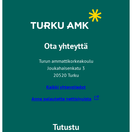
Ota yhteyttä
Turun ammattikorkeakoulu
Joukahaisenkatu 3
20520 Turku
Kaikki yhteystiedot
L
Anna palautetta nettisivuista
i
n
k
Tutustu
k