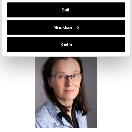
Salli
Ota yhteyttä
Muokkaa
Kiellä