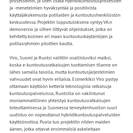
prosesseihin, ja siten lisätä hybridikuntoutusprosessien
ja -menetelmien hyväksyntää ja positiivista
käyttäjäkokemusta potilaiden ja kuntoutushenkilöstön
keskuudessa. Projektin lopputuloksena syntyy VA:n
demoversio ja siihen liittyvät ohjeistukset, jotka on
kehitetty kolmen eri maan kuntoutuskäytäntöjen ja
potilasryhmien pilottien kautta.
Viro, Suomi ja Ruotsi valittiin osallistuviksi maiksi,
koska e-kuntoutusratkaisujen tuottamisen tilanne on
lähes samalla tasolla, mutta kuntoutusjärjestelmien
vahvuudet ovat hyvin erilaisia. Esimerkiksi Viro pystyy
ottamaan käyttöön ketteriä teknologisia ratkaisuja
kuntoutuspalveluissa, Ruotsilla on vakiintunut
moniammatillinen yhteistyö kuntoutusratkaisujen
toteuttamisessa ja Suomessa terveydenhuollon suuri
uudistus on nopeuttanut hybridikuntoutuspalveluiden
käyttöönottoa. Puola tuo projektiin niiden maiden
äänen, jotka ottavat ensimmäisiä askeleitaan