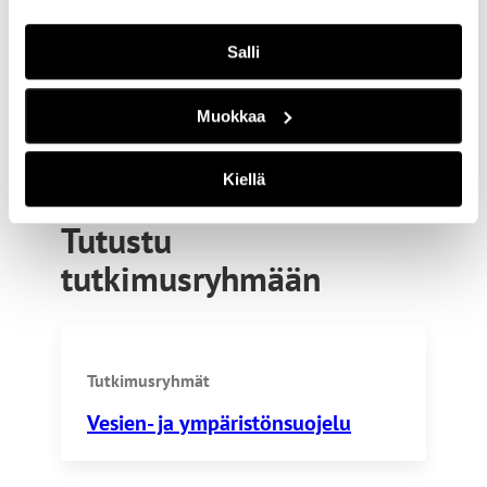
Kumppanit
Salli
Muokkaa
Mynälahtiyhdistys ry
Kiellä
Tutustu
tutkimusryhmään
Tutkimusryhmät
Vesien- ja ympäristönsuojelu