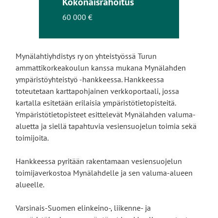
Kokonaisrahoitus
60 000 €
Mynälahtiyhdistys ry on yhteistyössä Turun
ammattikorkeakoulun kanssa mukana Mynälahden
ympäristöyhteistyö -hankkeessa. Hankkeessa
toteutetaan karttapohjainen verkkoportaali, jossa
kartalla esitetään erilaisia ympäristötietopisteitä.
Ympäristötietopisteet esittelevät Mynälahden valuma-
aluetta ja siellä tapahtuvia vesiensuojelun toimia sekä
toimijoita.
Hankkeessa pyritään rakentamaan vesiensuojelun
toimijaverkostoa Mynälahdelle ja sen valuma-alueen
alueelle.
Varsinais-Suomen elinkeino-, liikenne- ja