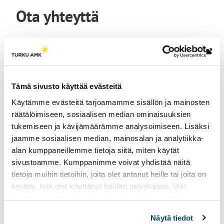
Ota yhteyttä
Lin
vie
ulk
Tämä sivusto käyttää evästeitä
siv
Käytämme evästeitä tarjoamamme sisällön ja mainosten
räätälöimiseen, sosiaalisen median ominaisuuksien
tukemiseen ja kävijämäärämme analysoimiseen. Lisäksi
jaamme sosiaalisen median, mainosalan ja analytiikka-
alan kumppaneillemme tietoja siitä, miten käytät
sivustoamme. Kumppanimme voivat yhdistää näitä
tietoja muihin tietoihin, joita olet antanut heille tai joita on
Pekka Alho
kerätty, kun olet käyttänyt heidän palvelujaan. Voit
Projektipäällikkö
muuttaa evästeasetuksiesi hyväksyntää sivuston
+358 44 907 4598
alalaidassa vasemmassa kulmassa olevasta eväste-
pekka.alho@turkuamk.fi
Näytä tiedot
ikonista.