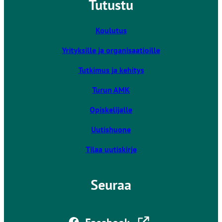
Tutustu
k
i
v
Koulutus
i
Yrityksille ja organisaatioille
e
u
Tutkimus ja kehitys
l
k
Turun AMK
o
Opiskelijalle
i
s
Uutishuone
e
l
Tilaa uutiskirje
l
e
Seuraa
s
i
v
Linkki vie ulkoiselle sivustolle
u