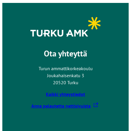
Ota yhteyttä
Turun ammattikorkeakoulu
Joukahaisenkatu 3
20520 Turku
Kaikki yhteystiedot
L
Anna palautetta nettisivuista
i
n
k