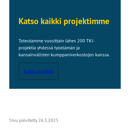
Katso kaikki projektimme
Toteutamme vuosittain lähes 200 TKI-
projektia yhdessä työelämän ja
kansainvälisten kumppaniverkostojen kanssa.
Kaikki projektit
Sivu päivitetty
26.3.2025