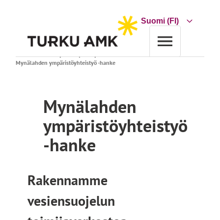
Siirry
sisältöön
Choose
a
language
Etusivu
Tutkimus ja kehitys
Projektihaku
Mynälahden ympäristöyhteistyö -hanke
Mynälahden
ympäristöyhteistyö
-hanke
Rakennamme
vesiensuojelun