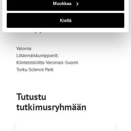
Muokkaa
rauli.lautkankare@turkuamk.fi
Kiellä
Kumppanit
Valonia
Liitännäiskumppanit:
Kiinteistöliitto Varsinais-Suomi
Turku Science Park
Tutustu
tutkimusryhmään