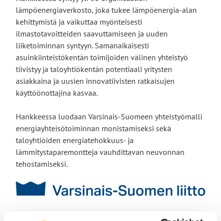
lämpöenergiaverkosto, joka tukee lämpöenergia-alan
kehittymistä ja vaikuttaa myönteisesti
ilmastotavoitteiden saavuttamiseen ja uuden
liiketoiminnan syntyyn. Samanaikaisesti
asuinkiinteistökentän toimijoiden välinen yhteistyö
tiivistyy ja taloyhtiökentän potentiaali yritysten
asiakkaina ja uusien innovatiivisten ratkaisujen
käyttöönottajina kasvaa.
Hankkeessa luodaan Varsinais-Suomeen yhteistyömalli
energiayhteisötoiminnan monistamiseksi sekä
taloyhtiöiden energiatehokkuus- ja
lämmitystaparemontteja vauhdittavan neuvonnan
tehostamiseksi.