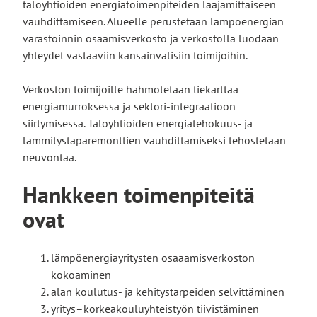
taloyhtiöiden energiatoimenpiteiden laajamittaiseen
vauhdittamiseen. Alueelle perustetaan lämpöenergian
varastoinnin osaamisverkosto ja verkostolla luodaan
yhteydet vastaaviin kansainvälisiin toimijoihin.
Verkoston toimijoille hahmotetaan tiekarttaa
energiamurroksessa ja sektori-integraatioon
siirtymisessä. Taloyhtiöiden energiatehokuus- ja
lämmitystaparemonttien vauhdittamiseksi tehostetaan
neuvontaa.
Hankkeen toimenpiteitä
ovat
lämpöenergiayritysten osaaamisverkoston
kokoaminen
alan koulutus- ja kehitystarpeiden selvittäminen
yritys–korkeakouluyhteistyön tiivistäminen