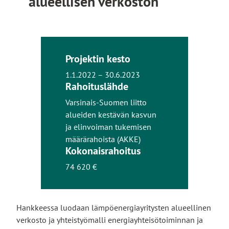
alueellisen verkoston
Projektin kesto
1.1.2022 – 30.6.2023
Rahoituslähde
Varsinais-Suomen liitto
alueiden kestävän kasvun
ja elinvoiman tukemisen
määrärahoista (AKKE)
Kokonaisrahoitus
74 620 €
Hankkeessa luodaan lämpöenergiayritysten alueellinen
verkosto ja yhteistyömalli energiayhteisötoiminnan ja