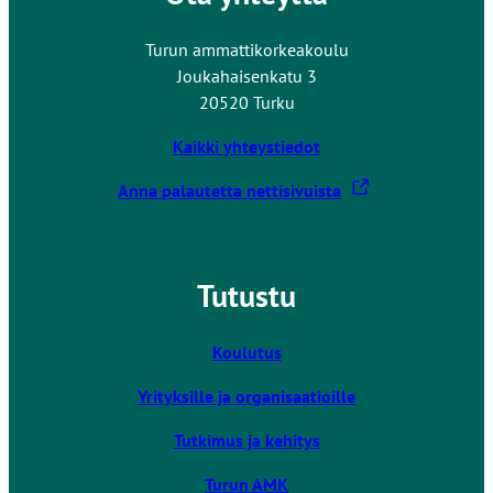
Turun ammattikorkeakoulu
Joukahaisenkatu 3
20520 Turku
Kaikki yhteystiedot
L
Anna palautetta nettisivuista
i
n
k
Tutustu
k
i
v
Koulutus
i
Yrityksille ja organisaatioille
e
u
Tutkimus ja kehitys
l
k
Turun AMK