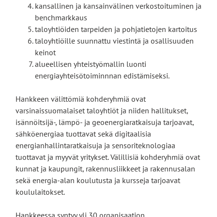
kansallinen ja kansainvälinen verkostoituminen ja
benchmarkkaus
taloyhtiöiden tarpeiden ja pohjatietojen kartoitus
taloyhtiöille suunnattu viestintä ja osallisuuden
keinot
alueellisen yhteistyömallin luonti
energiayhteisötoiminnnan edistämiseksi.
Hankkeen välittömiä kohderyhmiä ovat
varsinaissuomalaiset taloyhtiöt ja niiden hallitukset,
isännöitsijä-, lämpö- ja geoenergiaratkaisuja tarjoavat,
sähköenergiaa tuottavat sekä digitaalisia
energianhallintaratkaisuja ja sensoriteknologiaa
tuottavat ja myyvät yritykset. Välillisiä kohderyhmiä ovat
kunnat ja kaupungit, rakennusliikkeet ja rakennusalan
sekä energia-alan koulutusta ja kursseja tarjoavat
koululaitokset.
Hankkeessa syntyy yli 30 organisaation