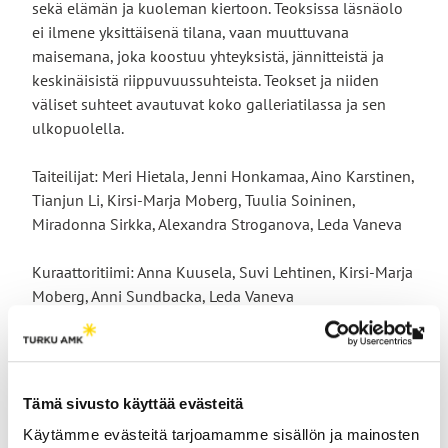
sekä elämän ja kuoleman kiertoon. Teoksissa läsnäolo
ei ilmene yksittäisenä tilana, vaan muuttuvana
maisemana, joka koostuu yhteyksistä, jännitteistä ja
keskinäisistä riippuvuussuhteista. Teokset ja niiden
väliset suhteet avautuvat koko galleriatilassa ja sen
ulkopuolella.
Taiteilijat: Meri Hietala, Jenni Honkamaa, Aino Karstinen,
Tianjun Li, Kirsi-Marja Moberg, Tuulia Soininen,
Miradonna Sirkka, Alexandra Stroganova, Leda Vaneva
Kuraattoritiimi: Anna Kuusela, Suvi Lehtinen, Kirsi-Marja
Moberg, Anni Sundbacka, Leda Vaneva
Lin
vie
ulk
Tämä sivusto käyttää evästeitä
siv
Käytämme evästeitä tarjoamamme sisällön ja mainosten