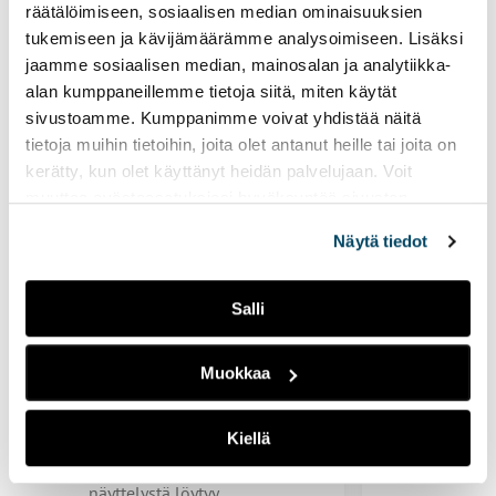
Voisit olla kiinnostunut
räätälöimiseen, sosiaalisen median ominaisuuksien
myös näistä
tukemiseen ja kävijämäärämme analysoimiseen. Lisäksi
jaamme sosiaalisen median, mainosalan ja analytiikka-
alan kumppaneillemme tietoja siitä, miten käytät
sivustoamme. Kumppanimme voivat yhdistää näitä
tietoja muihin tietoihin, joita olet antanut heille tai joita on
kerätty, kun olet käyttänyt heidän palvelujaan. Voit
muuttaa evästeasetuksiesi hyväksyntää sivuston
alalaidassa vasemmassa kulmassa olevasta eväste-
Näytä tiedot
Tapahtuma
ikonista.
Eurooppa
2026
Salli
26. – 28.8.20
Kuvataide
Elokuun lopul
Muokkaa
Elävät piirrokset -
Eurooppa-foo
videoinstallaatio
jälleen Turkuu
asiantuntijat 
Kiellä
1.6. – 30.9.2026
Sigyn – Onnekas laiva -
näyttelystä löytyy