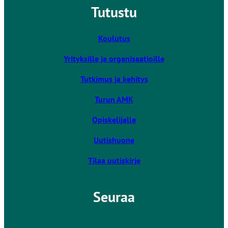
Tutustu
k
i
v
Koulutus
i
Yrityksille ja organisaatioille
e
u
Tutkimus ja kehitys
l
k
Turun AMK
o
Opiskelijalle
i
s
Uutishuone
e
l
Tilaa uutiskirje
l
e
Seuraa
s
i
v