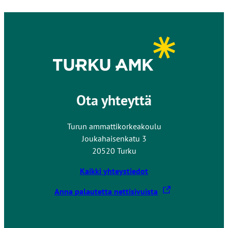
Ota yhteyttä
Turun ammattikorkeakoulu
Joukahaisenkatu 3
20520 Turku
Kaikki yhteystiedot
L
Anna palautetta nettisivuista
i
n
k