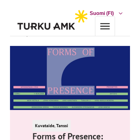
Siirry
sisältöön
Choose
a
language
Etusivu
Tapahtumakalenteri
Forms of Presence: Proximities
Kuvataide
,
Tanssi
Forms of Presence: