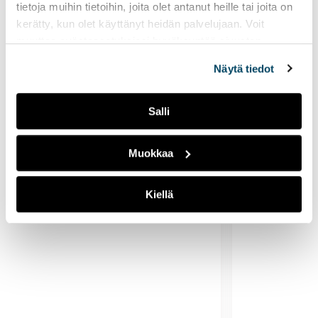
Eurooppa
tietoja muihin tietoihin, joita olet antanut heille tai joita on
2026
kerätty, kun olet käyttänyt heidän palvelujaan. Voit
26. – 28.8.20
muuttaa evästeasetuksiesi hyväksyntää sivuston
Kuvataide
Elokuun lopul
alalaidassa vasemmassa kulmassa olevasta eväste-
Näytä tiedot
Elävät piirrokset -
Eurooppa-foo
ikonista.
videoinstallaatio
jälleen Turkuu
asiantuntijat 
1.6. – 30.9.2026
Salli
Sigyn – Onnekas laiva -
näyttelystä löytyy
Muokkaa
Taideakatemian Mediatilan
oppimisympäristössä tehty…
Kiellä