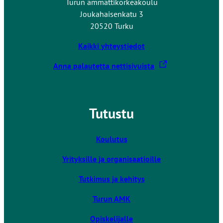
Turun ammattikorkeakoulu
Joukahaisenkatu 3
20520 Turku
Kaikki yhteystiedot
L
Anna palautetta nettisivuista
i
n
k
Tutustu
k
i
v
Koulutus
i
Yrityksille ja organisaatioille
e
u
Tutkimus ja kehitys
l
k
Turun AMK
o
Opiskelijalle
i