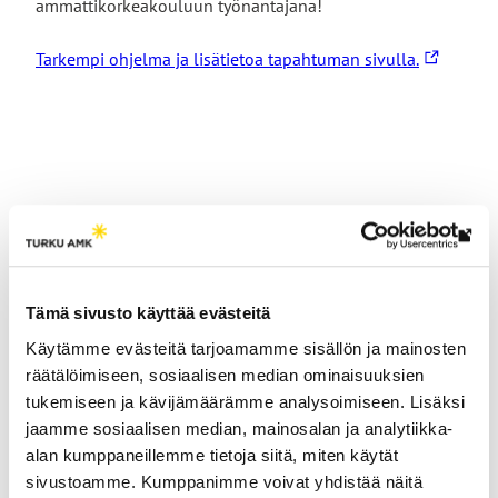
ammattikorkeakouluun työnantajana!
Linkki
Tarkempi ohjelma ja lisätietoa tapahtuman sivulla.
vie
ulkoiselle
sivustolle
Voisit olla kiinnostunut
Lin
myös näistä
vie
ulk
Tämä sivusto käyttää evästeitä
siv
Käytämme evästeitä tarjoamamme sisällön ja mainosten
räätälöimiseen, sosiaalisen median ominaisuuksien
tukemiseen ja kävijämäärämme analysoimiseen. Lisäksi
jaamme sosiaalisen median, mainosalan ja analytiikka-
alan kumppaneillemme tietoja siitä, miten käytät
Tapahtuma
sivustoamme. Kumppanimme voivat yhdistää näitä