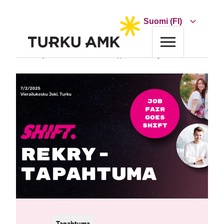
Siirry
sisältöön
Choose
a
language
Etusivu
Tapahtumakalenteri
SHIFT rekrypäivä: Job Fair goes SHIFT
Tapahtuma