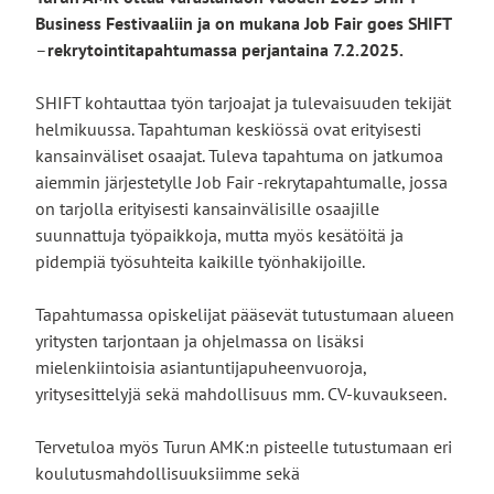
Business Festivaaliin ja on mukana Job Fair goes SHIFT
–
rekrytointitapahtumassa
perjantaina 7.2.2025​.
SHIFT kohtauttaa työn tarjoajat ja tulevaisuuden tekijät
helmikuussa. Tapahtuman keskiössä ovat erityisesti
kansainväliset osaajat. Tuleva tapahtuma on jatkumoa
aiemmin järjestetylle Job Fair -rekrytapahtumalle, jossa
on tarjolla erityisesti kansainvälisille osaajille
suunnattuja työpaikkoja, mutta myös kesätöitä ja
pidempiä työsuhteita kaikille työnhakijoille.
Tapahtumassa​ opiskelijat pääsevät tutustumaan alueen
yritysten tarjontaan ja ohjelmassa on lisäksi
mielenkiintoisia asiantuntijapuheenvuoroja,
yritysesittelyjä sekä mahdollisuus mm. CV-kuvaukseen.
Tervetuloa myös Turun AMK:n pisteelle tutustumaan eri
koulutusmahdollisuuksiimme sekä