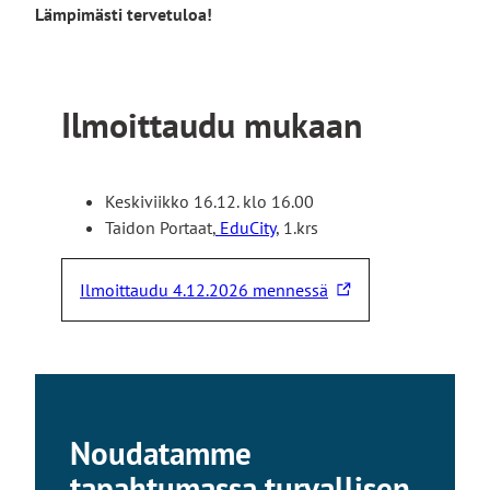
Lämpimästi tervetuloa!
Ilmoittaudu mukaan
Keskiviikko 16.12. klo 16.00
Taidon Portaat,
EduCity
, 1.krs
Ilmoittaudu 4.12.2026 mennessä
L
i
n
k
k
i
Noudatamme
v
tapahtumassa turvallisen
i