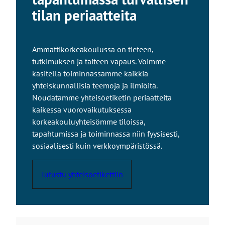
e
tilan periaatteita
u
l
k
Ammattikorkeakoulussa on tieteen,
o
tutkimuksen ja taiteen vapaus. Voimme
i
käsitellä toiminnassamme kaikkia
s
yhteiskunnallisia teemoja ja ilmiöitä.
e
Noudatamme yhteisöetiketin periaatteita
l
kaikessa vuorovaikutuksessa
l
korkeakouluyhteisömme tiloissa,
e
tapahtumissa ja toiminnassa niin fyysisesti,
s
sosiaalisesti kuin verkkoympäristössä.
i
v
Tutustu yhteisöetikettiin
u
s
t
o