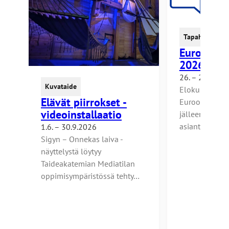
s
e
l
Tapahtuma
l
Eurooppa
e
2026
s
i
26. – 28.8.20
Kuvataide
v
Elokuun lopul
Elävät piirrokset -
u
Eurooppa-foo
videoinstallaatio
s
jälleen Turkuu
t
asiantuntijat 
1.6. – 30.9.2026
o
Sigyn – Onnekas laiva -
l
näyttelystä löytyy
l
Taideakatemian Mediatilan
e
oppimisympäristössä tehty…