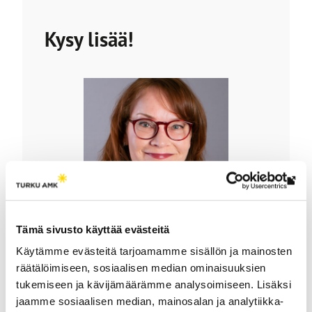
l
l
Kysy lisää!
e
Lin
vie
ulk
Tämä sivusto käyttää evästeitä
siv
Marja Heikkinen
Käytämme evästeitä tarjoamamme sisällön ja mainosten
Johdon assistentti
räätälöimiseen, sosiaalisen median ominaisuuksien
+358 50 598 5638
tukemiseen ja kävijämäärämme analysoimiseen. Lisäksi
marja.heikkinen@turkuamk.fi
jaamme sosiaalisen median, mainosalan ja analytiikka-