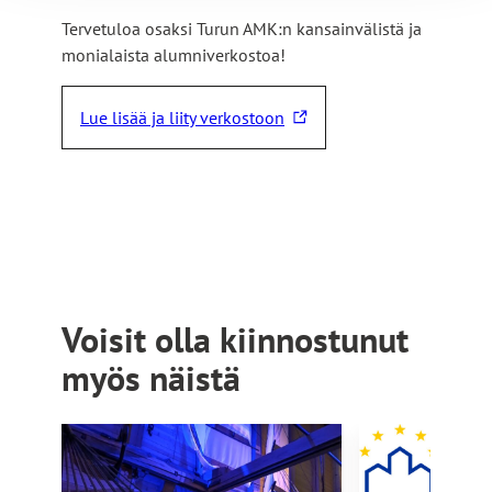
Tervetuloa osaksi Turun AMK:n kansainvälistä ja
monialaista alumniverkostoa!
Lue lisää ja liity verkostoon
L
i
n
k
k
i
v
i
Voisit olla kiinnostunut
e
myös näistä
u
l
k
o
i