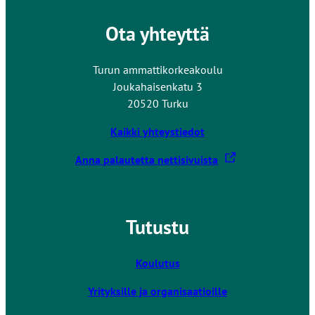
Ota yhteyttä
Turun ammattikorkeakoulu
Joukahaisenkatu 3
20520 Turku
Kaikki yhteystiedot
L
Anna palautetta nettisivuista
i
n
k
Tutustu
k
i
v
Koulutus
i
Yrityksille ja organisaatioille
e
u