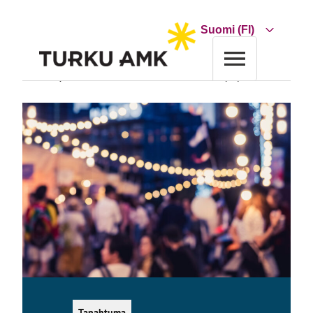
Siirry
sisältöön
Choose
a
language
Etusivu
Tapahtumakalenteri
Tekniikka -sektorin valmistujaisjuhla
Tapahtuma