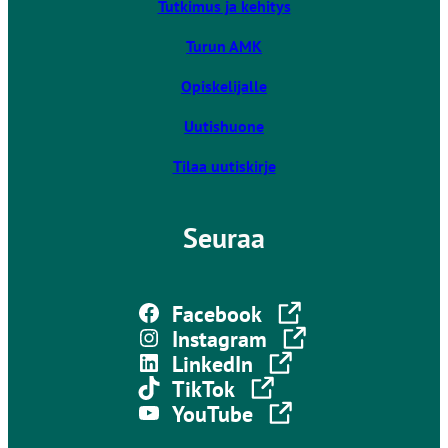
Tutkimus ja kehitys
l
k
Turun AMK
o
Opiskelijalle
i
s
Uutishuone
e
l
Tilaa uutiskirje
l
e
Seuraa
s
i
v
Linkki vie ulkoiselle sivustolle
u
Facebook
s
Linkki vie ulkoiselle sivustolle
Instagram
t
Linkki vie ulkoiselle sivustolle
LinkedIn
o
Linkki vie ulkoiselle sivustolle
TikTok
l
Linkki vie ulkoiselle sivustolle
YouTube
l