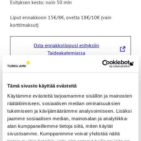
Esityksen kesto: noin 50 min
Liput ennakkoon 15€/8€, ovelta 18€/10€ (vain
korttimaksut)
Osta ennakkolippusi esityksiin
L
Taideakatemiassa
i
n
Lin
k
vie
Esitykset Teatterikorkeakoululla, Harjoitussali 534,
k
ulk
Tämä sivusto käyttää evästeitä
Haapaniemenkatu 6, Helsinki:
i
siv
17.3. klo 19
Käytämme evästeitä tarjoamamme sisällön ja mainosten
v
18.3. klo 19
räätälöimiseen, sosiaalisen median ominaisuuksien
i
19.3. klo 14 & 19:30
tukemiseen ja kävijämäärämme analysoimiseen. Lisäksi
e
jaamme sosiaalisen median, mainosalan ja analytiikka-
u
Liput 15€/7€/4€
alan kumppaneillemme tietoja siitä, miten käytät
l
sivustoamme. Kumppanimme voivat yhdistää näitä
k