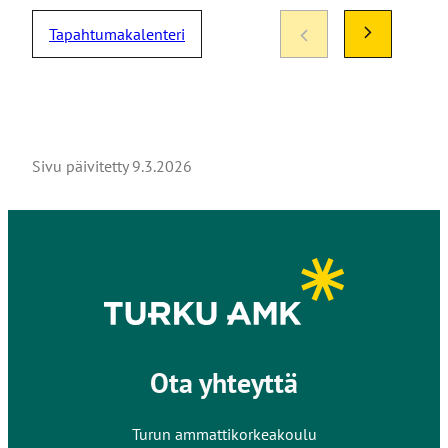
Tapahtumakalenteri
Sivu päivitetty
9.3.2026
Ota yhteyttä
Turun ammattikorkeakoulu