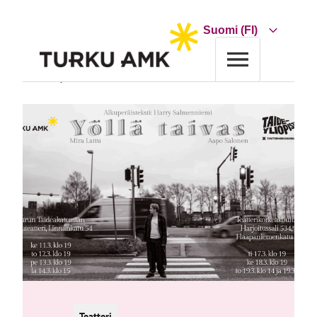
Siirry
sisältöön
Choose
a
language
Etusivu
Tapahtumakalenteri
Yöllä taivas
Teatteri