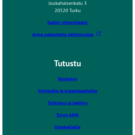
Joukahaisenkatu 3
20520 Turku
Kaikki yhteystiedot
L
Anna palautetta nettisivuista
i
n
k
Tutustu
k
i
v
Koulutus
i
Yrityksille ja organisaatioille
e
u
Tutkimus ja kehitys
l
k
Turun AMK
o
Opiskelijalle
i