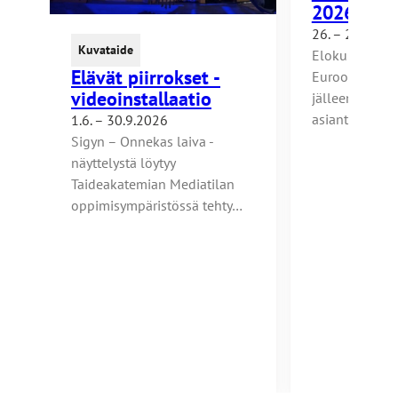
2026
e
s
26. – 28.8.20
Kuvataide
i
Elokuun lopul
Elävät piirrokset -
v
Eurooppa-foo
videoinstallaatio
u
jälleen Turkuu
s
asiantuntijat 
1.6. – 30.9.2026
t
Sigyn – Onnekas laiva -
o
näyttelystä löytyy
l
Taideakatemian Mediatilan
l
oppimisympäristössä tehty…
e