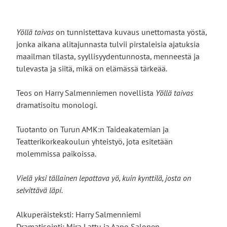
Yöllä taivas
on tunnistettava kuvaus unettomasta yöstä,
jonka aikana alitajunnasta tulvii pirstaleisia ajatuksia
maailman tilasta, syyllisyydentunnosta, menneestä ja
tulevasta ja siitä, mikä on elämässä tärkeää.
Teos on Harry Salmenniemen novellista
Yöllä taivas
dramatisoitu monologi.
Tuotanto on Turun AMK:n Taideakatemian ja
Teatterikorkeakoulun yhteistyö, jota esitetään
molemmissa paikoissa.
Vielä yksi tällainen lepattava yö, kuin kynttilä, josta on
selvittävä läpi.
Alkuperäisteksti: Harry Salmenniemi
Dramatisointi: Mira Lattu ja Aapo Salonen