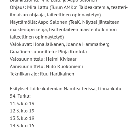
Ohjaus: Mira Lattu (Turun AMK:n Taideakatemia, teatteri-
ilmaisun ohjaaja, taiteellinen opinnäytetyö)
Näyttämöllä: Aapo Salonen (TeaK, Näyttelijäntaiteen
maisteriopiskelija, teatteritaiteen maisteritutkinnon
taiteellinen opinnäytetyö)
Valokuvat: Ilona Jalkanen, Joanna Hammarberg
Graafinen suunnittelu: Pinja Kuntola
Valosuunnittelu: Helmi Kivisaari
Äänisuunnittelu: Niilo Ruokoniemi
Tekniikan ajo: Ruu Hartikainen
Esitykset Taideakatemian Naruteatterissa, Linnankatu
54, Turku:
11.3. klo 19
12.3. klo 19
13.3. klo 19
14.3. klo 15