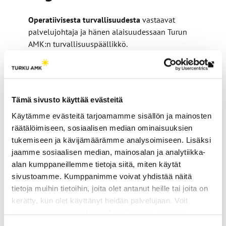
Operatiivisesta turvallisuudesta
vastaavat
palvelujohtaja ja hänen alaisuudessaan Turun
AMK:n turvallisuuspäällikkö.
Turvallisuusasioista on
kokonaisvastuussa
rehtori-
Lin
toimitusjohtaja.
vie
ulk
Tämä sivusto käyttää evästeitä
siv
Käytämme evästeitä tarjoamamme sisällön ja mainosten
räätälöimiseen, sosiaalisen median ominaisuuksien
tukemiseen ja kävijämäärämme analysoimiseen. Lisäksi
jaamme sosiaalisen median, mainosalan ja analytiikka-
alan kumppaneillemme tietoja siitä, miten käytät
sivustoamme. Kumppanimme voivat yhdistää näitä
tietoja muihin tietoihin, joita olet antanut heille tai joita on
kerätty, kun olet käyttänyt heidän palvelujaan. Voit
muuttaa evästeasetuksiesi hyväksyntää sivuston
Janne Sundqvist
alalaidassa vasemmassa kulmassa olevasta eväste-