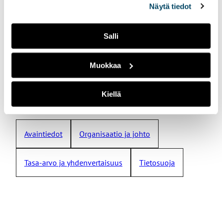
Turvallisuuspäällikkö
Näytä tiedot
ikonista.
+358 50 598 5770
janne.sundqvist@turkuamk.fi
Salli
Muokkaa
Tutustu myös
Kiellä
Avaintiedot
Organisaatio ja johto
Tasa-arvo ja yhdenvertaisuus
Tietosuoja