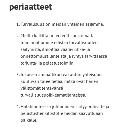
periaatteet
Turvallisuus on meidän yhteinen asiamme.
Meillä kaikilla on velvollisuus omalla
toiminnallamme edistää turvallisuuden
säilymistä, ilmoittaa vaara-, uhka- ja
onnettomuustilanteista ja ryhtyä tarvittaessa
torjunta- ja pelastustoimiin.
Jokaisen ammattikorkeakoulun yhteisöön
kuuluvan tulee tietää, mitkä ovat hänen
välittömät tehtävänsä
turvallisuuspoikkeamatilanteissa.
Hätätilanteessa johtaminen siirtyy poliisille ja
pelastushenkilöstölle heidän saavuttuaan
paikalle.