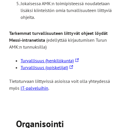
Jokaisessa AMK:n toimipisteessä noudatetaan
lisäksi kiinteistön omia turvallisuuteen liittyviä
ohjeita.
Tarkemmat turvallisuuteen liittyvät ohjeet löydät
Messi-intranetista
(edellyttää kirjautumisen Turun
AMK:n tunnuksilla)
Linkki
Turvallisuus (henkilökunta)
Linkki
vie
Turvallisuus (opiskelijat)
vie
ulkoiselle
ulkoiselle
sivustolle
Tietoturvaan liittyvissä asioissa voit olla yhteydessä
sivustolle
myös
IT-palveluihin
.
Organisointi