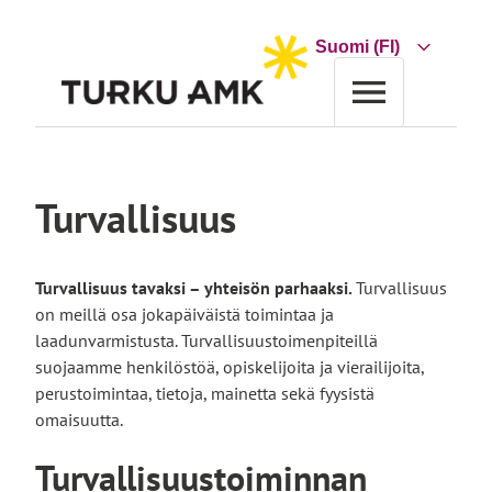
Siirry
sisältöön
Choose
a
language
Etusivu
Turun AMK
Avaintiedot
Turvallisuus
Turvallisuus
Turvallisuus tavaksi – yhteisön parhaaksi.
Turvallisuus
on meillä osa jokapäiväistä toimintaa ja
laadunvarmistusta. Turvallisuustoimenpiteillä
suojaamme henkilöstöä, opiskelijoita ja vierailijoita,
perustoimintaa, tietoja, mainetta sekä fyysistä
omaisuutta.
Turvallisuustoiminnan