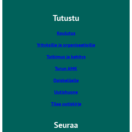
n
k
Tutustu
k
i
v
Koulutus
i
Yrityksille ja organisaatioille
e
u
Tutkimus ja kehitys
l
k
Turun AMK
o
Opiskelijalle
i
s
Uutishuone
e
l
Tilaa uutiskirje
l
e
Seuraa
s
i