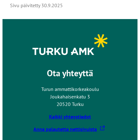
Sivu päivitetty
30.9.2025
Ota yhteyttä
Turun ammattikorkeakoulu
Joukahaisenkatu 3
20520 Turku
Kaikki yhteystiedot
L
Anna palautetta nettisivuista
i