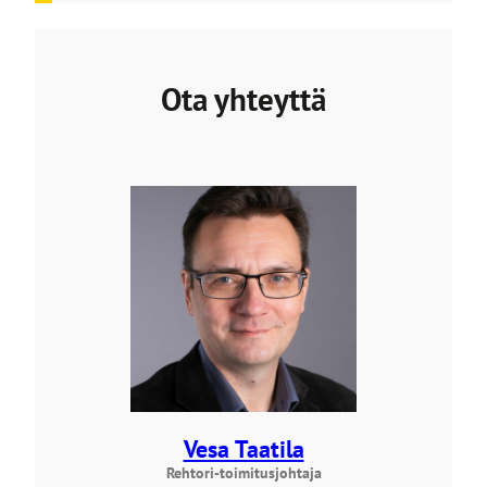
Ota yhteyttä
Vesa Taatila
Rehtori-toimitusjohtaja