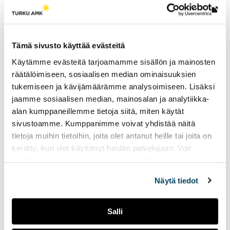
Lin
vie
ulk
Tämä sivusto käyttää evästeitä
siv
Käytämme evästeitä tarjoamamme sisällön ja mainosten
räätälöimiseen, sosiaalisen median ominaisuuksien
tukemiseen ja kävijämäärämme analysoimiseen. Lisäksi
Mirva Virtanen
jaamme sosiaalisen median, mainosalan ja analytiikka-
Rekrytointi- ja HR-asiantuntija
alan kumppaneillemme tietoja siitä, miten käytät
+358 40 355 0130
sivustoamme. Kumppanimme voivat yhdistää näitä
mirva.virtanen@turkuamk.fi
tietoja muihin tietoihin, joita olet antanut heille tai joita on
kerätty, kun olet käyttänyt heidän palvelujaan. Voit
muuttaa evästeasetuksiesi hyväksyntää sivuston
alalaidassa vasemmassa kulmassa olevasta eväste-
Näytä tiedot
ikonista.
Salli