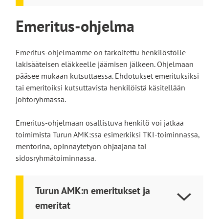
Emeritus-ohjelma
Emeritus-ohjelmamme on tarkoitettu henkilöstölle
lakisääteisen eläkkeelle jäämisen jälkeen. Ohjelmaan
pääsee mukaan kutsuttaessa. Ehdotukset emerituksiksi
tai emeritoiksi kutsuttavista henkilöistä käsitellään
johtoryhmässä.
Emeritus-ohjelmaan osallistuva henkilö voi jatkaa
toimimista Turun AMK:ssa esimerkiksi TKI-toiminnassa,
mentorina, opinnäytetyön ohjaajana tai
sidosryhmätoiminnassa.
Turun AMK:n emeritukset ja
emeritat