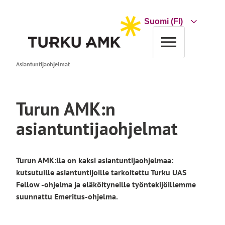
Siirry
sisältöön
Choose
a
language
Etusivu
Turun AMK
Töihin Turun ammattikorkeakouluun
Asiantuntijaohjelmat
Turun AMK:n
asiantuntijaohjelmat
Turun AMK:lla on kaksi asiantuntijaohjelmaa:
kutsutuille asiantuntijoille tarkoitettu Turku UAS
Fellow -ohjelma
ja eläköityneille työntekijöillemme
suunnattu Emeritus-ohjelma.