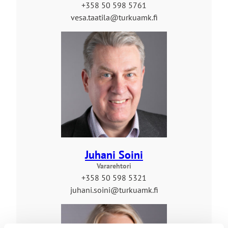
+358 50 598 5761
vesa.taatila@turkuamk.fi
Juhani Soini
Vararehtori
+358 50 598 5321
juhani.soini@turkuamk.fi