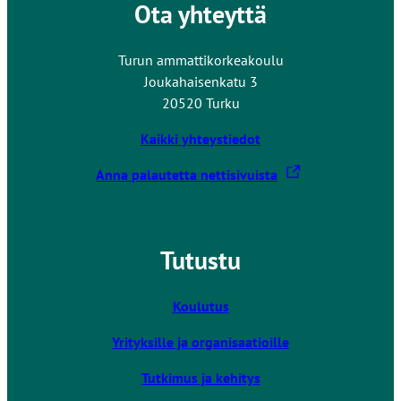
Ota yhteyttä
Turun ammattikorkeakoulu
Joukahaisenkatu 3
20520 Turku
Kaikki yhteystiedot
L
Anna palautetta nettisivuista
i
n
k
Tutustu
k
i
v
Koulutus
i
Yrityksille ja organisaatioille
e
u
Tutkimus ja kehitys
l