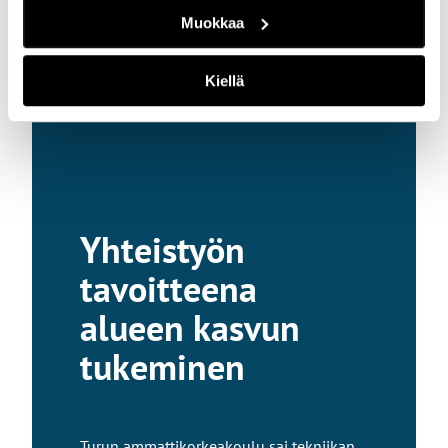
Muokkaa
Kiellä
Yhteistyön
tavoitteena
alueen kasvun
tukeminen
Turun ammattikorkeakoulu sai tekniikan