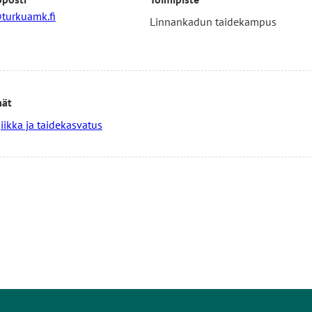
turkuamk.fi
Linnankadun taidekampus
mät
ikka ja taidekasvatus