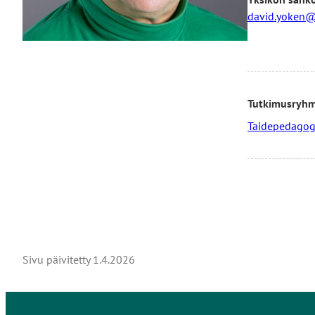
david.yoken@
Tutkimusryh
Taidepedagogi
Sivu päivitetty
1.4.2026