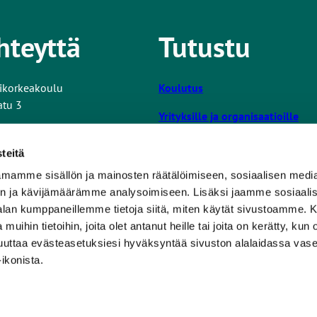
hteyttä
Tutustu
ikorkeakoulu
Koulutus
atu 3
Yrityksille ja organisaatioille
Tutkimus ja kehitys
tiedot
teitä
Turun AMK
mamme sisällön ja mainosten räätälöimiseen, sosiaalisen medi
L
ta nettisivuista
n ja kävijämäärämme analysoimiseen. Lisäksi jaamme sosiaali
i
Opiskelijalle
-alan kumppaneillemme tietoja siitä, miten käytät sivustoamme
n
 muihin tietoihin, joita olet antanut heille tai joita on kerätty, kun 
k
Uutishuone
muuttaa evästeasetuksiesi hyväksyntää sivuston alalaidassa v
k
Tilaa uutiskirje
ikonista.
i
v
i
e