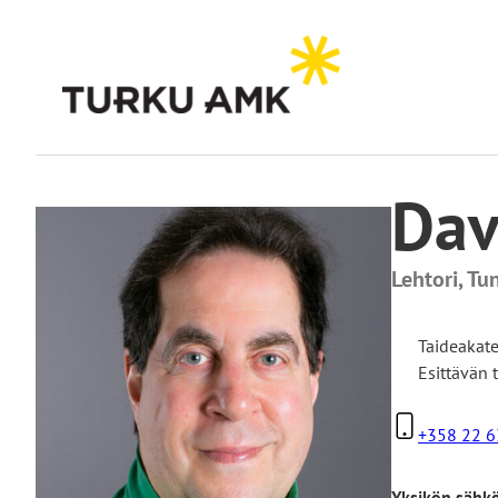
Siirry
sisältöön
Etusivu
Turun AMK
Yhteystiedot
David Yoken
Dav
Lehtori, Tu
Taideakat
Esittävän 
+358 22 6
Yksikön sähk