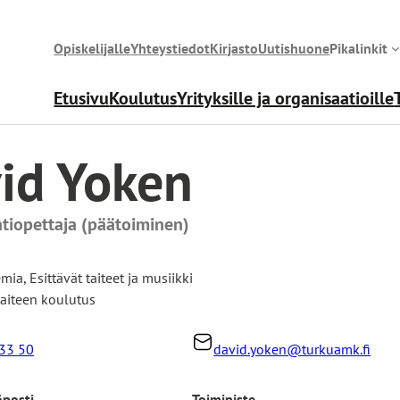
Opiskelijalle
Yhteystiedot
Kirjasto
Uutishuone
Pikalinkit
Etusivu
Koulutus
Yrityksille ja organisaatioille
id Yoken
ntiopettaja (päätoiminen)
emia
,
Esittävät taiteet ja musiikki
taiteen koulutus
33 50
david.yoken@turkuamk.fi
öposti
Toimipiste