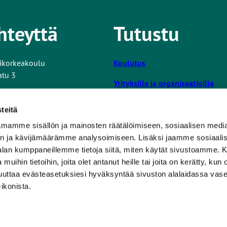
hteyttä
Tutustu
ikorkeakoulu
Koulutus
atu 3
Yrityksille ja organisaatioille
Tutkimus ja kehitys
tiedot
teitä
Turun AMK
mamme sisällön ja mainosten räätälöimiseen, sosiaalisen medi
L
ta nettisivuista
n ja kävijämäärämme analysoimiseen. Lisäksi jaamme sosiaali
i
Opiskelijalle
-alan kumppaneillemme tietoja siitä, miten käytät sivustoamme
n
 muihin tietoihin, joita olet antanut heille tai joita on kerätty, kun 
k
Uutishuone
muuttaa evästeasetuksiesi hyväksyntää sivuston alalaidassa v
k
Tilaa uutiskirje
ikonista.
i
v
i
e