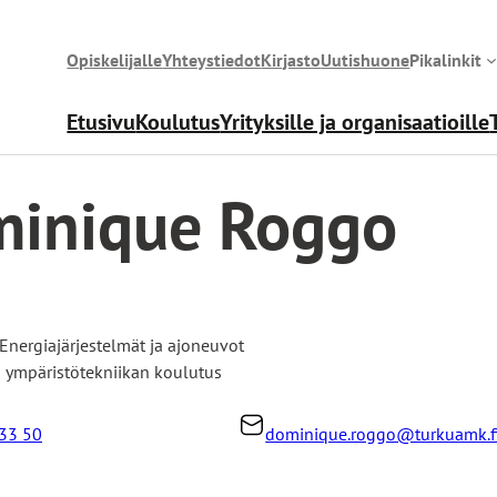
Opiskelijalle
Yhteystiedot
Kirjasto
Uutishuone
Pikalinkit
Etusivu
Koulutus
Yrityksille ja organisaatioille
inique Roggo
Energiajärjestelmät ja ajoneuvot
a ympäristötekniikan koulutus
33 50
dominique.roggo@turkuamk.f