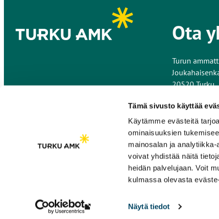
Ota y
Turun ammatt
Joukahaisenk
20520 Turku
Kaikki yhteys
Tämä sivusto käyttää eväs
Käytämme evästeitä tarjoa
Anna palautet
ominaisuuksien tukemisee
mainosalan ja analytiikka
voivat yhdistää näitä tietoja
heidän palvelujaan. Voit 
kulmassa olevasta eväste-
Näytä tiedot
Linkki