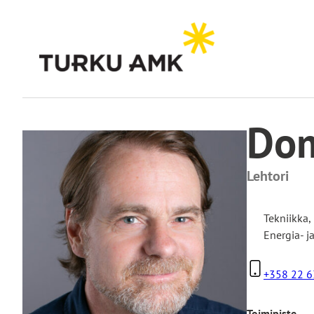
Siirry
sisältöön
Etusivu
Turun AMK
Yhteystiedot
Dominique Roggo
Dom
Lehtori
Tekniikka
,
Energia- j
+358 22 6
Toimipiste