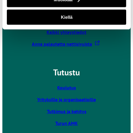
Turun ammattikorkeakoulu
Joukahaisenkatu 3
Kiellä
20520 Turku
Kaikki yhteystiedot
L
Anna palautetta nettisivuista
i
n
k
Tutustu
k
i
v
Koulutus
i
Yrityksille ja organisaatioille
e
u
Tutkimus ja kehitys
l
k
Turun AMK
o