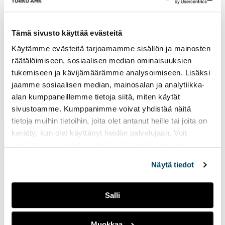
Lin
vie
ulk
Tämä sivusto käyttää evästeitä
siv
Käytämme evästeitä tarjoamamme sisällön ja mainosten
räätälöimiseen, sosiaalisen median ominaisuuksien
tukemiseen ja kävijämäärämme analysoimiseen. Lisäksi
jaamme sosiaalisen median, mainosalan ja analytiikka-
alan kumppaneillemme tietoja siitä, miten käytät
Sivu päivitetty
14.2.2025
sivustoamme. Kumppanimme voivat yhdistää näitä
tietoja muihin tietoihin, joita olet antanut heille tai joita on
kerätty, kun olet käyttänyt heidän palvelujaan. Voit
muuttaa evästeasetuksiesi hyväksyntää sivuston
alalaidassa vasemmassa kulmassa olevasta eväste-
Näytä tiedot
ikonista.
Salli
Ota yhteyttä
Muokkaa