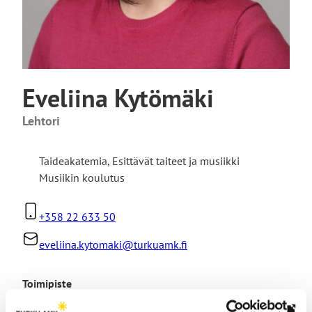
Eveliina Kytömäki
Lehtori
Taideakatemia
,
Esittävät taiteet ja musiikki
Musiikin koulutus
+358 22 633 50
eveliina.kytomaki@turkuamk.fi
Toimipiste
Linnankadun taidekampus