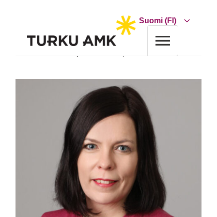
Siirry
sisältöön
Choose
a
language
Etusivu
Turun AMK
Yhteystiedot
Eveliina Kytömäki