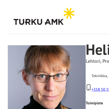
Siirry
sisältöön
Etusivu
Turun AMK
Yhteystiedot
Heli Kanerva-Lehto
Hel
Lehtori, Pr
Tekniikka
,
+358 50 5
Toimipiste