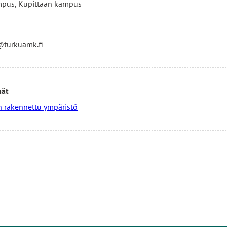
mpus, Kupittaan kampus
@turkuamk.fi
mät
 rakennettu ympäristö