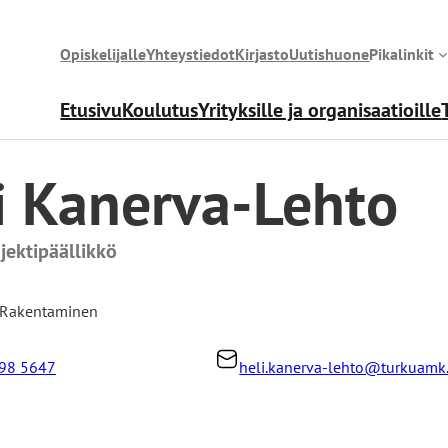
Opiskelijalle
Yhteystiedot
Kirjasto
Uutishuone
Pikalinkit
Etusivu
Koulutus
Yrityksille ja organisaatioille
i Kanerva-Lehto
ojektipäällikkö
Rakentaminen
98 5647
heli.kanerva-lehto@turkuamk.