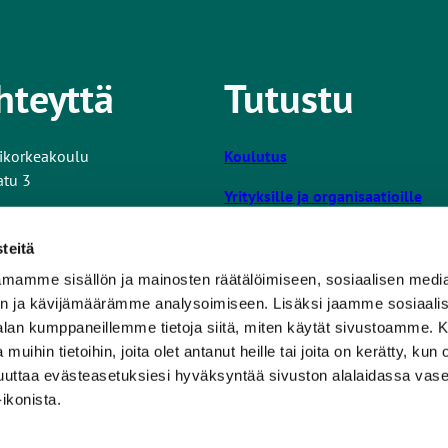
hteyttä
Tutustu
ikorkeakoulu
Koulutus
atu 3
Yrityksille ja organisaatioille
Tutkimus ja kehitys
tiedot
teitä
Turun AMK
mamme sisällön ja mainosten räätälöimiseen, sosiaalisen medi
L
ta nettisivuista
n ja kävijämäärämme analysoimiseen. Lisäksi jaamme sosiaali
i
Opiskelijalle
-alan kumppaneillemme tietoja siitä, miten käytät sivustoamme
n
 muihin tietoihin, joita olet antanut heille tai joita on kerätty, kun 
k
Uutishuone
muuttaa evästeasetuksiesi hyväksyntää sivuston alalaidassa v
k
Tilaa uutiskirje
ikonista.
i
v