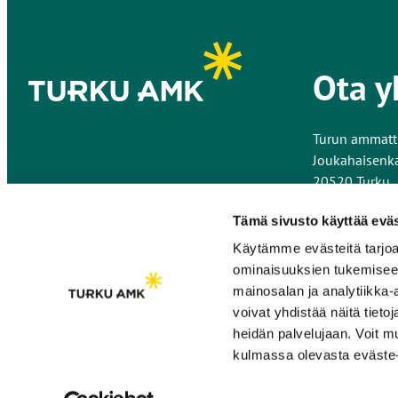
Ota y
Turun ammatt
Joukahaisenk
20520 Turku
Kaikki yhteys
Tämä sivusto käyttää eväs
Käytämme evästeitä tarjoa
Anna palautet
ominaisuuksien tukemisee
mainosalan ja analytiikka
voivat yhdistää näitä tietoja
heidän palvelujaan. Voit 
kulmassa olevasta eväste-