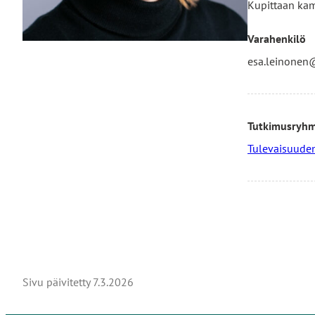
Kupittaan ka
Varahenkilö
esa.leinonen
Tutkimusryh
Tulevaisuuden
Sivu päivitetty
7.3.2026