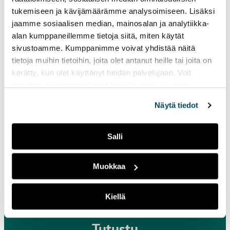
tukemiseen ja kävijämäärämme analysoimiseen. Lisäksi
jaamme sosiaalisen median, mainosalan ja analytiikka-
alan kumppaneillemme tietoja siitä, miten käytät
sivustoamme. Kumppanimme voivat yhdistää näitä
tietoja muihin tietoihin, joita olet antanut heille tai joita on
kerätty, kun olet käyttänyt heidän palvelujaan. Voit
Ota yhteyttä
muuttaa evästeasetuksiesi hyväksyntää sivuston
alalaidassa vasemmassa kulmassa olevasta eväste-
Näytä tiedot
ikonista.
Turun ammattikorkeakoulu
Joukahaisenkatu 3
Salli
20520 Turku
Kaikki yhteystiedot
Muokkaa
L
Anna palautetta nettisivuista
i
Kiellä
n
k
Tutustu
k