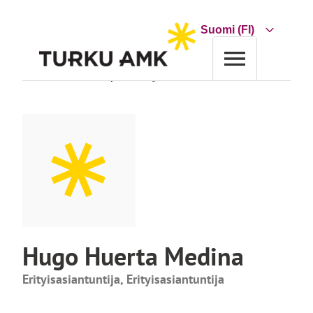
Siirry
sisältöön
Choose
a
language
Etusivu
Turun AMK
Yhteystiedot
Hugo Huerta Medina
Hugo Huerta Medina
Erityisasiantuntija, Erityisasiantuntija