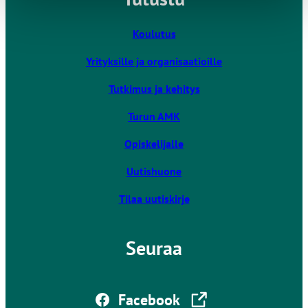
i
v
Koulutus
i
Yrityksille ja organisaatioille
e
u
Tutkimus ja kehitys
l
k
Turun AMK
o
Opiskelijalle
i
s
Uutishuone
e
l
Tilaa uutiskirje
l
e
Seuraa
s
i
v
Linkki vie ulkoiselle sivustolle
u
Facebook