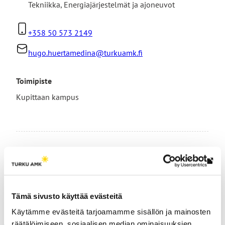
Tekniikka
,
Energiajärjestelmät ja ajoneuvot
+358 50 573 2149
hugo.huertamedina@turkuamk.fi
Toimipiste
Kupittaan kampus
Lin
vie
ulk
Tämä sivusto käyttää evästeitä
Sivu päivitetty
14.2.2025
siv
Käytämme evästeitä tarjoamamme sisällön ja mainosten
räätälöimiseen, sosiaalisen median ominaisuuksien