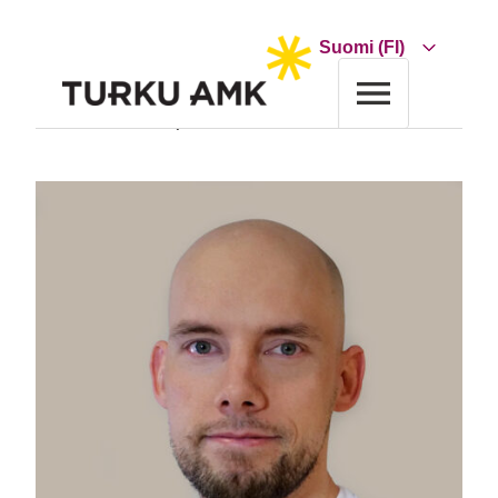
Siirry
sisältöön
Choose
a
language
Etusivu
Turun AMK
Yhteystiedot
Jami Aho