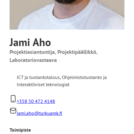
Jami Aho
Projektiasiantuntija, Projektipäällikkö,
Laboratoriovastaava
ICT ja tuotantotalous
,
Ohjelmistotuotanto ja
Interaktiiviset teknologiat
+358 50 472 4148
jami.aho@turkuamk.fi
Toimipiste