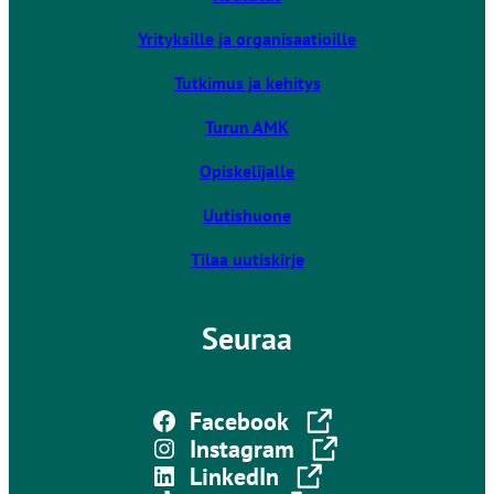
i
Yrityksille ja organisaatioille
e
u
Tutkimus ja kehitys
l
k
Turun AMK
o
Opiskelijalle
i
s
Uutishuone
e
l
Tilaa uutiskirje
l
e
Seuraa
s
i
v
Linkki vie ulkoiselle sivustolle
u
Facebook
s
Linkki vie ulkoiselle sivustolle
Instagram
t
Linkki vie ulkoiselle sivustolle
LinkedIn
o