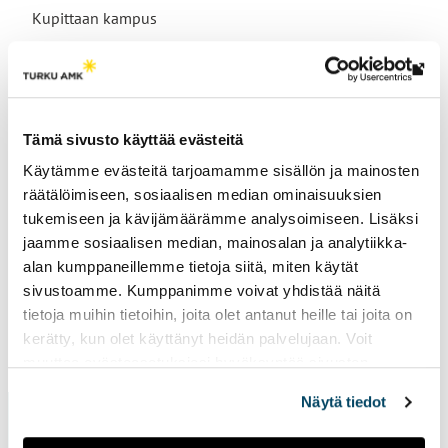
Kupittaan kampus
Lin
vie
ulk
Tutkimusryhmät
Tämä sivusto käyttää evästeitä
siv
Tulevaisuuden interaktiiviset teknologiat
Käytämme evästeitä tarjoamamme sisällön ja mainosten
räätälöimiseen, sosiaalisen median ominaisuuksien
tukemiseen ja kävijämäärämme analysoimiseen. Lisäksi
jaamme sosiaalisen median, mainosalan ja analytiikka-
alan kumppaneillemme tietoja siitä, miten käytät
sivustoamme. Kumppanimme voivat yhdistää näitä
tietoja muihin tietoihin, joita olet antanut heille tai joita on
kerätty, kun olet käyttänyt heidän palvelujaan. Voit
Sivu päivitetty
14.2.2025
muuttaa evästeasetuksiesi hyväksyntää sivuston
alalaidassa vasemmassa kulmassa olevasta eväste-
Näytä tiedot
ikonista.