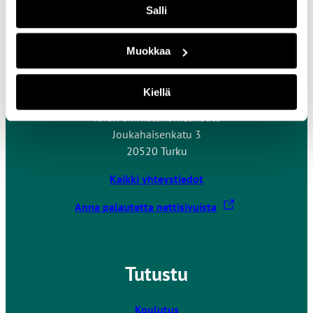
Salli
Muokkaa
Ota yhteyttä
Kiellä
Turun ammattikorkeakoulu
Joukahaisenkatu 3
20520 Turku
Kaikki yhteystiedot
L
Anna palautetta nettisivuista
i
n
k
Tutustu
k
i
v
Koulutus