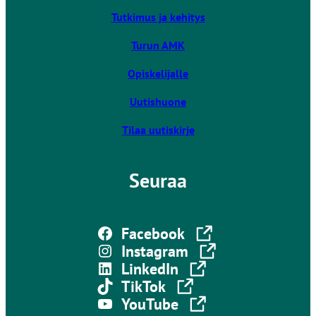
u
Tutkimus ja kehitys
l
k
Turun AMK
o
Opiskelijalle
i
s
Uutishuone
e
l
Tilaa uutiskirje
l
e
Seuraa
s
i
v
Linkki vie ulkoiselle sivustolle
u
Facebook
s
Linkki vie ulkoiselle sivustolle
Instagram
t
Linkki vie ulkoiselle sivustolle
LinkedIn
o
Linkki vie ulkoiselle sivustolle
TikTok
l
Linkki vie ulkoiselle sivustolle
YouTube
l