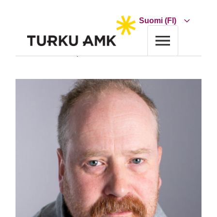
Siirry
sisältöön
Choose
a
language
Etusivu
Turun AMK
Yhteystiedot
Juha Nurmio