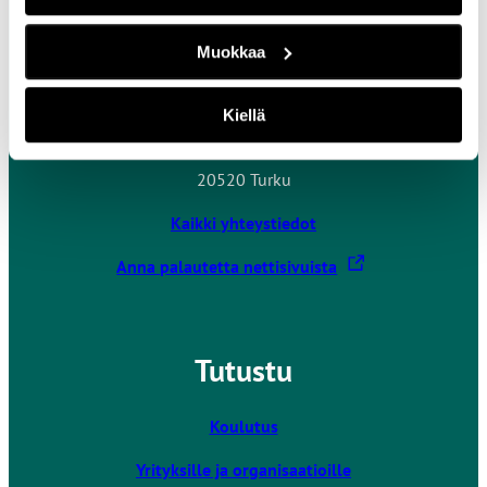
Muokkaa
Ota yhteyttä
Kiellä
Turun ammattikorkeakoulu
Joukahaisenkatu 3
20520 Turku
Kaikki yhteystiedot
L
Anna palautetta nettisivuista
i
n
k
Tutustu
k
i
v
Koulutus
i
Yrityksille ja organisaatioille
e