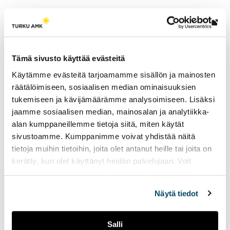
Lin
Tutkimusryhmät
vie
ulk
Uudet materiaalit ja prosessit
Tämä sivusto käyttää evästeitä
siv
Käytämme evästeitä tarjoamamme sisällön ja mainosten
räätälöimiseen, sosiaalisen median ominaisuuksien
tukemiseen ja kävijämäärämme analysoimiseen. Lisäksi
jaamme sosiaalisen median, mainosalan ja analytiikka-
alan kumppaneillemme tietoja siitä, miten käytät
sivustoamme. Kumppanimme voivat yhdistää näitä
tietoja muihin tietoihin, joita olet antanut heille tai joita on
Sivu päivitetty
14.2.2025
kerätty, kun olet käyttänyt heidän palvelujaan. Voit
muuttaa evästeasetuksiesi hyväksyntää sivuston
alalaidassa vasemmassa kulmassa olevasta eväste-
Näytä tiedot
ikonista.
Salli