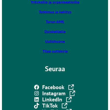
Yrityksille ja organisaatioille
e
u
Tutkimus ja kehitys
l
k
Turun AMK
o
Opiskelijalle
i
s
Uutishuone
e
l
Tilaa uutiskirje
l
e
Seuraa
s
i
v
Linkki vie ulkoiselle sivustolle
u
Facebook
s
Linkki vie ulkoiselle sivustolle
Instagram
t
Linkki vie ulkoiselle sivustolle
LinkedIn
o
Linkki vie ulkoiselle sivustolle
TikTok
l