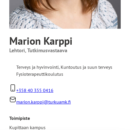
Marion Karppi
Lehtori, Tutkimusvastaava
Terveys ja hyvinvointi
,
Kuntoutus ja suun terveys
Fysioterapeuttikoulutus
+358 40 355 0416
marion.karppi@turkuamk.fi
Toimipiste
Kupittaan kampus