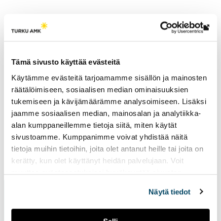
Lin
vie
Tutkimusryhmät
ulk
Tämä sivusto käyttää evästeitä
New Ways of Promoting Performance
siv
Käytämme evästeitä tarjoamamme sisällön ja mainosten
räätälöimiseen, sosiaalisen median ominaisuuksien
tukemiseen ja kävijämäärämme analysoimiseen. Lisäksi
jaamme sosiaalisen median, mainosalan ja analytiikka-
alan kumppaneillemme tietoja siitä, miten käytät
sivustoamme. Kumppanimme voivat yhdistää näitä
tietoja muihin tietoihin, joita olet antanut heille tai joita on
Sivu päivitetty
14.2.2025
kerätty, kun olet käyttänyt heidän palvelujaan. Voit
muuttaa evästeasetuksiesi hyväksyntää sivuston
alalaidassa vasemmassa kulmassa olevasta eväste-
Näytä tiedot
ikonista.