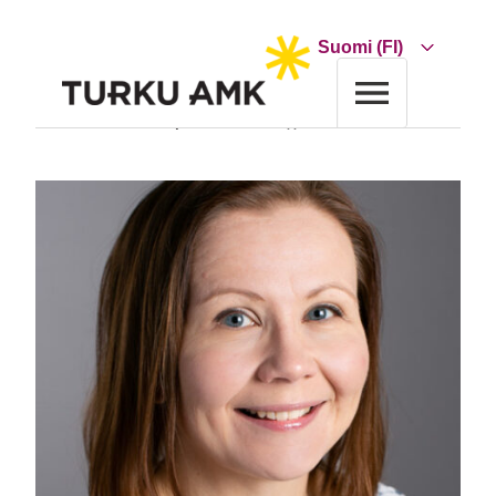
Siirry
sisältöön
Choose
a
language
Etusivu
Turun AMK
Yhteystiedot
Marion Karppi