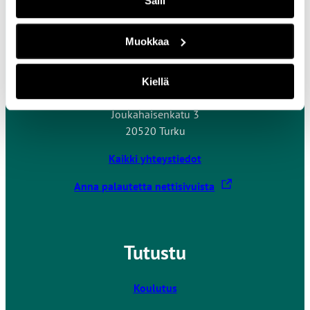
Salli
Muokkaa
Ota yhteyttä
Kiellä
Turun ammattikorkeakoulu
Joukahaisenkatu 3
20520 Turku
Kaikki yhteystiedot
L
Anna palautetta nettisivuista
i
n
k
Tutustu
k
i
v
Koulutus
i