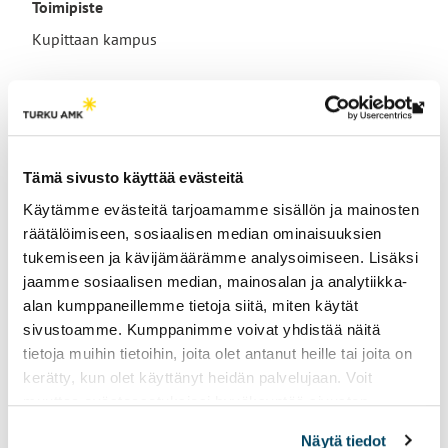
Toimipiste
Kupittaan kampus
Varahenkilö
reetta.raitoharju@turkuamk.fi
Lin
vie
ulk
Tämä sivusto käyttää evästeitä
siv
Tutkimusryhmät
Käytämme evästeitä tarjoamamme sisällön ja mainosten
räätälöimiseen, sosiaalisen median ominaisuuksien
Resilientit palvelu- ja logistiikkaketjut
tukemiseen ja kävijämäärämme analysoimiseen. Lisäksi
jaamme sosiaalisen median, mainosalan ja analytiikka-
alan kumppaneillemme tietoja siitä, miten käytät
sivustoamme. Kumppanimme voivat yhdistää näitä
tietoja muihin tietoihin, joita olet antanut heille tai joita on
kerätty, kun olet käyttänyt heidän palvelujaan. Voit
muuttaa evästeasetuksiesi hyväksyntää sivuston
Sivu päivitetty
2.4.2026
alalaidassa vasemmassa kulmassa olevasta eväste-
Näytä tiedot