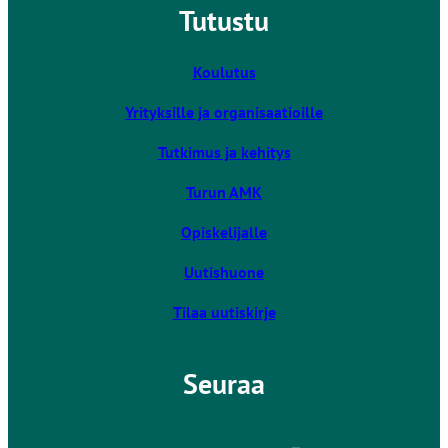
Tutustu
k
i
v
Koulutus
i
Yrityksille ja organisaatioille
e
u
Tutkimus ja kehitys
l
k
Turun AMK
o
Opiskelijalle
i
s
Uutishuone
e
l
Tilaa uutiskirje
l
e
Seuraa
s
i
v