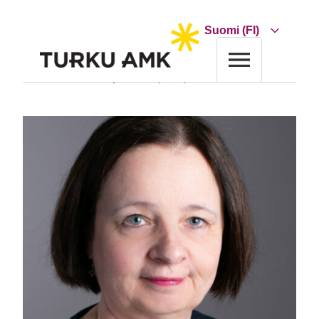
Siirry
sisältöön
Choose
a
language
Etusivu
Turun AMK
Yhteystiedot
Marjo Kumpula