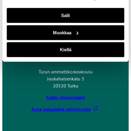
ikonista.
Salli
Muokkaa
Kiellä
Ota yhteyttä
Turun ammattikorkeakoulu
Joukahaisenkatu 3
20520 Turku
Kaikki yhteystiedot
L
Anna palautetta nettisivuista
i
n
k