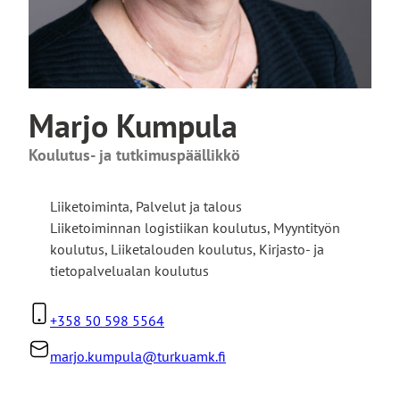
Marjo Kumpula
Koulutus- ja tutkimuspäällikkö
Liiketoiminta
,
Palvelut ja talous
Liiketoiminnan logistiikan koulutus, Myyntityön
koulutus, Liiketalouden koulutus, Kirjasto- ja
tietopalvelualan koulutus
+358 50 598 5564
marjo.kumpula@turkuamk.fi