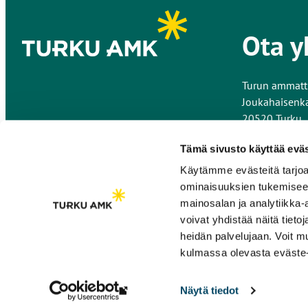
Ota y
Turun ammatt
Joukahaisenk
20520 Turku
Kaikki yhteys
Tämä sivusto käyttää eväs
Käytämme evästeitä tarjoa
Anna palautet
ominaisuuksien tukemisee
mainosalan ja analytiikka
voivat yhdistää näitä tietoja
heidän palvelujaan. Voit 
kulmassa olevasta eväste-
Näytä tiedot
Linkki