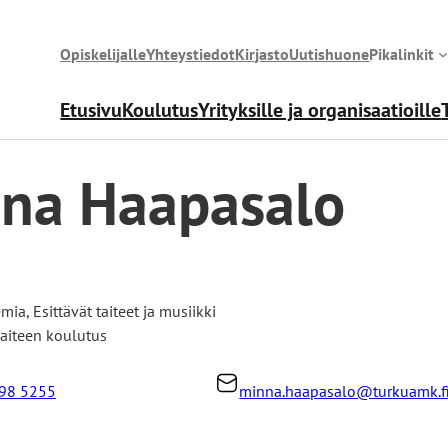
Opiskelijalle
Yhteystiedot
Kirjasto
Uutishuone
Pikalinkit
Etusivu
Koulutus
Yrityksille ja organisaatioille
na Haapasalo
emia
,
Esittävät taiteet ja musiikki
taiteen koulutus
98 5255
minna.haapasalo@turkuamk.f