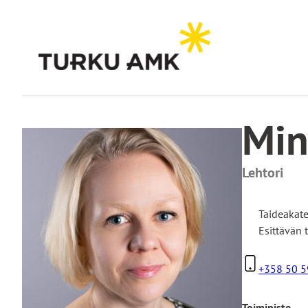
Siirry
sisältöön
Etusivu
Turun AMK
Yhteystiedot
Minna Haapasalo
Min
Lehtori
Taideakat
Esittävän 
+358 50 5
Toimipiste