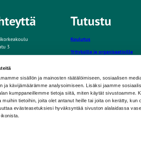
hteyttä
Tutustu
ikorkeakoulu
Koulutus
atu 3
Yrityksille ja organisaatioille
Tutkimus ja kehitys
tiedot
teitä
Turun AMK
mamme sisällön ja mainosten räätälöimiseen, sosiaalisen medi
L
ta nettisivuista
n ja kävijämäärämme analysoimiseen. Lisäksi jaamme sosiaali
i
Opiskelijalle
-alan kumppaneillemme tietoja siitä, miten käytät sivustoamme
n
 muihin tietoihin, joita olet antanut heille tai joita on kerätty, kun 
k
Uutishuone
muuttaa evästeasetuksiesi hyväksyntää sivuston alalaidassa v
k
Tilaa uutiskirje
ikonista.
i
v
i
e