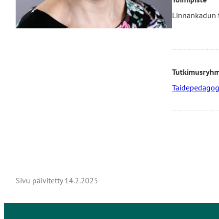
Linnankadun 
Tutkimusryh
Taidepedagogi
Sivu päivitetty
14.2.2025