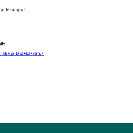
taidekampus
mät
ikka ja taidekasvatus