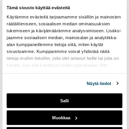
ulk
Tämä sivusto käyttää evästeitä
siv
Käytämme evästeitä tarjoamamme sisällön ja mainosten
räätälöimiseen, sosiaalisen median ominaisuuksien
tukemiseen ja kävijämäärämme analysoimiseen. Lisäksi
Sivu päivitetty
2.4.2026
jaamme sosiaalisen median, mainosalan ja analytiikka-
alan kumppaneillemme tietoja siitä, miten käytät
sivustoamme. Kumppanimme voivat yhdistää näitä
tietoja muihin tietoihin, joita olet antanut heille tai joita on
kerätty, kun olet käyttänyt heidän palvelujaan. Voit
muuttaa evästeasetuksiesi hyväksyntää sivuston
alalaidassa vasemmassa kulmassa olevasta eväste-
Näytä tiedot
ikonista.
Ota yhteyttä
Salli
Turun ammattikorkeakoulu
Muokkaa
Joukahaisenkatu 3
20520 Turku