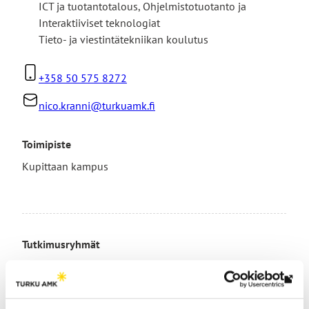
ICT ja tuotantotalous
,
Ohjelmistotuotanto ja
Interaktiiviset teknologiat
Tieto- ja viestintätekniikan koulutus
+358 50 575 8272
nico.kranni@turkuamk.fi
Toimipiste
Kupittaan kampus
Tutkimusryhmät
Tulevaisuuden interaktiiviset teknologiat
Lin
vie