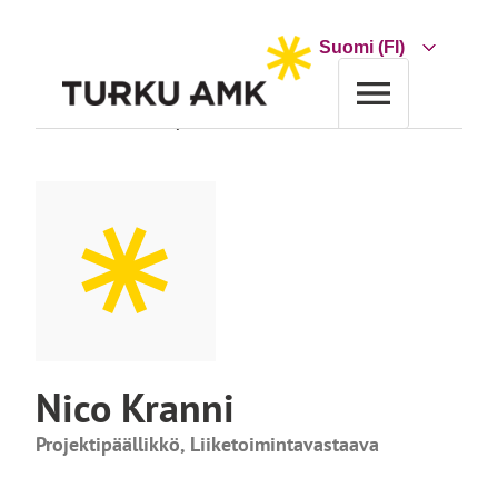
Siirry
sisältöön
Choose
a
language
Etusivu
Turun AMK
Yhteystiedot
Nico Kranni
Nico Kranni
Projektipäällikkö, Liiketoimintavastaava