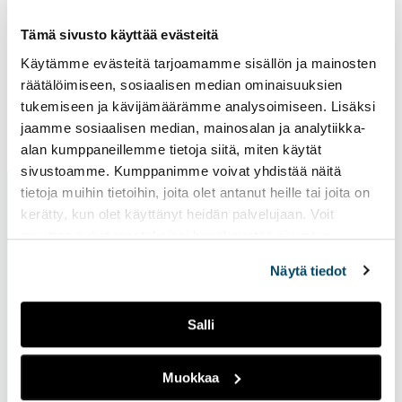
vie
ulk
Tämä sivusto käyttää evästeitä
siv
Käytämme evästeitä tarjoamamme sisällön ja mainosten
räätälöimiseen, sosiaalisen median ominaisuuksien
tukemiseen ja kävijämäärämme analysoimiseen. Lisäksi
jaamme sosiaalisen median, mainosalan ja analytiikka-
Sivu päivitetty
13.4.2026
alan kumppaneillemme tietoja siitä, miten käytät
sivustoamme. Kumppanimme voivat yhdistää näitä
tietoja muihin tietoihin, joita olet antanut heille tai joita on
kerätty, kun olet käyttänyt heidän palvelujaan. Voit
muuttaa evästeasetuksiesi hyväksyntää sivuston
alalaidassa vasemmassa kulmassa olevasta eväste-
Näytä tiedot
ikonista.
Ota yhteyttä
Salli
Turun ammattikorkeakoulu
Muokkaa
Joukahaisenkatu 3