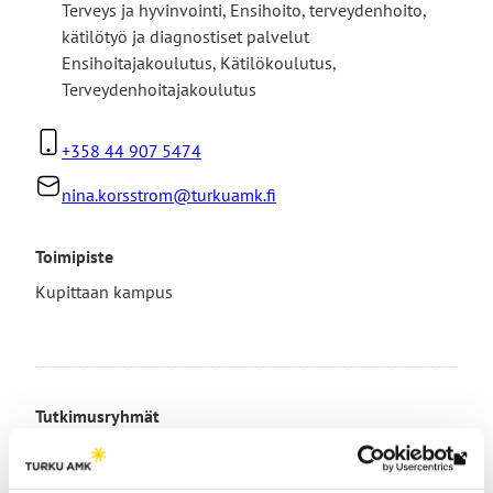
Terveys ja hyvinvointi
,
Ensihoito, terveydenhoito,
kätilötyö ja diagnostiset palvelut
Ensihoitajakoulutus, Kätilökoulutus,
Terveydenhoitajakoulutus
+358 44 907 5474
nina.korsstrom@turkuamk.fi
Toimipiste
Kupittaan kampus
Tutkimusryhmät
Arvokas vanhuus
Lin