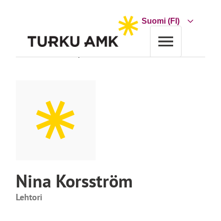
Siirry
sisältöön
Choose
a
language
Etusivu
Turun AMK
Yhteystiedot
Nina Korsström
Nina Korsström
Lehtori