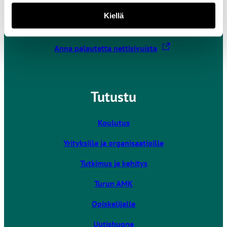
20520 Turku
Kiellä
Kaikki yhteystiedot
L
Anna palautetta nettisivuista
i
n
k
Tutustu
k
i
v
Koulutus
i
Yrityksille ja organisaatioille
e
u
Tutkimus ja kehitys
l
k
Turun AMK
o
Opiskelijalle
i
s
Uutishuone