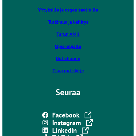
i
Yrityksille ja organisaatioille
e
u
Tutkimus ja kehitys
l
k
Turun AMK
o
Opiskelijalle
i
s
Uutishuone
e
l
Tilaa uutiskirje
l
e
Seuraa
s
i
v
Linkki vie ulkoiselle sivustolle
u
Facebook
s
Linkki vie ulkoiselle sivustolle
Instagram
t
Linkki vie ulkoiselle sivustolle
LinkedIn
o