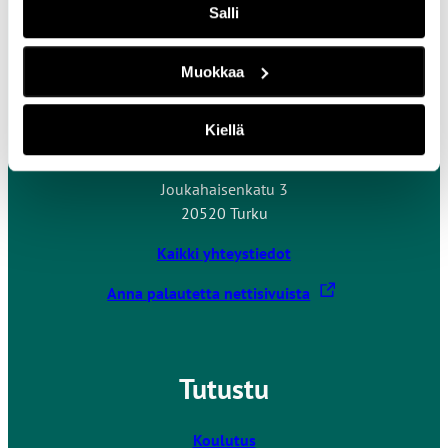
Salli
Muokkaa
Ota yhteyttä
Kiellä
Turun ammattikorkeakoulu
Joukahaisenkatu 3
20520 Turku
Kaikki yhteystiedot
L
Anna palautetta nettisivuista
i
n
k
Tutustu
k
i
v
Koulutus