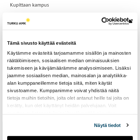
Kupittaan kampus
Lin
vie
Tutkimusryhmät
ulk
Tämä sivusto käyttää evästeitä
siv
Kiertotalouden liiketoimintamallit
Käytämme evästeitä tarjoamamme sisällön ja mainosten
räätälöimiseen, sosiaalisen median ominaisuuksien
tukemiseen ja kävijämäärämme analysoimiseen. Lisäksi
jaamme sosiaalisen median, mainosalan ja analytiikka-
alan kumppaneillemme tietoja siitä, miten käytät
sivustoamme. Kumppanimme voivat yhdistää näitä
tietoja muihin tietoihin, joita olet antanut heille tai joita on
kerätty, kun olet käyttänyt heidän palvelujaan. Voit
Sivu päivitetty
14.2.2025
muuttaa evästeasetuksiesi hyväksyntää sivuston
alalaidassa vasemmassa kulmassa olevasta eväste-
Näytä tiedot
ikonista.