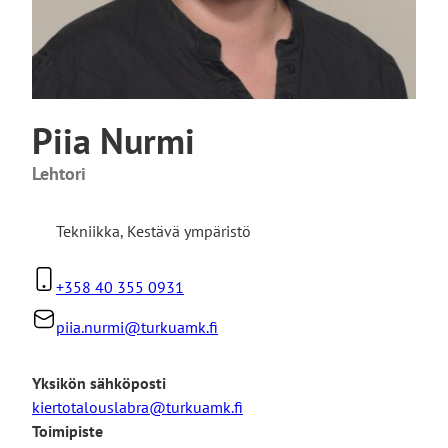
Piia Nurmi
Lehtori
Tekniikka
,
Kestävä ympäristö
+358 40 355 0931
piia.nurmi@turkuamk.fi
Yksikön sähköposti
kiertotalouslabra@turkuamk.fi
Toimipiste