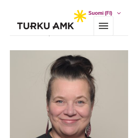
Siirry
sisältöön
Choose
a
language
Etusivu
Turun AMK
Yhteystiedot
Piia Nurmi