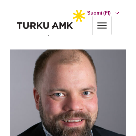
Siirry
sisältöön
Choose
a
language
Etusivu
Turun AMK
Yhteystiedot
Tero Reunanen