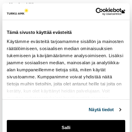
Varahenkilö
jarkko.paavola@turkuamk.fi
Lin
Sihteeri
vie
ulk
tiia.niemi@turkuamk.fi
Tämä sivusto käyttää evästeitä
siv
Käytämme evästeitä tarjoamamme sisällön ja mainosten
räätälöimiseen, sosiaalisen median ominaisuuksien
tukemiseen ja kävijämäärämme analysoimiseen. Lisäksi
jaamme sosiaalisen median, mainosalan ja analytiikka-
alan kumppaneillemme tietoja siitä, miten käytät
sivustoamme. Kumppanimme voivat yhdistää näitä
tietoja muihin tietoihin, joita olet antanut heille tai joita on
Sivu päivitetty
10.4.2026
kerätty, kun olet käyttänyt heidän palvelujaan. Voit
muuttaa evästeasetuksiesi hyväksyntää sivuston
alalaidassa vasemmassa kulmassa olevasta eväste-
Näytä tiedot
ikonista.
Salli