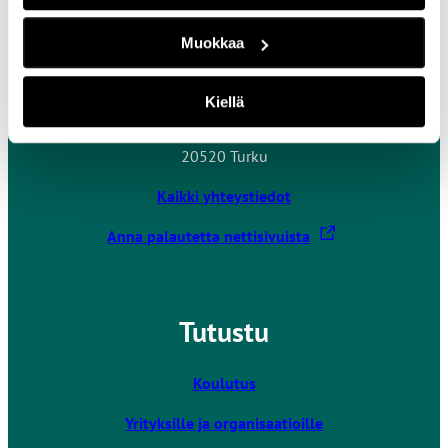
Muokkaa
Ota yhteyttä
Kiellä
Turun ammattikorkeakoulu
Joukahaisenkatu 3
20520 Turku
Kaikki yhteystiedot
L
Anna palautetta nettisivuista
i
n
k
Tutustu
k
i
v
Koulutus
i
Yrityksille ja organisaatioille
e