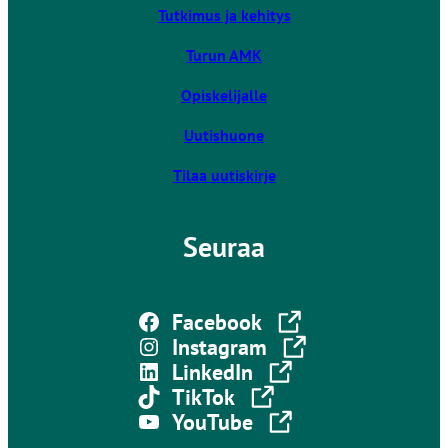
u
Tutkimus ja kehitys
l
k
Turun AMK
o
Opiskelijalle
i
s
Uutishuone
e
l
Tilaa uutiskirje
l
e
Seuraa
s
i
v
Linkki vie ulkoiselle sivustolle
u
Facebook
s
Linkki vie ulkoiselle sivustolle
Instagram
t
Linkki vie ulkoiselle sivustolle
LinkedIn
o
Linkki vie ulkoiselle sivustolle
TikTok
l
Linkki vie ulkoiselle sivustolle
YouTube
l