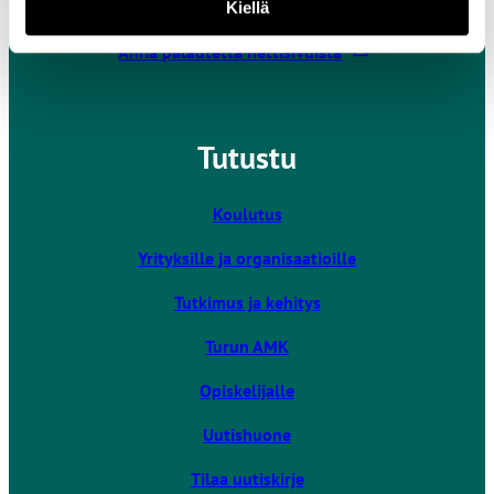
Kaikki yhteystiedot
Kiellä
L
Anna palautetta nettisivuista
i
n
k
Tutustu
k
i
v
Koulutus
i
Yrityksille ja organisaatioille
e
u
Tutkimus ja kehitys
l
k
Turun AMK
o
Opiskelijalle
i
s
Uutishuone
e
l
Tilaa uutiskirje