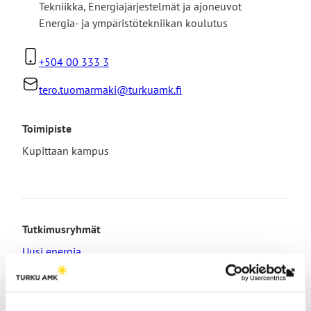
Tekniikka
,
Energiajärjestelmät ja ajoneuvot
Energia- ja ympäristötekniikan koulutus
+504 00 333 3
tero.tuomarmaki@turkuamk.fi
Toimipiste
Kupittaan kampus
Tutkimusryhmät
Uusi energia
Lin
vie