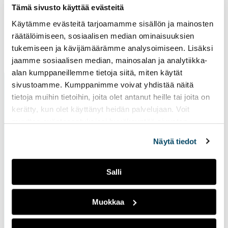
ulk
Tämä sivusto käyttää evästeitä
siv
Käytämme evästeitä tarjoamamme sisällön ja mainosten
räätälöimiseen, sosiaalisen median ominaisuuksien
tukemiseen ja kävijämäärämme analysoimiseen. Lisäksi
Sivu päivitetty
6.5.2025
jaamme sosiaalisen median, mainosalan ja analytiikka-
alan kumppaneillemme tietoja siitä, miten käytät
sivustoamme. Kumppanimme voivat yhdistää näitä
tietoja muihin tietoihin, joita olet antanut heille tai joita on
kerätty, kun olet käyttänyt heidän palvelujaan. Voit
muuttaa evästeasetuksiesi hyväksyntää sivuston
alalaidassa vasemmassa kulmassa olevasta eväste-
Näytä tiedot
ikonista.
Ota yhteyttä
Salli
Turun ammattikorkeakoulu
Joukahaisenkatu 3
Muokkaa
20520 Turku