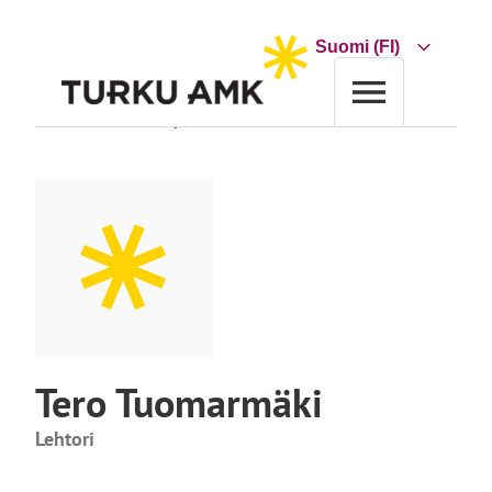
Siirry
sisältöön
Choose
a
language
Etusivu
Turun AMK
Yhteystiedot
Tero Tuomarmäki
Tero Tuomarmäki
Lehtori